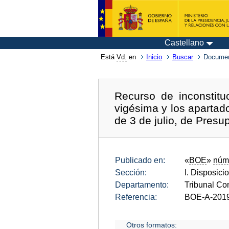
Castellano
Está
Vd.
en
Inicio
Buscar
Documen
Recurso de inconstitu
vigésima y los apartado
de 3 de julio, de Pres
Publicado en:
«
BOE
»
núm
Sección:
I. Disposici
Departamento:
Tribunal Con
Referencia:
BOE-A-201
Otros formatos: