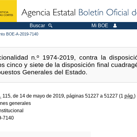
Buscar
Mi BOE
to BOE-A-2019-7140
cionalidad n.º 1974-2019, contra la disposici
s cinco y siete de la disposición final cuadra
upuestos Generales del Estado.
.
115, de 14 de mayo de 2019, páginas 51227 a 51227 (1
pág.
)
ones generales
stitucional
9-7140