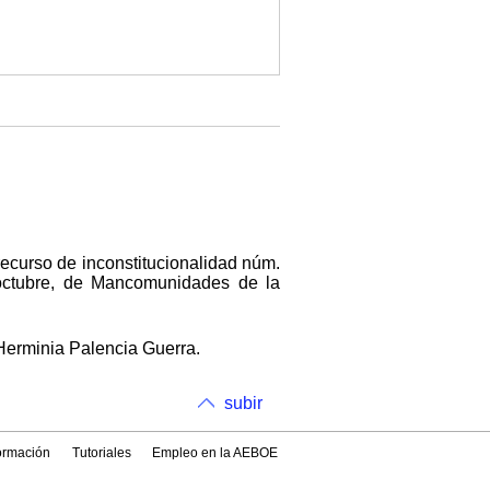
recurso de inconstitucionalidad núm.
 octubre, de Mancomunidades de la
 Herminia Palencia Guerra.
subir
formación
Tutoriales
Empleo en la AEBOE