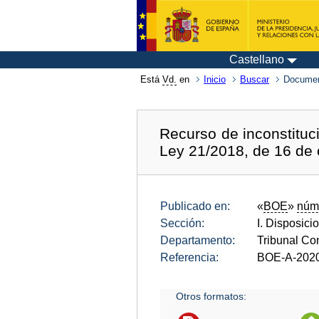
Castellano
Está
Vd.
en
Inicio
Buscar
Documen
Recurso de inconstituc
Ley 21/2018, de 16 de
Publicado en:
«
BOE
»
núm
Sección:
I. Disposici
Departamento:
Tribunal Con
Referencia:
BOE-A-202
Otros formatos: