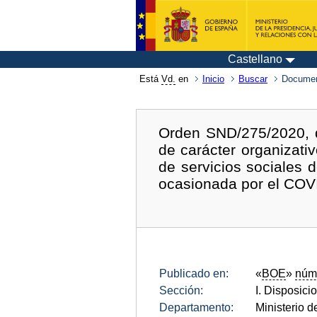
Castellano
Está
Vd.
en
Inicio
Buscar
Documen
Orden SND/275/2020, 
de carácter organizati
de servicios sociales d
ocasionada por el COV
Publicado en:
«
BOE
»
núm
Sección:
I. Disposici
Departamento:
Ministerio 