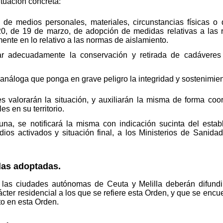
ituación concreta:
 de medios personales, materiales, circunstancias físicas o 
0, de 19 de marzo, de adopción de medidas relativas a las 
mente en lo relativo a las normas de aislamiento.
ar adecuadamente la conservación y retirada de cadáveres
análoga que ponga en grave peligro la integridad y sostenimient
 valorarán la situación, y auxiliarán la misma de forma coo
s en su territorio.
tuna, se notificará la misma con indicación sucinta del esta
dios activados y situación final, a los Ministerios de Sanid
das adoptadas.
as ciudades autónomas de Ceuta y Melilla deberán difundi
ácter residencial a los que se refiere esta Orden, y que se enc
to en esta Orden.