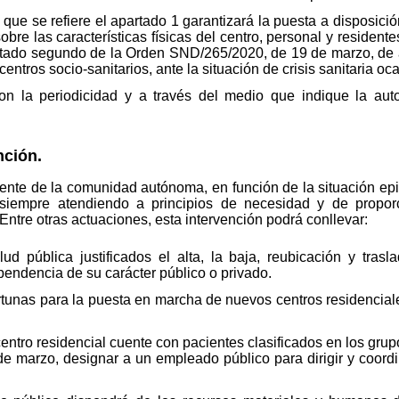
s que se refiere el apartado 1 garantizará la puesta a disposici
obre las características físicas del centro, personal y residen
artado segundo de la Orden SND/265/2020, de 19 de marzo, de 
entros socio-sanitarios, ante la situación de crisis sanitaria 
 con la periodicidad y a través del medio que indique la aut
nción.
tente de la comunidad autónoma, en función de la situación ep
y siempre atendiendo a principios de necesidad y de proporc
Entre otras actuaciones, esta intervención podrá conllevar:
d pública justificados el alta, la baja, reubicación y trasl
dependencia de su carácter público o privado.
unas para la puesta en marcha de nuevos centros residenciale
ntro residencial cuente con pacientes clasificados en los grupo
 marzo, designar a un empleado público para dirigir y coordina