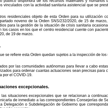
o público dispondrá de los recursos materiales y humanos di
s vinculados con la actividad sanitaria asistencial que se pres
tros residenciales objeto de esta Orden para su utilización 
 apartado noveno de la Orden SNS/232/2020, de 15 de marzo,
os para la gestión de la situación de crisis sanitaria ocasion
 los casos en los que el centro residencial cuente con paciente
0, de 19 de marzo.
.
que se refiere esta Orden quedan sujetos a la inspección de los
dos por las comunidades autónomas para llevar a cabo estas 
zados para ordenar cuantas actuaciones sean precisas para c
ada por el COVID-19.
uaciones excepcionales.
as situaciones excepcionales que se relacionan a continuació
icarla de inmediato a las correspondientes Consejerías de Se
 Delegación o Subdelegación de Gobierno que corresponda a