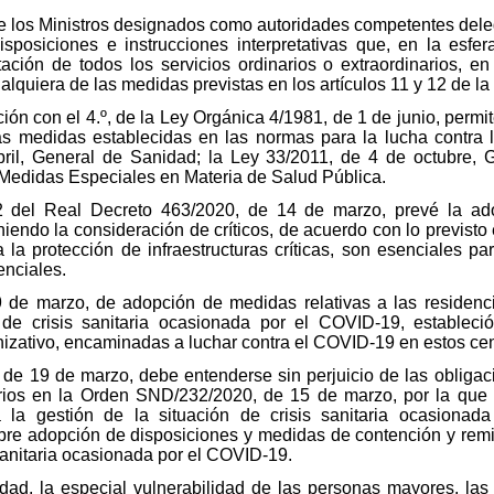
que los Ministros designados como autoridades competentes de
disposiciones e instrucciones interpretativas que, en la esfe
tación de todos los servicios ordinarios o extraordinarios, e
lquiera de las medidas previstas en los artículos 11 y 12 de la
ción con el 4.º, de la Ley Orgánica 4/1981, de 1 de junio, permit
as medidas establecidas en las normas para la lucha contra l
il, General de Sanidad; la Ley 33/2011, de 4 de octubre, 
 Medidas Especiales en Materia de Salud Pública.
8.2 del Real Decreto 463/2020, de 14 de marzo, prevé la a
endo la consideración de críticos, de acuerdo con lo previsto e
la protección de infraestructuras críticas, son esenciales pa
enciales.
de marzo, de adopción de medidas relativas a las residenc
ón de crisis sanitaria ocasionada por el COVID-19, establec
izativo, encaminadas a luchar contra el COVID-19 en estos cen
e 19 de marzo, debe entenderse sin perjuicio de las obligaci
tarios en la Orden SND/232/2020, de 15 de marzo, por la qu
la gestión de la situación de crisis sanitaria ocasiona
e adopción de disposiciones y medidas de contención y remis
 sanitaria ocasionada por el COVID-19.
dad, la especial vulnerabilidad de las personas mayores, las