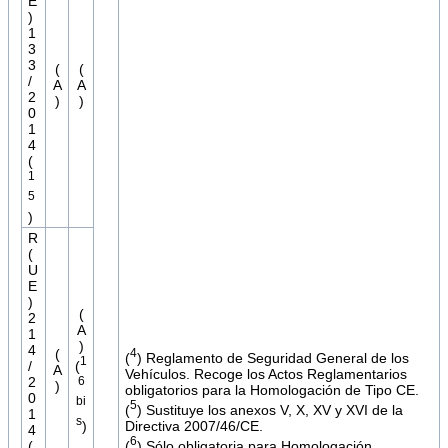
E
)
1
3
3
(
(
/
A
A
2
)
)
0
1
4
(
1
5
)
R
(
U
E
)
(
2
A
1
)
4
(
4
(
) Reglamento de Seguridad General de los
1
(
/
A
Vehículos. Recoge los Actos Reglamentarios
6
2
)
obligatorios para la Homologación de Tipo CE.
0
bi
5
(
) Sustituye los anexos V, X, XV y XVI de la
1
s
)
Directiva 2007/46/CE.
4
6
(
) Sólo obligatoria para Homologación
(