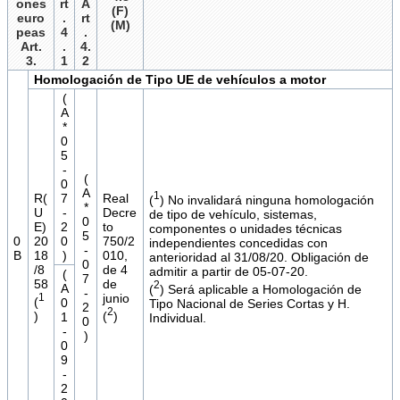
ones
rt
A
(F)
euro
.
rt
(M)
peas
4
.
Art.
.
4.
3.
1
2
Homologación de Tipo UE de vehículos a motor
(
A
*
0
5
-
(
0
A
1
R(
7
Real
(
) No invalidará ninguna homologación
*
U
-
Decre
de tipo de vehículo, sistemas,
0
E)
2
to
componentes o unidades técnicas
5
0
20
0
750/2
independientes concedidas con
-
B
18
)
010,
anterioridad al 31/08/20. Obligación de
0
/8
de 4
admitir a partir de 05-07-20.
(
7
58
de
2
A
(
) Será aplicable a Homologación de
-
1
junio
(
0
Tipo Nacional de Series Cortas y H.
2
2
)
(
)
1
Individual.
0
-
)
0
9
-
2