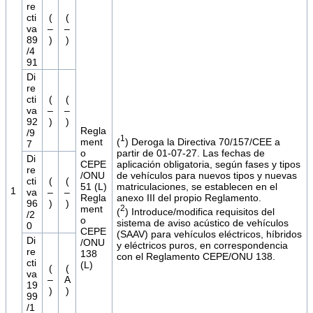
re
cti
(
(
va
–
–
89
)
)
/4
91
Di
re
cti
(
(
va
–
–
92
)
)
Regla
/9
1
(
) Deroga la Directiva 70/157/CEE a
ment
7
partir de 01-07-27. Las fechas de
o
Di
aplicación obligatoria, según fases y tipos
CEPE
re
de vehículos para nuevos tipos y nuevas
/ONU
cti
(
(
matriculaciones, se establecen en el
51 (L)
1
va
–
–
anexo III del propio Reglamento.
Regla
96
)
)
2
ment
(
) Introduce/modifica requisitos del
/2
o
sistema de aviso acústico de vehículos
0
CEPE
(SAAV) para vehículos eléctricos, híbridos
Di
/ONU
y eléctricos puros, en correspondencia
re
138
con el Reglamento CEPE/ONU 138.
cti
(L)
(
(
va
–
A
19
)
)
99
/1