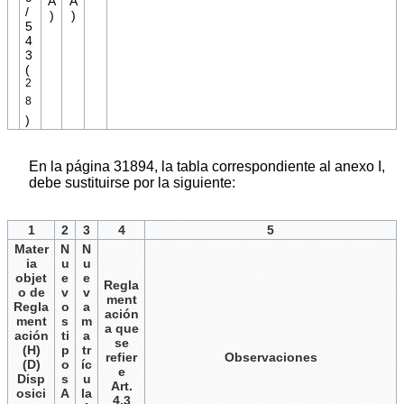
A
A
/
)
)
5
4
3
(
2
8
)
En la página 31894, la tabla correspondiente al anexo I,
debe sustituirse por la siguiente:
1
2
3
4
5
Mater
N
N
ia
u
u
objet
e
e
Regla
o de
v
v
ment
Regla
o
a
ación
ment
s
m
a que
ación
ti
a
se
(H)
p
tr
refier
Observaciones
(D)
o
íc
e
Disp
s
u
Art.
osici
A
la
4.3