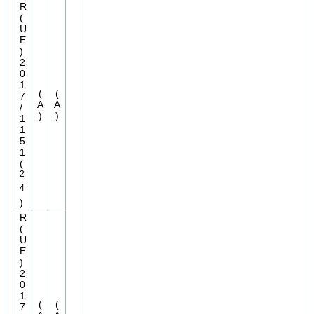
R
(
U
E
)
2
0
1
(
(
7
A
A
/
)
)
1
1
5
1
(
2
4
)
R
(
U
E
)
2
0
1
(
(
7