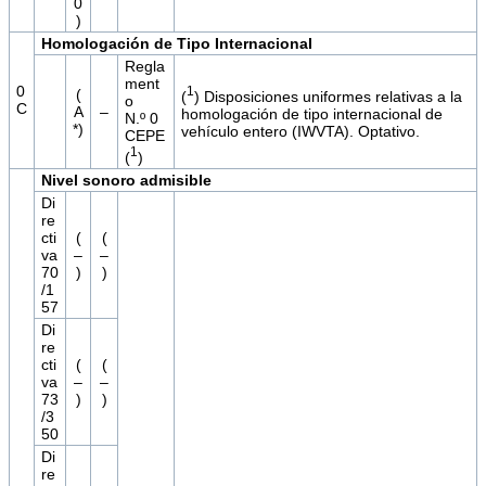
0
)
Homologación de Tipo Internacional
Regla
ment
0
1
(
(
) Disposiciones uniformes relativas a la
o
C
A
–
homologación de tipo internacional de
N.º 0
*)
vehículo entero (IWVTA). Optativo.
CEPE
1
(
)
Nivel sonoro admisible
Di
re
cti
(
(
va
–
–
70
)
)
/1
57
Di
re
cti
(
(
va
–
–
73
)
)
/3
50
Di
re