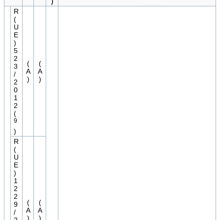
)
R
(
U
E
)
5
2
(
(
3
A
A
/
)
)
2
0
1
2
(
9
)
R
(
U
E
)
1
2
2
(
(
9
A
A
/
)
)