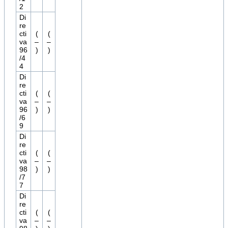
2
Di
re
cti
(
(
va
–
–
96
)
)
/4
4
Di
re
cti
(
(
va
–
–
96
)
)
/6
9
Di
re
cti
(
(
va
–
–
98
)
)
/7
7
Di
re
cti
(
(
va
–
–