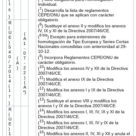
Individual.
1
7
(
) Desarrolla la lista de reglamentos
6
CEPE/ONU que se aplican con carácter
)
obligatorio.
R
8
(
) Sustituye el anexo II y modifica los anexos
(
IV, IX y XI de la Directiva 2007/46/CE.
U
(
8 bis
(
) Excepto para extensiones de
E
A
homologación de Tipo Europea y Series Cortas
)
1
Nacionales concedidas con anterioridad al 29-
5
-
10-12.
4
0
9
0
(
) Incorpora Reglamentos CEPE/ONU de
(
7
/
carácter obligatorio.
A
-
2
10
)
2
(
) Modifica los anexos IV y XII de la Directiva
0
2
2007/46/CE.
1
)
11
(
) Modifica el anexo IX de la Directiva
4
(
2007/46/CE.
(
A
12
(
) Modifica los anexos I y IX de la Directiva
1
*)
2007/46/CE.
7
13
(
) Sustituye el anexo VIII y modifica los
)
anexos I y IX de la Directiva 2007/46/CE.
R
14
(
) Modifica los anexos I, III, IV, IX y XI de la
(
Directiva 2007/46/CE.
U
15
(
) Modifica los anexos I, III, IV y IX de la
E
Directiva 2007/46/CE.
)
16
(
) Modifica los anexos II, IV, XI y XII y anula el
1