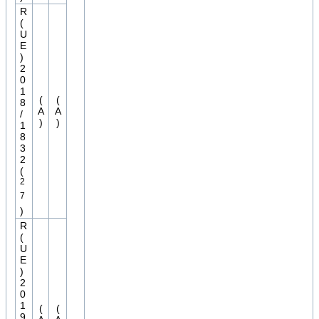
R
(
U
E
)
2
0
1
(
(
8
A
A
/
)
)
1
8
3
2
(
2
7
)
R
(
U
E
)
2
0
1
(
(
9