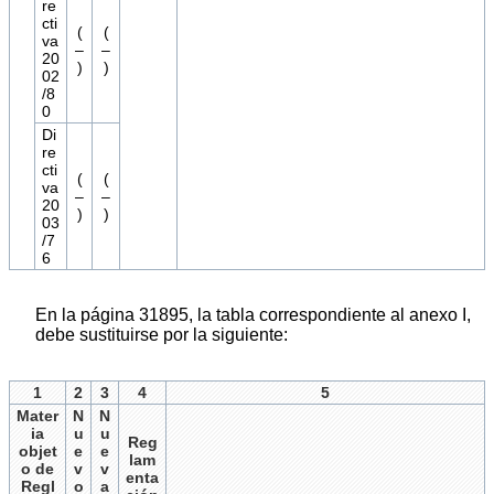
re
cti
(
(
va
–
–
20
)
)
02
/8
0
Di
re
cti
(
(
va
–
–
20
)
)
03
/7
6
En la página 31895, la tabla correspondiente al anexo I,
debe sustituirse por la siguiente:
1
2
3
4
5
Mater
N
N
ia
u
u
Reg
objet
e
e
lam
o de
v
v
enta
Regl
o
a