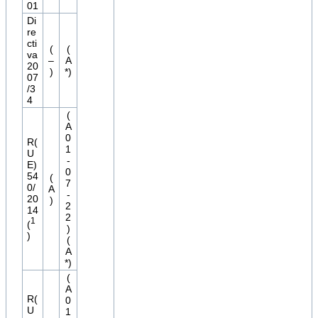
01
Di
re
cti
(
(
va
–
A
20
)
*)
07
/3
4
(
A
0
R(
1
U
-
E)
0
54
(
7
0/
A
-
20
)
2
14
2
1
(
)
)
(
A
*)
(
A
R(
0
U
1