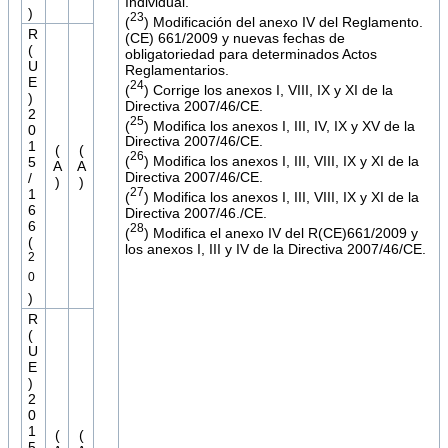
Individual.
)
23
(
) Modificación del anexo IV del Reglamento.
R
(CE) 661/2009 y nuevas fechas de
(
obligatoriedad para determinados Actos
U
Reglamentarios.
E
24
(
) Corrige los anexos I, VIII, IX y XI de la
)
Directiva 2007/46/CE.
2
25
(
) Modifica los anexos I, III, IV, IX y XV de la
0
Directiva 2007/46/CE.
1
(
(
26
(
) Modifica los anexos I, III, VIII, IX y XI de la
5
A
A
Directiva 2007/46/CE.
/
)
)
27
1
(
) Modifica los anexos I, III, VIII, IX y XI de la
6
Directiva 2007/46./CE.
6
28
(
) Modifica el anexo IV del R(CE)661/2009 y
(
los anexos I, III y IV de la Directiva 2007/46/CE.
2
0
)
R
(
U
E
)
2
0
1
(
(
5