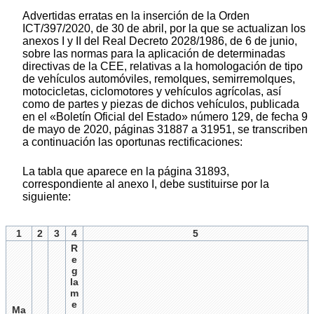
Advertidas erratas en la inserción de la Orden
ICT/397/2020, de 30 de abril, por la que se actualizan los
anexos I y II del Real Decreto 2028/1986, de 6 de junio,
sobre las normas para la aplicación de determinadas
directivas de la CEE, relativas a la homologación de tipo
de vehículos automóviles, remolques, semirremolques,
motocicletas, ciclomotores y vehículos agrícolas, así
como de partes y piezas de dichos vehículos, publicada
en el «Boletín Oficial del Estado» número 129, de fecha 9
de mayo de 2020, páginas 31887 a 31951, se transcriben
a continuación las oportunas rectificaciones:
La tabla que aparece en la página 31893,
correspondiente al anexo I, debe sustituirse por la
siguiente:
1
2
3
4
5
R
e
g
la
m
e
Ma