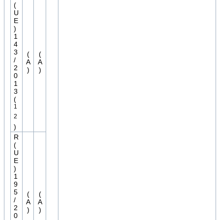
(
U
E
)
1
4
3
(
(
/
A
A
2
)
)
0
1
3
(
1
2
)
R
(
U
E
)
1
9
5
(
(
/
A
A
2
)
)
0