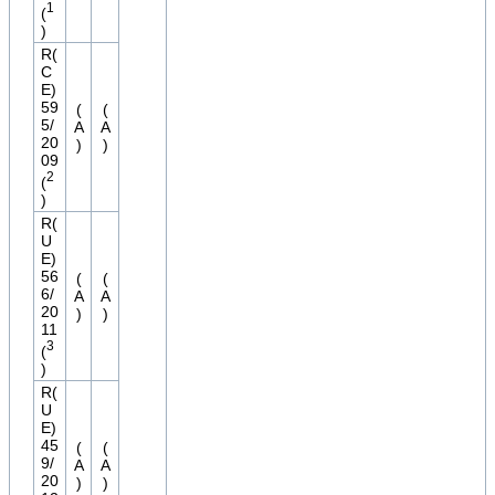
1
(
)
R(
C
E)
59
(
(
5/
A
A
20
)
)
09
2
(
)
R(
U
E)
56
(
(
6/
A
A
20
)
)
11
3
(
)
R(
U
E)
45
(
(
9/
A
A
20
)
)