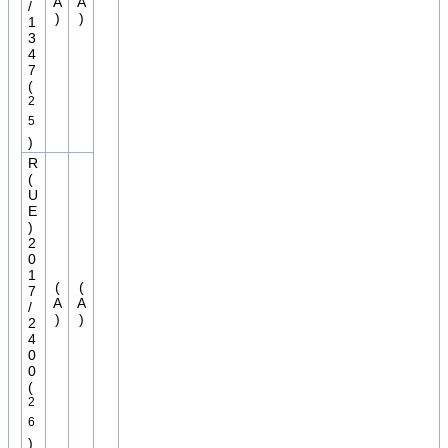
A
A
/
)
)
1
3
4
7
(
2
5
)
R
(
U
E
)
2
0
1
(
(
7
A
A
/
)
)
2
4
0
0
(
2
6
)