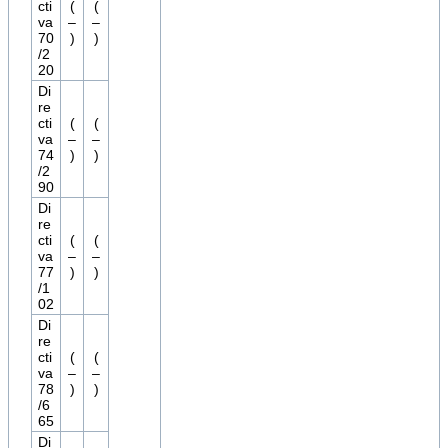
cti
(
(
va
–
–
70
)
)
/2
20
Di
re
cti
(
(
va
–
–
74
)
)
/2
90
Di
re
cti
(
(
va
–
–
77
)
)
/1
02
Di
re
cti
(
(
va
–
–
78
)
)
/6
65
Di