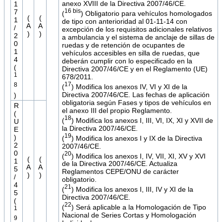
anexo XVIII de la Directiva 2007/46/CE.
1
16 bis
7
(
) Obligatorio para vehículos homologados
(
(
1
de tipo con anterioridad al 01-11-14 con
A
A
/
excepción de los requisitos adicionales relativos
)
)
2
a ambulancia y el sistema de anclaje de sillas de
0
ruedas y de retención de ocupantes de
1
vehículos accesibles en silla de ruedas, que
4
deberán cumplir con lo especificado en la
(
Directiva 2007/46/CE y en el Reglamento (UE)
1
678/2011.
17
8
(
) Modifica los anexos IV, VI y XI de la
Directiva 2007/46/CE. Las fechas de aplicación
)
obligatoria según Fases y tipos de vehículos en
R
el anexo III del propio Reglamento.
(
18
(
) Modifica los anexos I, III, VI, IX, XI y XVII de
U
la Directiva 2007/46/CE.
E
19
)
(
) Modifica los anexos I y IX de la Directiva
2
2007/46/CE.
0
20
(
) Modifica los anexos I, IV, VII, XI, XV y XVI
(
(
1
de la Directiva 2007/46/CE. Actualiza
A
A
5
Reglamentos CEPE/ONU de carácter
)
)
/
obligatorio.
4
21
(
) Modifica los anexos I, III, IV y XI de la
5
Directiva 2007/46/CE.
(
22
(
) Será aplicable a la Homologación de Tipo
1
Nacional de Series Cortas y Homologación
9