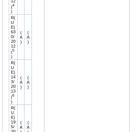
12
4
(
)
R(
U
E)
63
(
(
0/
A
A
20
)
)
12
5
(
)
R(
U
E)
14
(
(
3/
A
A
20
)
)
13
6
(
)
R(
U
E)
19
(
(
5/
A
A
20