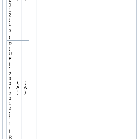
2
0
1
2
(
1
0
)
R
(
U
E
)
1
2
3
(
(
0
A
A
/
)
)
2
0
1
2
(
1
1
)
R