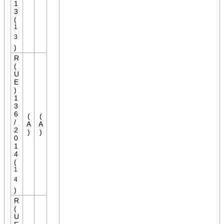
1
3
(
1
3
)
R
(
U
E
)
1
3
6
(
(
/
A
A
2
)
)
0
1
4
(
1
4
)
R
(
U