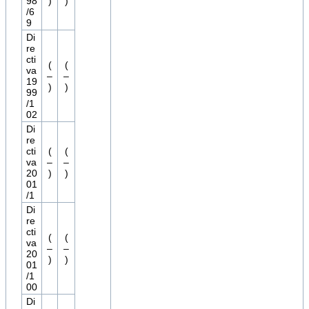
98
)
)
/6
9
Di
re
cti
(
(
va
–
–
19
)
)
99
/1
02
Di
re
cti
(
(
va
–
–
20
)
)
01
/1
Di
re
cti
(
(
va
–
–
20
)
)
01
/1
00
Di