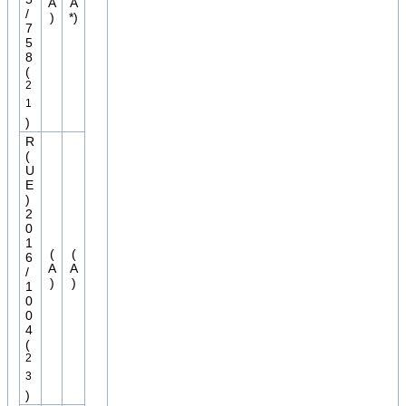
A
A
/
)
*)
7
5
8
(
2
1
)
R
(
U
E
)
2
0
1
(
(
6
A
A
/
)
)
1
0
0
4
(
2
3
)