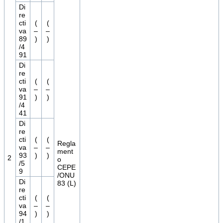
Di
re
cti
(
(
va
–
–
89
)
)
/4
91
Di
re
cti
(
(
va
–
–
91
)
)
/4
41
Di
re
cti
(
(
Regla
va
–
–
ment
93
)
)
2
o
/5
CEPE
9
/ONU
Di
83 (L)
re
cti
(
(
va
–
–
94
)
)
/1