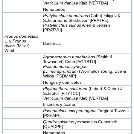
Verticillium dahliae
Kleb [VERTDA]
Nematodos
Pratylenchus penetrans
(Cobb) Filipjev &
Schuurmans-Stekhoven [PRATPE]
Pratylenchus vulnus
Allen & Jensen
[PRATVU]
Prunus domestica
L. y
Prunus
Bacterias
dulcis
(Miller)
Webb
Agrobacterium tumefaciens
(Smith &
Townsend) Conn [AGRBTU]
Pseudomonas syringae
pv.
morsprunorum
(Wormald) Young, Dye &
Wilkie [PSDMMP]
Hongos y oomicetos
Phytophthora cactorum
(Lebert & Cohn) J.
Schröter [PHYTCC]
Verticillium dahliae
Kleb [VERTDA]
Insectos y ácaros
Pseudaulacaspis pentagona
Targioni-Tozzetti
[PSEAPE]
Quadraspidiotus perniciosus
Comstock
[QUADPE]
Nematodos