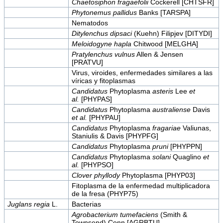
Chaetosiphon fragaefolii
Cockerell [CHTSFR]
Phytonemus pallidus
Banks [TARSPA]
Nematodos
Ditylenchus dipsaci
(Kuehn) Filipjev [DITYDI]
Meloidogyne hapla
Chitwood [MELGHA]
Pratylenchus vulnus
Allen & Jensen
[PRATVU]
Virus, viroides, enfermedades similares a las
víricas y fitoplasmas
Candidatus
Phytoplasma
asteris
Lee
et
al.
[PHYPAS]
Candidatus
Phytoplasma
australiense
Davis
et al.
[PHYPAU]
Candidatus
Phytoplasma
fragariae
Valiunas,
Staniulis & Davis [PHYPFG]
Candidatus
Phytoplasma
pruni
[PHYPPN]
Candidatus
Phytoplasma
solani
Quaglino
et
al.
[PHYPSO]
Clover phyllody
Phytoplasma [PHYP03]
Fitoplasma de la enfermedad multiplicadora
de la fresa (PHYP75)
Juglans regia
L.
Bacterias
Agrobacterium tumefaciens
(Smith &
Townsend) Conn [AGRBTU]