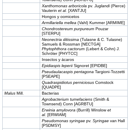
Xanthomonas arboricola
pv.
Juglandi
(Pierce)
Vauterin
et al.
[XANTJU]
Hongos y oomicetos
Armillariella mellea
(Vahl) Kummer [ARMIME]
Chondrostereum purpureum
Pouzar
[STERPU]
Neonectria ditissima
(Tulasne & C. Tulasne)
Samuels & Rossman [NECTGA]
Phytophthora cactorum
(Lebert & Cohn) J.
Schröter [PHYTCC]
Insectos y ácaros
Epidiaspis leperii
Signoret [EPIDBE]
Pseudaulacaspis pentagona
Targioni-Tozzetti
[PSEAPE]
Quadraspidiotus perniciosus
Comstock
[QUADPE]
Malus
Mill.
Bacterias
Agrobacterium tumefaciens
(Smith &
Townsend) Conn [AGRBTU]
Erwinia amylovora
(Burrill) Winslow
et
al.
[ERWIAM]
Pseudomonas syringae
pv.
Syringae
van Hall
[PSDMSY]