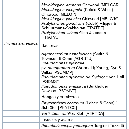
Meloidogyne arenaria
Chitwood [MELGAR]
Meloidogyne incognita
(Kofold & White)
Chitwood [MELGIN]
Meloidogyne javanica
Chitwood [MELGJA]
Pratylenchus penetrans
(Cobb) Filipjev &
Schuurmans-Stekhoven [PRATPE]
Pratylenchus vulnus
Allen & Jensen
[PRATVU]
Prunus armeniaca
Bacterias
L.
Agrobacterium tumefaciens
(Smith &
Townsend) Conn [AGRBTU]
Pseudomonas syringae
pv.
morsprunorum
(Wormald) Young, Dye &
Wilkie [PSDMMP]
Pseudomonas syringae
pv.
Syringae
van Hall
[PSDMSY]
Pseudomonas viridiflava
(Burkholder)
Dowson [PSDMVF]
Hongos y oomicetos
Phytophthora cactorum
(Lebert & Cohn) J.
Schröter [PHYTCC]
Verticillium dahliae
Kleb [VERTDA]
Insectos y ácaros
Pseudaulacaspis pentagona
Targioni-Tozzetti