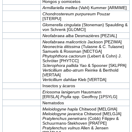
Hongos y oomicetos
Armillariella mellea
(Vahl) Kummer [ARMIME]
Chondrostereum purpureum
Pouzar
[STERPU]
Glomerella cingulata
(Stoneman) Spaulding &
von Schrenk [GLOMCI]
Neofabraea alba
Desmazières [PEZIAL]
Neofabraea malicorticis
Jackson [PEZIMA]
Neonectria ditissima
(Tulasne & C. Tulasne)
Samuels & Rossman [NECTGA]
Phytophthora cactorum
(Lebert & Cohn) J.
Schröter [PHYTCC]
Sclerophora pallida
Yao & Spooner [SKLPPA]
Verticillium albo-atrum
Reinke & Berthold
[VERTAA]
Verticillium dahliae
Kleb [VERTDA]
Insectos y ácaros
Eriosoma lanigerum
Hausmann
[ERISLA]
Psylla
spp. Geoffroy [1PSYLG]
Nematodos
Meloidogyne hapla
Chitwood [MELGHA]
Meloidogyne javanica
Chitwood [MELGJA]
Pratylenchus penetrans
(Cobb) Filipjev &
Schuurmans-Stekhoven [PRATPE]
Pratylenchus vulnus
Allen & Jensen