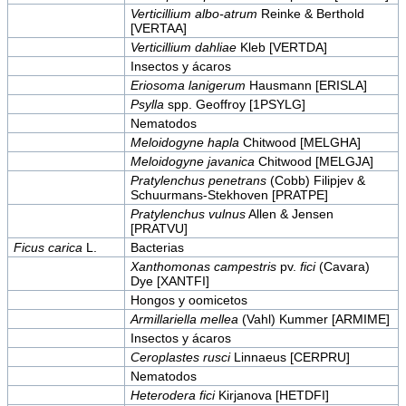
Verticillium albo-atrum
Reinke & Berthold
[VERTAA]
Verticillium dahliae
Kleb [VERTDA]
Insectos y ácaros
Eriosoma lanigerum
Hausmann [ERISLA]
Psylla
spp. Geoffroy [1PSYLG]
Nematodos
Meloidogyne hapla
Chitwood [MELGHA]
Meloidogyne javanica
Chitwood [MELGJA]
Pratylenchus penetrans
(Cobb) Filipjev &
Schuurmans-Stekhoven [PRATPE]
Pratylenchus vulnus
Allen & Jensen
[PRATVU]
Ficus carica
L.
Bacterias
Xanthomonas campestris
pv.
fici
(Cavara)
Dye [XANTFI]
Hongos y oomicetos
Armillariella mellea
(Vahl) Kummer [ARMIME]
Insectos y ácaros
Ceroplastes rusci
Linnaeus [CERPRU]
Nematodos
Heterodera fici
Kirjanova [HETDFI]