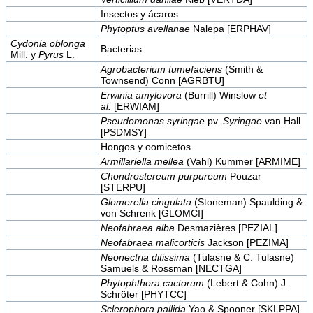
Insectos y ácaros
Phytoptus avellanae
Nalepa [ERPHAV]
Cydonia oblonga
Bacterias
Mill. y
Pyrus
L.
Agrobacterium tumefaciens
(Smith &
Townsend) Conn [AGRBTU]
Erwinia amylovora
(Burrill) Winslow
et
al.
[ERWIAM]
Pseudomonas syringae
pv.
Syringae
van Hall
[PSDMSY]
Hongos y oomicetos
Armillariella mellea
(Vahl) Kummer [ARMIME]
Chondrostereum purpureum
Pouzar
[STERPU]
Glomerella cingulata
(Stoneman) Spaulding &
von Schrenk [GLOMCI]
Neofabraea alba
Desmazières [PEZIAL]
Neofabraea malicorticis
Jackson [PEZIMA]
Neonectria ditissima
(Tulasne & C. Tulasne)
Samuels & Rossman [NECTGA]
Phytophthora cactorum
(Lebert & Cohn) J.
Schröter [PHYTCC]
Sclerophora pallida
Yao & Spooner [SKLPPA]