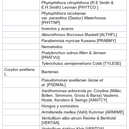
Phytophthora citrophthora
(R.E.Smith &
E.H.Smith) Leonian [PHYTCO ]
Phytophthora nicotianae
var.
parasitica
(Dastur) Waterhouse
[PHYTNP]
Insectos y ácaros
Aleurothrixus floccosus
Maskell [ALTHFL]
Parabemisia myricae
Kuwana [PRABMY]
Nematodos
Pratylenchus vulnus
Allen & Jensen
[PRATVU]
Tylenchulus semipenetrans
Cobb [TYLESE]
Corylus avellana
Bacterias
L.
Pseudomonas avellanae
Janse
et
al.
[PSDMAL]
Xanthomonas arboricola
pv.
Corylina
(Miller,
Bollen, Simmons, Gross & Barss) Vauterin,
Hoste, Kersters & Swings [XANTCY]
Hongos y oomicetos
Armillariella mellea
(Vahl) Kummer [ARMIME]
Verticillium albo-atrum
Reinke & Berthold
[VERTAA]
Verticillium dahliae
Kleb [VERTDA]