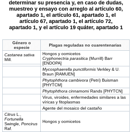
determinar su presencia y, en caso de dudas,
muestreo y ensayo con arreglo al artículo 60,
apartado 1, el artículo 61, apartado 1, el
artículo 67, apartado 1, el artículo 72,
apartado 1, y el artículo 19
quáter,
apartado 1
Género o
Plagas reguladas no cuarentenarias
especie
Hongos y oomicetos
Castanea sativa
Cryphonectria parasitica
(Murrill) Barr
Mill.
[ENDOPA]
Mycosphaerella punctiformis
Verkley & U.
Braun [RAMUEN]
Phytophthora cambivora
(Petri) Buisman
[PHYTCM]
Phytophthora cinnamomi
Rands [PHYTCN]
Virus, viroides, enfermedades similares a las
víricas y fitoplasmas
Agente del mosaico del castaño
Citrus
L.,
Fortunella
Hongos y oomicetos
Swingle,
Poncirus
Raf.