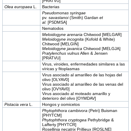
[PRATVU]
Olea europaea
L.
Bacterias
Pseudomonas syringae
pv.
savastanoi
(Smith) Gardan
et
al.
[PSDMSA]
Nematodos
Meloidogyne arenaria
Chitwood [MELGAR]
Meloidogyne incognita
(Kofold & White)
Chitwood [MELGIN]
Meloidogyne javanica
Chitwood [MELGJA]
Pratylenchus vulnus
Allen & Jensen
[PRATVU]
Virus, viroides, enfermedades similares a las
víricas y fitoplasmas
Virus asociado al amarilleo de las hojas del
olivo [OLYAV0]
Virus asociado al amarilleo de las venas del
olivo [OVYAV0]
Virus asociado al moteado amarillo y
deterioro del olivo [OYMDAV]
Pistacia vera
L.
Hongos y oomicetos
Phytophthora cambivora
(Petri) Buisman
[PHYTCM]
Phytophthora cryptogea
Pethybridge &
Lafferty [PHYTCR]
Rosellinia necatrix
Prillieux [ROSLNE]