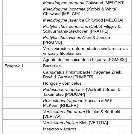
Meloidogyne arenaria
Chitwood [MELGAR]
Meloidogyne incognita
(Kofold & White)
Chitwood [MELGIN]
Meloidogyne javanica
Chitwood [MELGJA]
Pratylenchus penetrans
(Cobb) Filipjev &
Schuurmans-Stekhoven [PRATPE]
Pratylenchus vulnus
Allen & Jensen
[PRATVU]
Virus, viroides,
enfermedades similares a las
víricas y fitoplasmas
Agente del mosaico de la higuera [FGM000]
Fragaria
L.
Bacterias
Candidatus
Phlomobacter
fragariae
Zreik,
Bové & Garnier [PHMBFR]
Hongos y oomicetos
Podosphaera aphanis
(Wallroth) Braun &
Takamatsu [PODOAP]
Rhizoctonia fragariae
Hussain & W.E.
McKeen [RHIZFR]
Verticillium albo-atrum
Reinke & Berthold
[VERTAA]
Verticillium dahliae
Kleb [VERTDA]
Insectos y ácaros