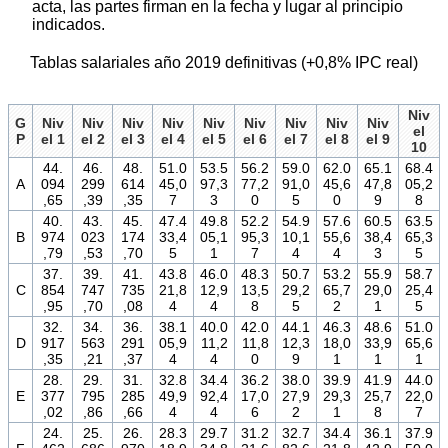
acta, las partes firman en la fecha y lugar al principio
indicados.
Tablas salariales año 2019 definitivas (+0,8% IPC real)
Niv
G
Niv
Niv
Niv
Niv
Niv
Niv
Niv
Niv
Niv
el
P
el 1
el 2
el 3
el 4
el 5
el 6
el 7
el 8
el 9
10
44.
46.
48.
51.0
53.5
56.2
59.0
62.0
65.1
68.4
A
094
299
614
45,0
97,3
77,2
91,0
45,6
47,8
05,2
,65
,39
,35
7
3
0
5
0
9
8
40.
43.
45.
47.4
49.8
52.2
54.9
57.6
60.5
63.5
B
974
023
174
33,4
05,1
95,3
10,1
55,6
38,4
65,3
,79
,53
,70
5
1
7
4
4
3
5
37.
39.
41.
43.8
46.0
48.3
50.7
53.2
55.9
58.7
C
854
747
735
21,8
12,9
13,5
29,2
65,7
29,0
25,4
,95
,70
,08
4
4
8
5
2
1
5
32.
34.
36.
38.1
40.0
42.0
44.1
46.3
48.6
51.0
D
917
563
291
05,9
11,2
11,8
12,3
18,0
33,9
65,6
,35
,21
,37
4
4
0
9
1
1
1
28.
29.
31.
32.8
34.4
36.2
38.0
39.9
41.9
44.0
E
377
795
285
49,9
92,4
17,0
27,9
29,3
25,7
22,0
,02
,86
,66
4
4
6
2
1
8
7
24.
25.
26.
28.3
29.7
31.2
32.7
34.4
36.1
37.9