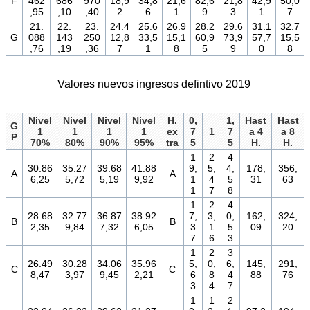
F
462
686
970
18,9
34,8
21,6
82,6
21,8
42,9
50,0
,95
,10
,40
2
6
1
9
3
1
7
21.
22.
23.
24.4
25.6
26.9
28.2
29.6
31.1
32.7
G
088
143
250
12,8
33,5
15,1
60,9
73,9
57,7
15,5
,76
,19
,36
7
1
8
5
9
0
8
Valores nuevos ingresos defintivo 2019
Nivel
Nivel
Nivel
Nivel
H.
0,
1,
Hast
Hast
G
1
1
1
1
ex
7
1
7
a 4
a 8
P
70%
80%
90%
95%
tra
5
5
H.
H.
1
2
4
30.86
35.27
39.68
41.88
9,
5,
4,
178,
356,
A
A
6,25
5,72
5,19
9,92
1
4
5
31
63
1
7
8
1
2
4
28.68
32.77
36.87
38.92
7,
3,
0,
162,
324,
B
B
2,35
9,84
7,32
6,05
3
1
5
09
20
7
6
3
1
2
3
26.49
30.28
34.06
35.96
5,
0,
6,
145,
291,
C
C
8,47
3,97
9,45
2,21
6
8
4
88
76
3
4
7
1
1
2