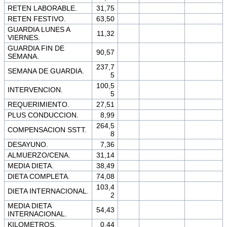
RETEN LABORABLE.
31,75
RETEN FESTIVO.
63,50
GUARDIA LUNES A
11,32
VIERNES.
GUARDIA FIN DE
90,57
SEMANA.
237,7
SEMANA DE GUARDIA.
5
100,5
INTERVENCION.
5
REQUERIMIENTO.
27,51
PLUS CONDUCCION.
8,99
264,5
COMPENSACION SSTT.
8
DESAYUNO.
7,36
ALMUERZO/CENA.
31,14
MEDIA DIETA.
38,49
DIETA COMPLETA.
74,08
103,4
DIETA INTERNACIONAL.
2
MEDIA DIETA
54,43
INTERNACIONAL.
KILOMETROS.
0,44