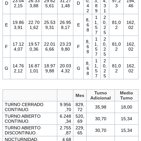
23.04
26.33
29.62
31.27
0,
3,
4,
97,2
194,
D
D
2,15
3,88
5,61
1,48
4
8
3
3
46
2
9
1
1
2
8,
19.86
22.70
25.53
26.95
1,
0,
81,0
162,
E
E
6
3,91
1,62
9,31
8,17
5
2
2
02
8
7
5
1
2
8,
17.12
19.57
22.01
23.23
1,
0,
81,0
162,
F
F
6
4,07
0,36
6,66
9,80
5
2
2
02
8
7
5
1
2
8,
14.76
16.87
18.97
20.03
1,
0,
81,0
162,
G
G
6
2,12
1,01
9,88
4,32
5
2
2
02
8
7
5
Turno
Medio
Mes
Adicional
Turno
TURNO CERRADO
9.956
829,
35,98
18,00
CONTINUO.
,70
72
TURNO ABIERTO
6.248
520,
30,70
15,34
CONTINUO.
,34
69
TURNO ABIERTO
2.755
229,
30,70
15,34
DISCONTINUO.
,87
65
NOCTURNIDAD.
4,68