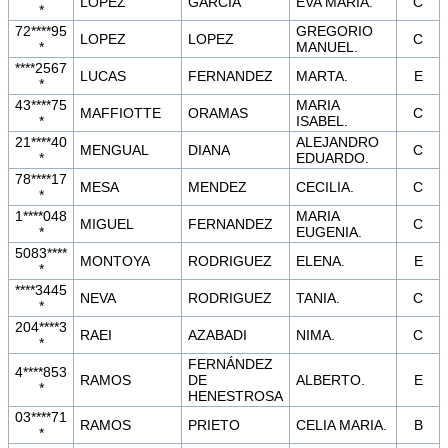
LOPEZ
GARCIA
EVA MARIA.
C
*
72****95
GREGORIO
LOPEZ
LOPEZ
C
*
MANUEL.
****2567
LUCAS
FERNANDEZ
MARTA.
E
*
43****75
MARIA
MAFFIOTTE
ORAMAS
C
*
ISABEL.
21****40
ALEJANDRO
MENGUAL
DIANA
C
*
EDUARDO.
78****17
MESA
MENDEZ
CECILIA.
C
*
1****048
MARIA
MIGUEL
FERNANDEZ
C
*
EUGENIA.
5083****
MONTOYA
RODRIGUEZ
ELENA.
E
*
****3445
NEVA
RODRIGUEZ
TANIA.
C
*
204****3
RAEI
AZABADI
NIMA.
C
*
FERNÁNDEZ
4****853
RAMOS
DE
ALBERTO.
E
*
HENESTROSA
03****71
RAMOS
PRIETO
CELIA MARIA.
B
*