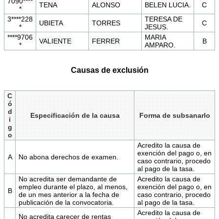
7090****
TENA
ALONSO
BELEN LUCIA.
C
*
3****228
TERESA DE
UBIETA
TORRES
C
*
JESUS.
****9706
MARIA
VALIENTE
FERRER
B
*
AMPARO.
Causas de exclusión
C
ó
d
Especificación de la causa
Forma de subsanarlo
i
g
o
Acredito la causa de
exención del pago o, en
A
No abona derechos de examen.
caso contrario, procedo
al pago de la tasa.
No acredita ser demandante de
Acredito la causa de
empleo durante el plazo, al menos,
exención del pago o, en
B
de un mes anterior a la fecha de
caso contrario, procedo
publicación de la convocatoria.
al pago de la tasa.
Acredito la causa de
No acredita carecer de rentas