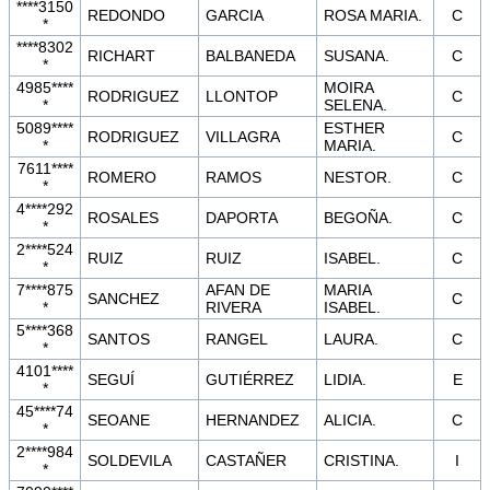
****3150
REDONDO
GARCIA
ROSA MARIA.
C
*
****8302
RICHART
BALBANEDA
SUSANA.
C
*
4985****
MOIRA
RODRIGUEZ
LLONTOP
C
*
SELENA.
5089****
ESTHER
RODRIGUEZ
VILLAGRA
C
*
MARIA.
7611****
ROMERO
RAMOS
NESTOR.
C
*
4****292
ROSALES
DAPORTA
BEGOÑA.
C
*
2****524
RUIZ
RUIZ
ISABEL.
C
*
7****875
AFAN DE
MARIA
SANCHEZ
C
*
RIVERA
ISABEL.
5****368
SANTOS
RANGEL
LAURA.
C
*
4101****
SEGUÍ
GUTIÉRREZ
LIDIA.
E
*
45****74
SEOANE
HERNANDEZ
ALICIA.
C
*
2****984
SOLDEVILA
CASTAÑER
CRISTINA.
I
*