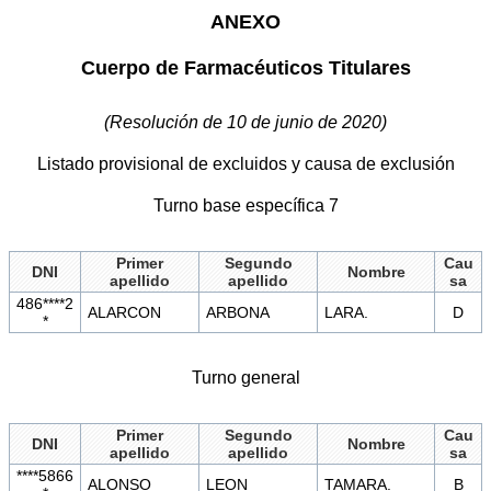
ANEXO
Cuerpo de Farmacéuticos Titulares
(Resolución de 10 de junio de 2020)
Listado provisional de excluidos y causa de exclusión
Turno base específica 7
Primer
Segundo
Cau
DNI
Nombre
apellido
apellido
sa
486****2
ALARCON
ARBONA
LARA.
D
*
Turno general
Primer
Segundo
Cau
DNI
Nombre
apellido
apellido
sa
****5866
ALONSO
LEON
TAMARA.
B