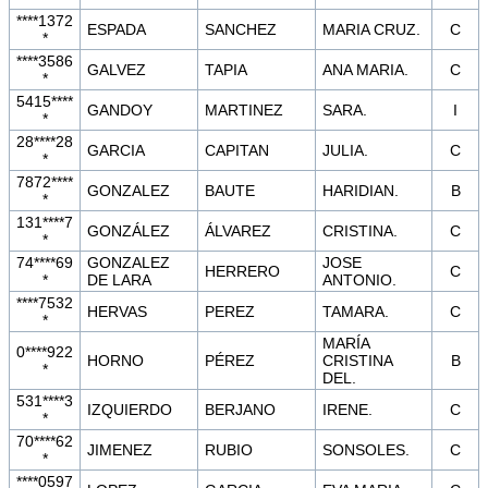
****1372
ESPADA
SANCHEZ
MARIA CRUZ.
C
*
****3586
GALVEZ
TAPIA
ANA MARIA.
C
*
5415****
GANDOY
MARTINEZ
SARA.
I
*
28****28
GARCIA
CAPITAN
JULIA.
C
*
7872****
GONZALEZ
BAUTE
HARIDIAN.
B
*
131****7
GONZÁLEZ
ÁLVAREZ
CRISTINA.
C
*
74****69
GONZALEZ
JOSE
HERRERO
C
*
DE LARA
ANTONIO.
****7532
HERVAS
PEREZ
TAMARA.
C
*
MARÍA
0****922
HORNO
PÉREZ
CRISTINA
B
*
DEL.
531****3
IZQUIERDO
BERJANO
IRENE.
C
*
70****62
JIMENEZ
RUBIO
SONSOLES.
C
*
****0597