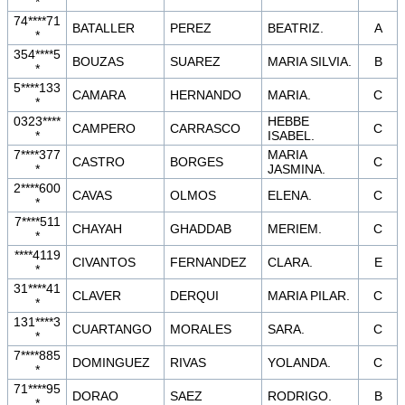
*
74****71
BATALLER
PEREZ
BEATRIZ.
A
*
354****5
BOUZAS
SUAREZ
MARIA SILVIA.
B
*
5****133
CAMARA
HERNANDO
MARIA.
C
*
0323****
HEBBE
CAMPERO
CARRASCO
C
*
ISABEL.
7****377
MARIA
CASTRO
BORGES
C
*
JASMINA.
2****600
CAVAS
OLMOS
ELENA.
C
*
7****511
CHAYAH
GHADDAB
MERIEM.
C
*
****4119
CIVANTOS
FERNANDEZ
CLARA.
E
*
31****41
CLAVER
DERQUI
MARIA PILAR.
C
*
131****3
CUARTANGO
MORALES
SARA.
C
*
7****885
DOMINGUEZ
RIVAS
YOLANDA.
C
*
71****95
DORAO
SAEZ
RODRIGO.
B
*