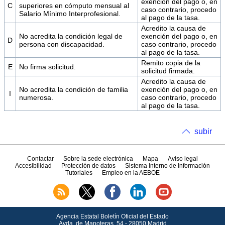
exención del pago o, en
C
superiores en cómputo mensual al
caso contrario, procedo
Salario Mínimo Interprofesional.
al pago de la tasa.
Acredito la causa de
No acredita la condición legal de
exención del pago o, en
D
persona con discapacidad.
caso contrario, procedo
al pago de la tasa.
Remito copia de la
E
No firma solicitud.
solicitud firmada.
Acredito la causa de
No acredita la condición de familia
exención del pago o, en
I
numerosa.
caso contrario, procedo
al pago de la tasa.
subir
Contactar
Sobre la sede electrónica
Mapa
Aviso legal
Accesibilidad
Protección de datos
Sistema Interno de Información
Tutoriales
Empleo en la AEBOE
Agencia Estatal Boletín Oficial del Estado
Avda.
de Manoteras, 54 - 28050 Madrid