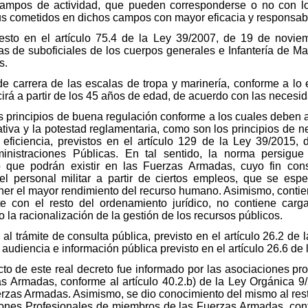
campos de actividad, que pueden corresponderse o no con l
sus cometidos en dichos campos con mayor eficacia y responsabi
esto en el artículo 75.4 de la Ley 39/2007, de 19 de noviemb
as de suboficiales de los cuerpos generales e Infantería de Mar
s.
de carrera de las escalas de tropa y marinería, conforme a lo e
ucirá a partir de los 45 años de edad, de acuerdo con las necesid
os principios de buena regulación conforme a los cuales deben 
slativa y la potestad reglamentaria, como son los principios de 
y eficiencia, previstos en el artículo 129 de la Ley 39/2015,
nistraciones Públicas. En tal sentido, la norma persigue 
que podrán existir en las Fuerzas Armadas, cuyo fin consi
del personal militar a partir de ciertos empleos, que se es
tener el mayor rendimiento del recurso humano. Asimismo, contie
te con el resto del ordenamiento jurídico, no contiene carg
la racionalización de la gestión de los recursos públicos.
 al trámite de consulta pública, previsto en el artículo 26.2 d
audiencia e información pública previsto en el artículo 26.6 de l
cto de este real decreto fue informado por las asociaciones pr
 Armadas, conforme al artículo 40.2.b) de la Ley Orgánica 9/
rzas Armadas. Asimismo, se dio conocimiento del mismo al rest
iones Profesionales de miembros de las Fuerzas Armadas, confo