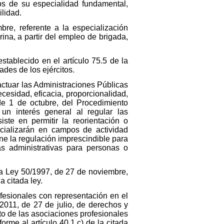
os de su especialidad fundamental,
lidad.
re, referente a la especialización
ina, a partir del empleo de brigada,
stablecido en el artículo 75.5 de la
ades de los ejércitos.
actuar las Administraciones Públicas
necesidad, eficacia, proporcionalidad,
 de 1 de octubre, del Procedimiento
un interés general al regular las
ste en permitir la reorientación o
pecializarán en campos de actividad
ne la regulación imprescindible para
as administrativas para personas o
e la Ley 50/1997, de 27 de noviembre,
a citada ley.
ofesionales con representación en el
2011, de 27 de julio, de derechos y
o de las asociaciones profesionales
rme al artículo 40.1.c) de la citada