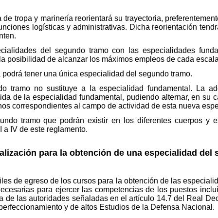
a de tropa y marinería reorientará su trayectoria, preferenteme
nciones logísticas y administrativas. Dicha reorientación tendr
nten.
ecialidades del segundo tramo con las especialidades funda
a la posibilidad de alcanzar los máximos empleos de cada escala
a podrá tener una única especialidad del segundo tramo.
o tramo no sustituye a la especialidad fundamental. La adq
da de la especialidad fundamental, pudiendo alternar, en su c
nos correspondientes al campo de actividad de esta nueva espe
undo tramo que podrán existir en los diferentes cuerpos y 
I a IV de este reglamento.
lización para la obtención de una especialidad del 
iles de egreso de los cursos para la obtención de las especia
ecesarias para ejercer las competencias de los puestos inclui
 de las autoridades señaladas en el artículo 14.7 del Real Decr
erfeccionamiento y de altos Estudios de la Defensa Nacional.