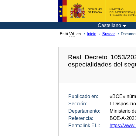
Castellano
Está
Vd.
en
Inicio
Buscar
Documen
Real Decreto 1053/20
especialidades del segu
Publicado en:
«
BOE
»
núm
Sección:
I. Disposici
Departamento:
Ministerio 
Referencia:
BOE-A-202
Permalink ELI:
https://www.