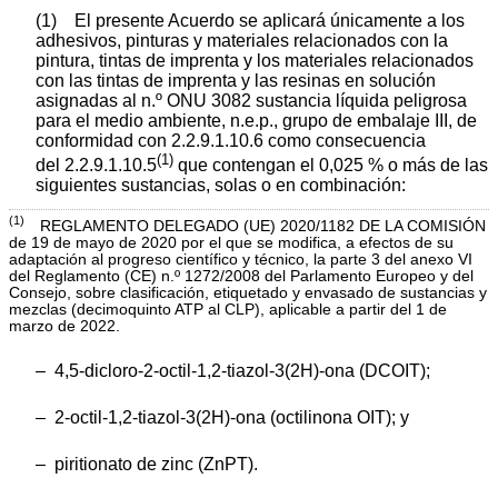
(1) El presente Acuerdo se aplicará únicamente a los
adhesivos, pinturas y materiales relacionados con la
pintura, tintas de imprenta y los materiales relacionados
con las tintas de imprenta y las resinas en solución
asignadas al n.º ONU 3082 sustancia líquida peligrosa
para el medio ambiente, n.e.p., grupo de embalaje III, de
conformidad con 2.2.9.1.10.6 como consecuencia
(1)
del 2.2.9.1.10.5
que contengan el 0,025 % o más de las
siguientes sustancias, solas o en combinación:
(1)
REGLAMENTO DELEGADO (UE) 2020/1182 DE LA COMISIÓN
de 19 de mayo de 2020 por el que se modifica, a efectos de su
adaptación al progreso científico y técnico, la parte 3 del anexo VI
del Reglamento (CE) n.º 1272/2008 del Parlamento Europeo y del
Consejo, sobre clasificación, etiquetado y envasado de sustancias y
mezclas (decimoquinto ATP al CLP), aplicable a partir del 1 de
marzo de 2022.
– 4,5-dicloro-2-octil-1,2-tiazol-3(2H)-ona (DCOIT);
– 2-octil-1,2-tiazol-3(2H)-ona (octilinona OIT); y
– piritionato de zinc (ZnPT).