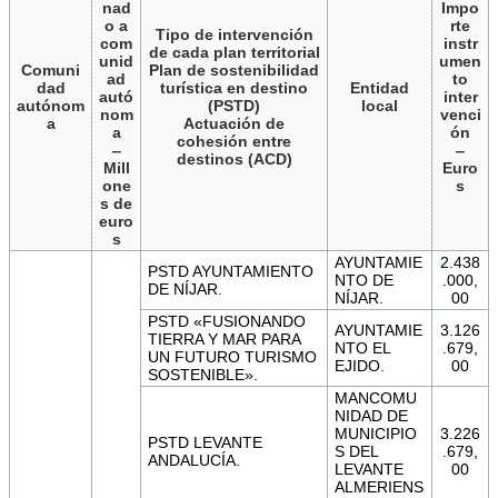
nad
Impo
o a
rte
Tipo de intervención
com
instr
de cada plan territorial
unid
umen
Comuni
Plan de sostenibilidad
ad
to
dad
turística en destino
Entidad
autó
inter
autónom
(PSTD)
local
nom
venci
a
Actuación de
a
ón
cohesión entre
‒
‒
destinos (ACD)
Mill
Euro
one
s
s de
euro
s
AYUNTAMIE
2.438
PSTD AYUNTAMIENTO
NTO DE
.000,
DE NÍJAR.
NÍJAR.
00
PSTD «FUSIONANDO
AYUNTAMIE
3.126
TIERRA Y MAR PARA
NTO EL
.679,
UN FUTURO TURISMO
EJIDO.
00
SOSTENIBLE».
MANCOMU
NIDAD DE
MUNICIPIO
3.226
PSTD LEVANTE
S DEL
.679,
ANDALUCÍA.
LEVANTE
00
ALMERIENS