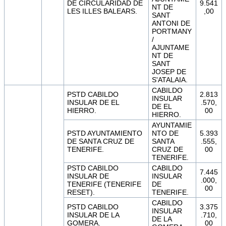
DE CIRCULARIDAD DE
9.541
NT DE
LES ILLES BALEARS.
,00
SANT
ANTONI DE
PORTMANY
/
AJUNTAME
NT DE
SANT
JOSEP DE
S'ATALAIA.
CABILDO
PSTD CABILDO
2.813
INSULAR
INSULAR DE EL
.570,
DE EL
HIERRO.
00
HIERRO.
AYUNTAMIE
PSTD AYUNTAMIENTO
NTO DE
5.393
DE SANTA CRUZ DE
SANTA
.555,
TENERIFE.
CRUZ DE
00
TENERIFE.
PSTD CABILDO
CABILDO
7.445
INSULAR DE
INSULAR
.000,
TENERIFE (TENERIFE
DE
00
RESET).
TENERIFE.
CABILDO
PSTD CABILDO
3.375
INSULAR
INSULAR DE LA
.710,
DE LA
GOMERA.
00