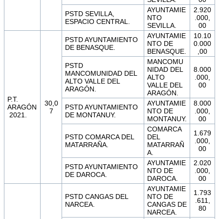
AYUNTAMIE
2.920
PSTD SEVILLA,
NTO
.000,
ESPACIO CENTRAL.
SEVILLA.
00
AYUNTAMIE
10.10
PSTD AYUNTAMIENTO
NTO DE
0.000
DE BENASQUE.
BENASQUE.
,00
MANCOMU
PSTD
NIDAD DEL
8.000
MANCOMUNIDAD DEL
ALTO
.000,
ALTO VALLE DEL
VALLE DEL
00
ARAGÓN.
ARAGÓN.
P.T.
30,0
AYUNTAMIE
8.000
ARAGÓN
PSTD AYUNTAMIENTO
7
NTO DE
.000,
2021.
DE MONTANUY.
MONTANUY.
00
COMARCA
1.679
PSTD COMARCA DEL
DEL
.000,
MATARRAÑA.
MATARRAÑ
00
A.
AYUNTAMIE
2.020
PSTD AYUNTAMIENTO
NTO DE
.000,
DE DAROCA.
DAROCA.
00
AYUNTAMIE
1.793
PSTD CANGAS DEL
NTO DE
.611,
NARCEA.
CANGAS DE
80
NARCEA.