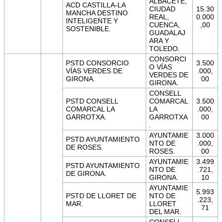
ALBACETE,
ACD CASTILLA-LA
CIUDAD
15.30
MANCHA DESTINO
REAL,
0.000
INTELIGENTE Y
CUENCA,
,00
SOSTENIBLE.
GUADALAJ
ARA Y
TOLEDO.
CONSORCI
PSTD CONSORCIO
3.500
O VÍAS
VÍAS VERDES DE
.000,
VERDES DE
GIRONA.
00
GIRONA.
CONSELL
PSTD CONSELL
COMARCAL
3.500
COMARCAL LA
LA
.000,
GARROTXA.
GARROTXA
00
.
AYUNTAMIE
3.000
PSTD AYUNTAMIENTO
NTO DE
.000,
DE ROSES.
ROSES.
00
AYUNTAMIE
3.499
PSTD AYUNTAMIENTO
NTO DE
.721,
DE GIRONA.
GIRONA.
10
AYUNTAMIE
5.993
PSTD DE LLORET DE
NTO DE
.223,
MAR.
LLORET
71
DEL MAR.
CONSELL