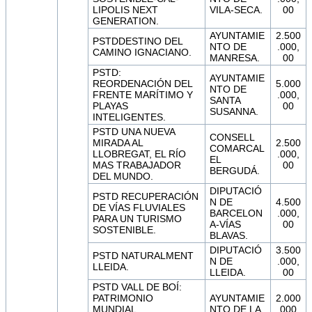
LIPOLIS NEXT
VILA-SECA.
00
GENERATION.
AYUNTAMIE
2.500
PSTDDESTINO DEL
NTO DE
.000,
CAMINO IGNACIANO.
MANRESA.
00
PSTD:
AYUNTAMIE
REORDENACIÓN DEL
5.000
NTO DE
FRENTE MARÍTIMO Y
.000,
SANTA
PLAYAS
00
SUSANNA.
INTELIGENTES.
PSTD UNA NUEVA
CONSELL
MIRADA AL
2.500
COMARCAL
LLOBREGAT, EL RÍO
.000,
EL
MAS TRABAJADOR
00
BERGUDÁ.
DEL MUNDO.
DIPUTACIÓ
PSTD RECUPERACIÓN
N DE
4.500
DE VÍAS FLUVIALES
BARCELON
.000,
PARA UN TURISMO
A-VÍAS
00
SOSTENIBLE.
BLAVAS.
DIPUTACIÓ
3.500
PSTD NATURALMENT
N DE
.000,
LLEIDA.
LLEIDA.
00
PSTD VALL DE BOÍ:
PATRIMONIO
AYUNTAMIE
2.000
MUNDIAL,
NTO DE LA
.000,