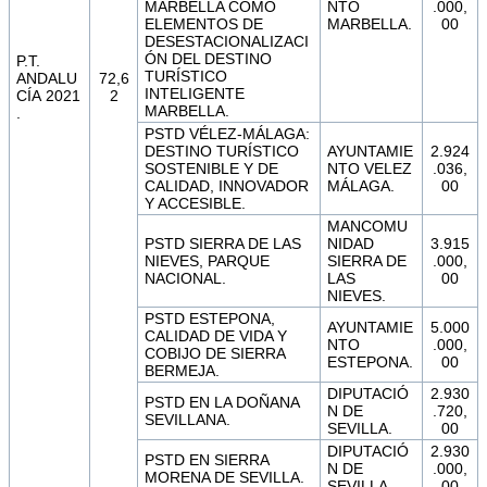
MARBELLA COMO
NTO
.000,
ELEMENTOS DE
MARBELLA.
00
DESESTACIONALIZACI
ÓN DEL DESTINO
P.T.
TURÍSTICO
ANDALU
72,6
INTELIGENTE
CÍA 2021
2
MARBELLA.
.
PSTD VÉLEZ-MÁLAGA:
DESTINO TURÍSTICO
AYUNTAMIE
2.924
SOSTENIBLE Y DE
NTO VELEZ
.036,
CALIDAD, INNOVADOR
MÁLAGA.
00
Y ACCESIBLE.
MANCOMU
PSTD SIERRA DE LAS
NIDAD
3.915
NIEVES, PARQUE
SIERRA DE
.000,
NACIONAL.
LAS
00
NIEVES.
PSTD ESTEPONA,
AYUNTAMIE
5.000
CALIDAD DE VIDA Y
NTO
.000,
COBIJO DE SIERRA
ESTEPONA.
00
BERMEJA.
DIPUTACIÓ
2.930
PSTD EN LA DOÑANA
N DE
.720,
SEVILLANA.
SEVILLA.
00
DIPUTACIÓ
2.930
PSTD EN SIERRA
N DE
.000,
MORENA DE SEVILLA.
SEVILLA.
00