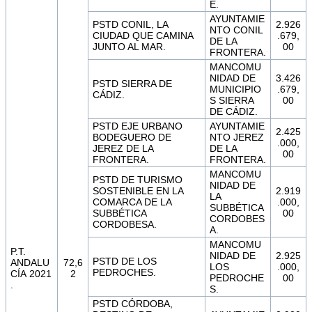
E.
AYUNTAMIE
PSTD CONIL, LA
2.926
NTO CONIL
CIUDAD QUE CAMINA
.679,
DE LA
JUNTO AL MAR.
00
FRONTERA.
MANCOMU
NIDAD DE
3.426
PSTD SIERRA DE
MUNICIPIO
.679,
CÁDIZ.
S SIERRA
00
DE CÁDIZ.
PSTD EJE URBANO
AYUNTAMIE
2.425
BODEGUERO DE
NTO JEREZ
.000,
JEREZ DE LA
DE LA
00
FRONTERA.
FRONTERA.
MANCOMU
PSTD DE TURISMO
NIDAD DE
SOSTENIBLE EN LA
2.919
LA
COMARCA DE LA
.000,
SUBBÉTICA
SUBBÉTICA
00
CORDOBES
CORDOBESA.
A.
MANCOMU
P.T.
NIDAD DE
2.925
PSTD DE LOS
ANDALU
72,6
LOS
.000,
PEDROCHES.
CÍA 2021
2
PEDROCHE
00
.
S.
PSTD CÓRDOBA,