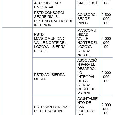
ACCESIBILIDAD
BAL DE BOÍ.
00
UNIVERSAL.
PSTD CONSORCI
CONSORCI
2.500
SEGRE RIALB:
SEGRE
.000,
DESTINO NÁUTICO DE
RIALB.
00
INTERIOR.
MANCOMU
PSTD
NIDAD
MANCOMUNIDAD
VALLE
2.000
VALLE NORTE DEL
NORTE DEL
.000,
LOZOYA – SIERRA
LOZOYA –
00
NORTE.
SIERRA
NORTE.
ASOCIACIÓ
N PARA EL
DESARROL
LO
2.000
PSTD ADI-SIERRA
INTEGRAL
.000,
OESTE.
DE LA
00
SIERRA
OESTE DE
MADRID.
AYUNTAMIE
NTO DE
2.000
PSTD SAN LORENZO
SAN
.000,
DE EL ESCORIAL.
LORENZO
00
DEL