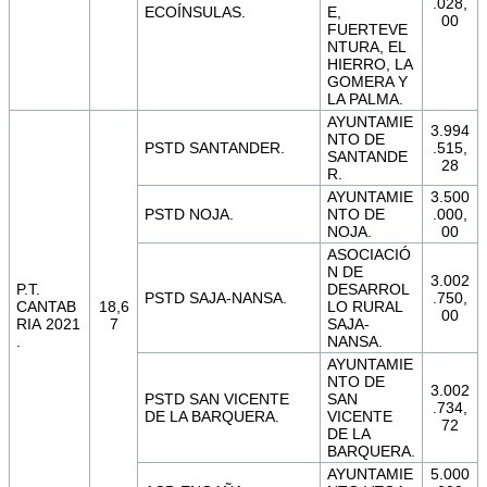
.028,
ECOÍNSULAS.
E,
00
FUERTEVE
NTURA, EL
HIERRO, LA
GOMERA Y
LA PALMA.
AYUNTAMIE
3.994
NTO DE
PSTD SANTANDER.
.515,
SANTANDE
28
R.
AYUNTAMIE
3.500
PSTD NOJA.
NTO DE
.000,
NOJA.
00
ASOCIACIÓ
N DE
3.002
P.T.
DESARROL
PSTD SAJA-NANSA.
.750,
CANTAB
18,6
LO RURAL
00
RIA 2021
7
SAJA-
.
NANSA.
AYUNTAMIE
NTO DE
3.002
PSTD SAN VICENTE
SAN
.734,
DE LA BARQUERA.
VICENTE
72
DE LA
BARQUERA.
AYUNTAMIE
5.000