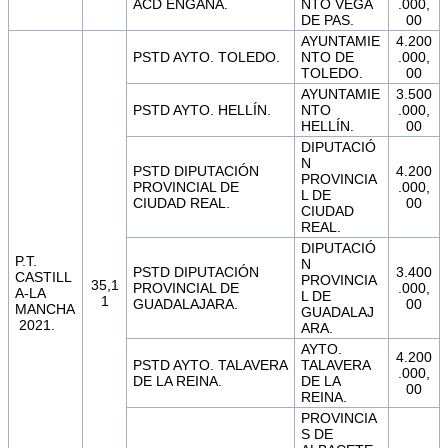
ACD ENGAÑA.
NTO VEGA
.000,
DE PAS.
00
AYUNTAMIE
4.200
PSTD AYTO. TOLEDO.
NTO DE
.000,
TOLEDO.
00
AYUNTAMIE
3.500
PSTD AYTO. HELLÍN.
NTO
.000,
HELLÍN.
00
DIPUTACIÓ
N
PSTD DIPUTACIÓN
4.200
PROVINCIA
PROVINCIAL DE
.000,
L DE
CIUDAD REAL.
00
CIUDAD
REAL.
DIPUTACIÓ
P.T.
N
PSTD DIPUTACIÓN
3.400
CASTILL
PROVINCIA
35,1
PROVINCIAL DE
.000,
A-LA
L DE
1
GUADALAJARA.
00
MANCHA
GUADALAJ
2021.
ARA.
AYTO.
4.200
PSTD AYTO. TALAVERA
TALAVERA
.000,
DE LA REINA.
DE LA
00
REINA.
PROVINCIA
S DE