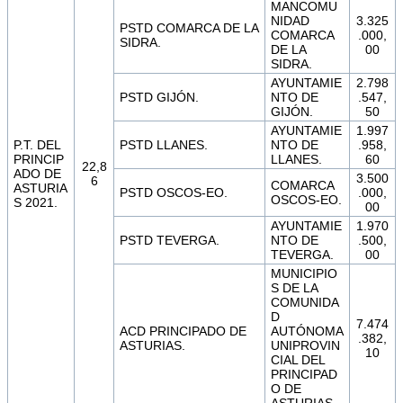
MANCOMU
NIDAD
3.325
PSTD COMARCA DE LA
COMARCA
.000,
SIDRA.
DE LA
00
SIDRA.
AYUNTAMIE
2.798
PSTD GIJÓN.
NTO DE
.547,
GIJÓN.
50
AYUNTAMIE
1.997
P.T. DEL
PSTD LLANES.
NTO DE
.958,
PRINCIP
LLANES.
60
22,8
ADO DE
3.500
6
COMARCA
ASTURIA
PSTD OSCOS-EO.
.000,
OSCOS-EO.
S 2021.
00
AYUNTAMIE
1.970
PSTD TEVERGA.
NTO DE
.500,
TEVERGA.
00
MUNICIPIO
S DE LA
COMUNIDA
D
7.474
ACD PRINCIPADO DE
AUTÓNOMA
.382,
ASTURIAS.
UNIPROVIN
10
CIAL DEL
PRINCIPAD
O DE
ASTURIAS.