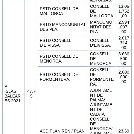
CONSELL
13.05
PSTD CONSELL DE
DE
1.752
MALLORCA.
MALLORCA.
,00
MANCOMU
2.994
PSTD MANCOMUNITAT
NITAT DES
.037,
DES PLA.
PLA.
00
2.017
PSTD CONSELL
CONSELL
.714,
D'EIVISSA.
D'EIVISSA.
00
CONSELL
3.636
PSTD CONSELL DE
DE
.500,
MENORCA.
MENORCA.
00
CONSELL
2.000
PSTD CONSELL DE
DE
.000,
FORMENTERA.
FORMENTE
00
RA.
P.T.
AJUNTAME
ISLAS
47,7
NT DE
BALEAR
5
PALMA/
ES 2021.
AJUNTAME
NT DE
CALVIÀ/
CONSELL
DE
MENORCA/
ACD PLAN REN / PLAN
23.69
AJUNTAME