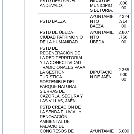
PSTD DESTAPA EL
NIDAD DE
.000,
ANDÉVALO.
MUNICIPIO
00
S BETURIA.
AYUNTAMIE
2.324
PSTD BAEZA.
NTO
.914,
BAEZA.
00
PSTD DE ÚBEDA-
AYUNTAMIE
2.807
CIUDAD PATRIMONIO
NTO
.750,
DE LA HUMANIDAD.
ÚBEDA.
00
PSTD DE
REGENERACIÓN DE
LA RED TERRITORIAL
Y LA CONECTIVIDAD
TRADICIONALES PARA
2.365
LA GESTIÓN
DIPUTACIÓ
.000,
TURÍSTICA
N DE JAÉN.
00
SOSTENIBLE DEL
PARQUE NATURAL
SIERRAS DE
CAZORLA, SEGURA Y
LAS VILLAS, JAÉN.
PSTD CREACIÓN DE
LA SENDA FLUVIAL Y
RENOVACIÓN
AMBIENTAL DE
PALACIO DE
CONGRESOS DE
AYUNTAMIE
5.000