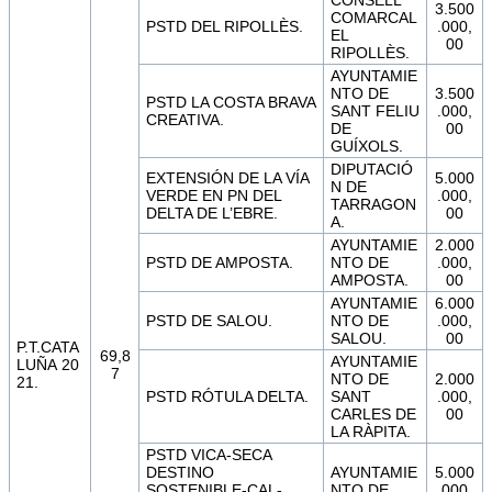
3.500
COMARCAL
PSTD DEL RIPOLLÈS.
.000,
EL
00
RIPOLLÈS.
AYUNTAMIE
NTO DE
3.500
PSTD LA COSTA BRAVA
SANT FELIU
.000,
CREATIVA.
DE
00
GUÍXOLS.
DIPUTACIÓ
EXTENSIÓN DE LA VÍA
5.000
N DE
VERDE EN PN DEL
.000,
TARRAGON
DELTA DE L’EBRE.
00
A.
AYUNTAMIE
2.000
PSTD DE AMPOSTA.
NTO DE
.000,
AMPOSTA.
00
AYUNTAMIE
6.000
PSTD DE SALOU.
NTO DE
.000,
SALOU.
00
P.T.CATA
69,8
AYUNTAMIE
LUÑA 20
7
NTO DE
2.000
21.
PSTD RÓTULA DELTA.
SANT
.000,
CARLES DE
00
LA RÀPITA.
PSTD VICA-SECA
DESTINO
AYUNTAMIE
5.000
SOSTENIBLE-CAL-
NTO DE
.000,