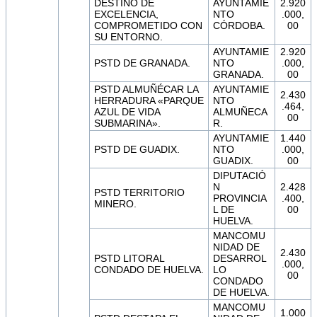
DESTINO DE
AYUNTAMIE
2.920
EXCELENCIA,
NTO
.000,
COMPROMETIDO CON
CÓRDOBA.
00
SU ENTORNO.
AYUNTAMIE
2.920
PSTD DE GRANADA.
NTO
.000,
GRANADA.
00
PSTD ALMUÑÉCAR LA
AYUNTAMIE
2.430
HERRADURA «PARQUE
NTO
.464,
AZUL DE VIDA
ALMUÑECA
00
SUBMARINA».
R.
AYUNTAMIE
1.440
PSTD DE GUADIX.
NTO
.000,
GUADIX.
00
DIPUTACIÓ
N
2.428
PSTD TERRITORIO
PROVINCIA
.400,
MINERO.
L DE
00
HUELVA.
MANCOMU
NIDAD DE
2.430
PSTD LITORAL
DESARROL
.000,
CONDADO DE HUELVA.
LO
00
CONDADO
DE HUELVA.
MANCOMU
1.000