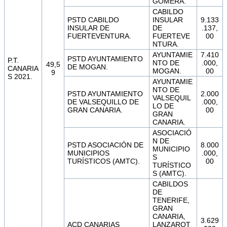
GOMERA.
CABILDO
PSTD CABILDO
INSULAR
9.133
INSULAR DE
DE
.137,
FUERTEVENTURA.
FUERTEVE
00
NTURA.
AYUNTAMIE
7.410
PSTD AYUNTAMIENTO
P.T.
NTO DE
.000,
49,5
DE MOGAN.
CANARIA
MOGAN.
00
9
S 2021.
AYUNTAMIE
NTO DE
PSTD AYUNTAMIENTO
2.000
VALSEQUIL
DE VALSEQUILLO DE
.000,
LO DE
GRAN CANARIA.
00
GRAN
CANARIA.
ASOCIACIÓ
N DE
PSTD ASOCIACIÓN DE
8.000
MUNICIPIO
MUNICIPIOS
.000,
S
TURÍSTICOS (AMTC).
00
TURÍSTICO
S (AMTC).
CABILDOS
DE
TENERIFE,
GRAN
CANARIA,
3.629
ACD CANARIAS
LANZAROT