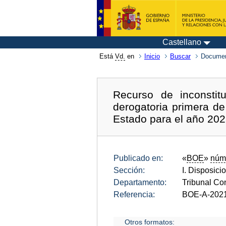
Castellano
Está
Vd.
en
Inicio
Buscar
Documen
Recurso de inconstitu
derogatoria primera d
Estado para el año 202
Publicado en:
«
BOE
»
núm
Sección:
I. Disposici
Departamento:
Tribunal Con
Referencia:
BOE-A-202
Otros formatos: