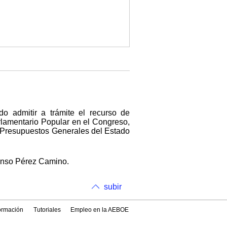
do admitir a trámite el recurso de
lamentario Popular en el Congreso,
de Presupuestos Generales del Estado
lfonso Pérez Camino.
subir
formación
Tutoriales
Empleo en la AEBOE