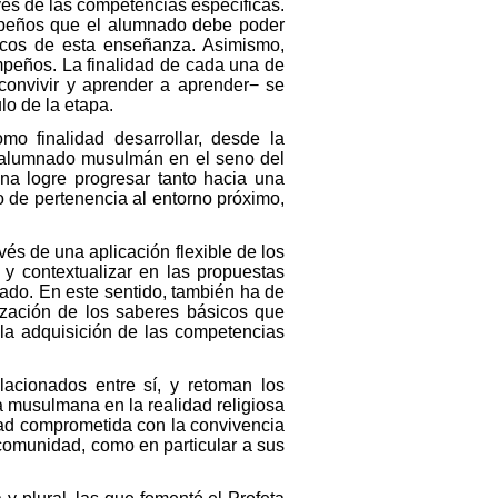
vés de las competencias específicas.
empeños que el alumnado debe poder
sicos de esta enseñanza. Asimismo,
peños. La finalidad de cada una de
convivir y aprender a aprender− se
lo de la etapa.
mo finalidad desarrollar, desde la
el alumnado musulmán en el seno del
na logre progresar tanto hacia una
o de pertenencia al entorno próximo,
és de una aplicación flexible de los
 y contextualizar en las propuestas
nado. En este sentido, también ha de
lización de los saberes básicos que
 la adquisición de las competencias
lacionados entre sí, y retoman los
a musulmana en la realidad religiosa
dad comprometida con la convivencia
la comunidad, como en particular a sus