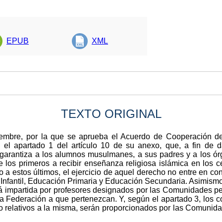
EPUB
XML
TEXTO ORIGINAL
embre, por la que se aprueba el Acuerdo de Cooperación d
 el apartado 1 del artículo 10 de su anexo, que, a fin de da
se garantiza a los alumnos musulmanes, a sus padres y a los ó
 de los primeros a recibir enseñanza religiosa islámica en los 
a estos últimos, el ejercicio de aquel derecho no entre en cont
 Infantil, Educación Primaria y Educación Secundaria. Asimismo
rá impartida por profesores designados por las Comunidades pe
a Federación a que pertenezcan. Y, según el apartado 3, los c
xto relativos a la misma, serán proporcionados por las Comunid