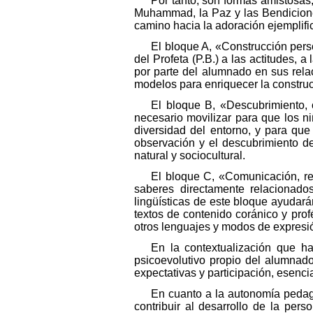
Por tanto, son formas amistosas, 
Muhammad, la Paz y las Bendiciones
camino hacia la adoración ejemplifi
El bloque A, «Construcción person
del Profeta (P.B.) a las actitudes, 
por parte del alumnado en sus rela
modelos para enriquecer la construc
El bloque B, «Descubrimiento, 
necesario movilizar para que los n
diversidad del entorno, y para que 
observación y el descubrimiento de
natural y sociocultural.
El bloque C, «Comunicación, rep
saberes directamente relacionados
lingüísticas de este bloque ayudar
textos de contenido coránico y profé
otros lenguajes y modos de expresió
En la contextualización que h
psicoevolutivo propio del alumnado
expectativas y participación, esenci
En cuanto a la autonomía pedagó
contribuir al desarrollo de la perso