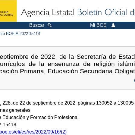
Buscar
Mi BOE
to BOE-A-2022-15418
eptiembre de 2022, de la Secretaría de Estad
urrículos de la enseñanza de religión islám
cación Primaria, Educación Secundaria Obligato
.
228, de 22 de septiembre de 2022, páginas 130052 a 130095
ones generales
de Educación y Formación Profesional
2-15418
boe.es/eli/es/res/2022/09/16/(2)