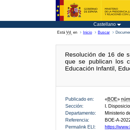
Castellano
Está
Vd.
en
Inicio
Buscar
Documen
Resolución de 16 de s
que se publican los c
Educación Infantil, Edu
Publicado en:
«
BOE
»
núm
Sección:
I. Disposici
Departamento:
Ministerio 
Referencia:
BOE-A-202
Permalink ELI:
https://www.