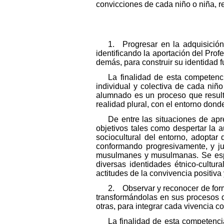
convicciones de cada niño o niña, r
1. Progresar en la adquisición 
identificando la aportación del Prof
demás, para construir su identidad 
La finalidad de esta competenci
individual y colectiva de cada ni
alumnado es un proceso que resulta 
realidad plural, con el entorno don
De entre las situaciones de apr
objetivos tales como despertar la 
sociocultural del entorno, adoptar
conformando progresivamente, y ju
musulmanes y musulmanas. Se esper
diversas identidades étnico-cultu
actitudes de la convivencia positiva 
2. Observar y reconocer de form
transformándolas en sus procesos d
otras, para integrar cada vivencia c
La finalidad de esta competenci