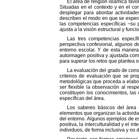
El área de religión islámica fav
Situadas en el contexto y en el c
desplegar para abordar actividade
describen el modo en que se esper
las competencias específicas −su 
ajusta a la visión estructural y fun
Las tres competencias específi
perspectiva confesional, algunos d
entorno escolar. Y de esta manera
autoimagen positiva y ajustada como
para superar los retos que plantea s
La evaluación del grado de conse
criterios de evaluación que se pro
metodológicas que proceda a elabora
ser flexible la observación al res
constituyen los conocimientos, las
específicas del área.
Los saberes básicos del área d
elementos que organizan la activida
del entorno. Algunos ejemplos de e
positiva, la interculturalidad y el i
individuos, de forma inclusiva y no d