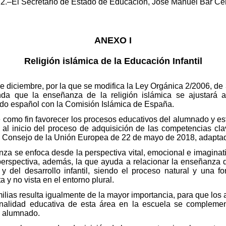
22.–El Secretario de Estado de Educación, José Manuel Bar C
ANEXO I
Religión islámica de la Educación Infantil
e diciembre, por la que se modifica la Ley Orgánica 2/2006, d
nda que la enseñanza de la religión islámica se ajustará 
do español con la Comisión Islámica de España.
ne como fin favorecer los procesos educativos del alumnado y es
 y al inicio del proceso de adquisición de las competencias cl
 Consejo de la Unión Europea de 22 de mayo de 2018, adaptada
nza se enfoca desde la perspectiva vital, emocional e imaginat
perspectiva, además, la que ayuda a relacionar la enseñanza de
y del desarrollo infantil, siendo el proceso natural y una fo
a y no vista en el entorno plural.
ilias resulta igualmente de la mayor importancia, para que los 
onalidad educativa de esta área en la escuela se compleme
el alumnado.