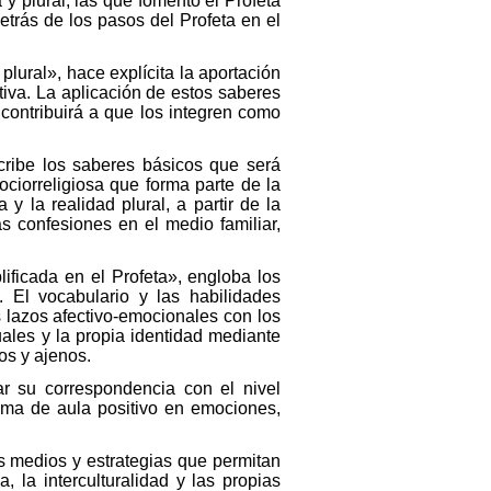
 y plural, las que fomentó el Profeta
trás de los pasos del Profeta en el
plural», hace explícita la aportación
itiva. La aplicación de estos saberes
contribuirá a que los integren como
scribe los saberes básicos que será
ciorreligiosa que forma parte de la
y la realidad plural, a partir de la
s confesiones en el medio familiar,
ificada en el Profeta», engloba los
. El vocabulario y las habilidades
 lazos afectivo-emocionales con los
uales y la propia identidad mediante
os y ajenos.
r su correspondencia con el nivel
lima de aula positivo en emociones,
os medios y estrategias que permitan
a, la interculturalidad y las propias