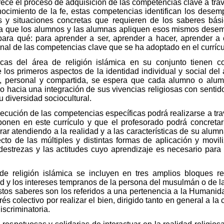
orece el proceso de adquisición de las competencias clave a tra
onocimiento de la fe, estas competencias identifican los des
s y situaciones concretas que requieren de los saberes bá
a que los alumnos y las alumnas apliquen esos mismos desem
para qué: para aprender a ser, aprender a hacer, aprender a 
cional de las competencias clave que se ha adoptado en el currícu
cas del área de religión islámica en su conjunto tienen co
e los primeros aspectos de la identidad individual y social d
, personal y compartida, se espera que cada alumno o alum
 hacia una integración de sus vivencias religiosas con sentid
u diversidad sociocultural.
cución de las competencias específicas podrá realizarse a trav
ponen en este currículo y que el profesorado podrá concretar
r atendiendo a la realidad y a las características de su alum
pecto de las múltiples y distintas formas de aplicación y movi
 destrezas y las actitudes cuyo aprendizaje es necesario para
e religión islámica se incluyen en tres amplios bloques re
d y los intereses tempranos de la persona del musulmán o de l
stos saberes son los referidos a una pertenencia a la Humani
nterés colectivo por realizar el bien, dirigido tanto en general a 
iscriminatoria.