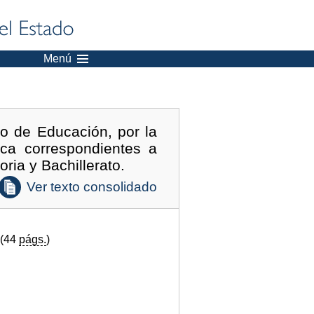
Menú
o de Educación, por la
ica correspondientes a
ria y Bachillerato.
Ver texto consolidado
 (44
págs.
)