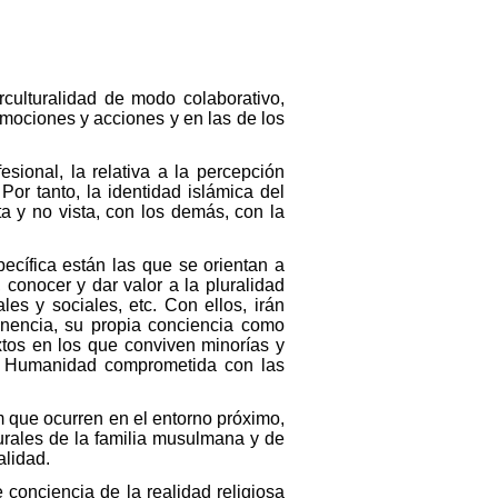
erculturalidad de modo colaborativo,
 emociones y acciones y en las de los
esional, la relativa a la percepción
r tanto, la identidad islámica del
ta y no vista, con los demás, con la
pecífica están las que se orientan a
conocer y dar valor a la pluralidad
es y sociales, etc. Con ellos, irán
enencia, su propia conciencia como
tos en los que conviven minorías y
 la Humanidad comprometida con las
m que ocurren en el entorno próximo,
urales de la familia musulmana y de
alidad.
 conciencia de la realidad religiosa