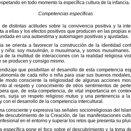
espetando en todo momento la específica cultura de la infancia.
Competencias específicas
de distintas actitudes sobre la convivencia positiva y la int
eta a ellas y los efectos positivos que producen en las propias
fundada en una autoestima y autoimagen positivas y ajustadas.
a se orienta a favorecer la construcción de la identidad conf
ño y niña: soy musulmán, o musulmana, y somos musulmanes. Po
de la multitud de interacciones con la realidad religiosa vis
de se producen y consigo mismo.
endizaje que posibilitan el desarrollo de esta competencia es
autonomía de cada niño o niña para usar sus buenos modales, 
 de modo consciente la religiosidad de algunas acciones moral
nto al respeto y conocimiento de otros sentimientos de pert
a que, de esta competencia, de vital importancia en contex
rales, surja un respeto religioso mutuo y una pertenencia a
y con el desarrollo de la competencia intercultural.
a consciente y expresiva las señales sociorreligiosas del Isla
e descubrimiento de la Creación, de las manifestaciones cult
onfesional en el entorno y superar los retos que presenta su plur
a específica pone el foco sobre el descubrimiento y la toma de