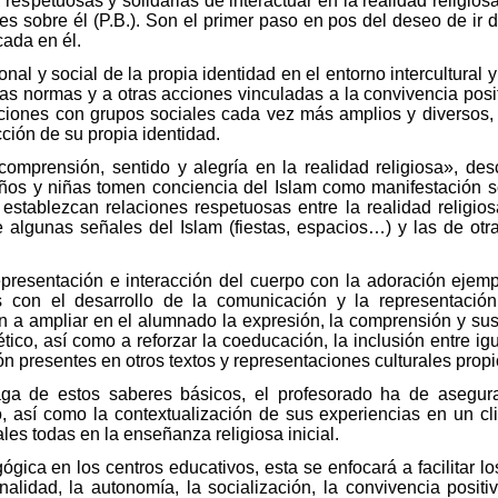
respetuosas y solidarias de interactuar en la realidad religiosa
 sobre él (P.B.). Son el primer paso en pos del deseo de ir de
cada en él.
al y social de la propia identidad en el entorno intercultural y 
a las normas y a otras acciones vinculadas a la convivencia pos
ciones con grupos sociales cada vez más amplios y diversos, 
ción de su propia identidad.
comprensión, sentido y alegría en la realidad religiosa», de
iños y niñas tomen conciencia del Islam como manifestación so
establezcan relaciones respetuosas entre la realidad religiosa 
 algunas señales del Islam (fiestas, espacios…) y las de otra
resentación e interacción del cuerpo con la adoración ejempl
 con el desarrollo de la comunicación y la representación
án a ampliar en el alumnado la expresión, la comprensión y sus
tico, así como a reforzar la coeducación, la inclusión entre ig
n presentes en otros textos y representaciones culturales propi
aga de estos saberes básicos, el profesorado ha de asegura
, así como la contextualización de sus experiencias en un c
ales todas en la enseñanza religiosa inicial.
gica en los centros educativos, esta se enfocará a facilitar l
nalidad, la autonomía, la socialización, la convivencia positiv