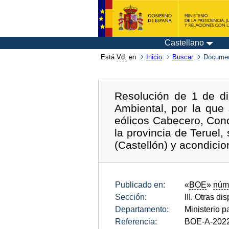
Castellano
Está
Vd.
en
Inicio
Buscar
Documen
Resolución de 1 de di
Ambiental, por la que
eólicos Cabecero, Conc
la provincia de Teruel
(Castellón) y acondici
Publicado en:
«
BOE
»
núm
Sección:
III. Otras di
Departamento:
Ministerio p
Referencia:
BOE-A-202