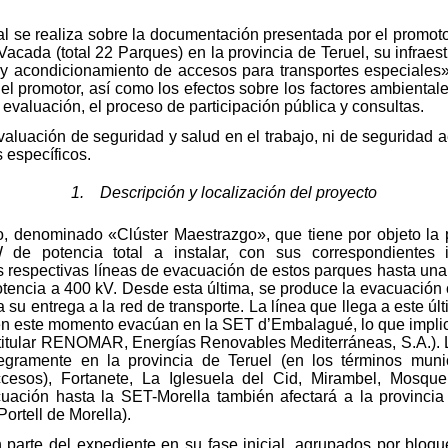
l se realiza sobre la documentación presentada por el promoto
Vacada (total 22 Parques) en la provincia de Teruel, su infrae
 y acondicionamiento de accesos para transportes especiales
l promotor, así como los efectos sobre los factores ambientale
evaluación, el proceso de participación pública y consultas.
aluación de seguridad y salud en el trabajo, ni de seguridad a
 específicos.
1. Descripción y localización del proyecto
to, denominado «Clúster Maestrazgo», que tiene por objeto la
e potencia total a instalar, con sus correspondientes in
s respectivas líneas de evacuación de estos parques hasta un
otencia a 400 kV. Desde esta última, se produce la evacuación 
su entrega a la red de transporte. La línea que llega a este ú
n este momento evacúan en la SET d’Embalagué, lo que implic
 titular RENOMAR, Energías Renovables Mediterráneas, S.A.). 
tegramente en la provincia de Teruel (en los términos mun
cesos), Fortanete, La Iglesuela del Cid, Mirambel, Mosque
cuación hasta la SET-Morella también afectará a la provinci
ortell de Morella).
parte del expediente en su fase inicial, agrupados por bloqu