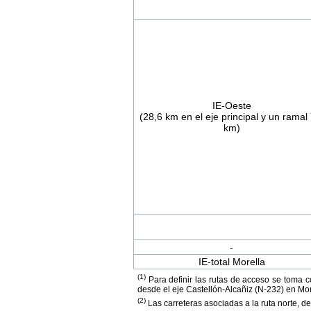
IE-Oeste
(28,6 km en el eje principal y un ramal 
km)
-
IE-total Morella
(1)
Para definir las rutas de acceso se toma c
desde el eje Castellón-Alcañiz (N-232) en More
(2)
Las carreteras asociadas a la ruta norte, d