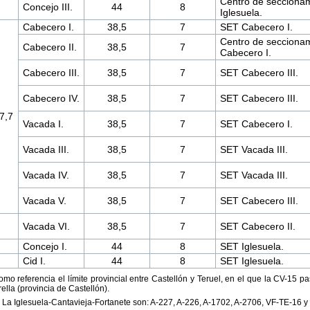
Centro de seccionam
Concejo III.
44
8
Iglesuela.
Cabecero I.
38,5
7
SET Cabecero I.
Centro de seccionam
Cabecero II.
38,5
7
Cabecero I.
Cabecero III.
38,5
7
SET Cabecero III.
Cabecero IV.
38,5
7
SET Cabecero III.
7,7
Vacada I.
38,5
7
SET Cabecero I.
Vacada III.
38,5
7
SET Vacada III.
Vacada IV.
38,5
7
SET Vacada III.
Vacada V.
38,5
7
SET Cabecero III.
Vacada VI.
38,5
7
SET Cabecero II.
Concejo I.
44
8
SET Iglesuela.
Cid I.
44
8
SET Iglesuela.
omo referencia el límite provincial entre Castellón y Teruel, en el que la CV-15 
lla (provincia de Castellón).
e La Iglesuela-Cantavieja-Fortanete son: A-227, A-226, A-1702, A-2706, VF-TE-16 y