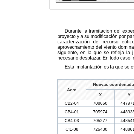
Durante la tramitación del exped
proyecto y a su modificación por p
caracterización del recurso eóli
aprovechamiento del viento dominan
siguiente, en la que se refleja l
necesario desplazar. En todo caso, 
Esta implantación es la que se 
Nuevas coordenada
Aero
X
Y
CB2-04
708650
44797
CB4-01
705974
44833
CB4-03
705277
44854
CI1-08
725430
44886