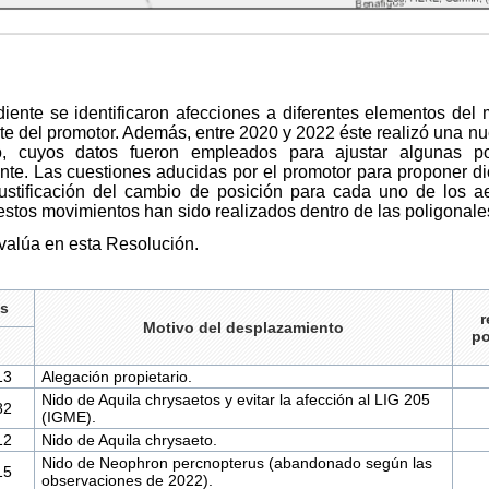
iente se identificaron afecciones a diferentes elementos del m
arte del promotor. Además, entre 2020 y 2022 éste realizó una 
co, cuyos datos fueron empleados para ajustar algunas po
te. Las cuestiones aducidas por el promotor para proponer di
a justificación del cambio de posición para cada uno de los 
estos movimientos han sido realizados dentro de las poligonale
evalúa en esta Resolución.
s
r
Motivo del desplazamiento
po
13
Alegación propietario.
Nido de Aquila chrysaetos y evitar la afección al LIG 205
82
(IGME).
12
Nido de Aquila chrysaeto.
Nido de Neophron percnopterus (abandonado según las
15
observaciones de 2022).