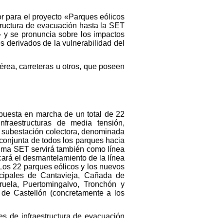
r para el proyecto «Parques eólicos
structura de evacuación hasta la SET
» y se pronuncia sobre los impactos
s derivados de la vulnerabilidad del
érea, carreteras u otros, que poseen
 puesta en marcha de un total de 22
fraestructuras de media tensión,
a subestación colectora, denominada
conjunta de todos los parques hacia
ltima SET servirá también como línea
ará el desmantelamiento de la línea
Los 22 parques eólicos y los nuevos
icipales de Cantavieja, Cañada de
ruela, Puertomingalvo, Tronchón y
a de Castellón (concretamente a los
es de infraestructura de evacuación