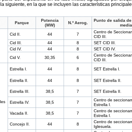
bla siguiente, en la que se incluyen las características principa
Potencia
Punto de salida d
Parque
N.º Aerog.
(MW)
media
Centro de Seccionam
Cid II.
44
7
CID III.
Cid III.
44
8
SET CID III.
Cid IV.
44
8
SET CID IV.
Centro de Seccionam
Cid V.
30,35
6
CID III.
Estrella I.
44
8
SET Estrella I.
Estrella II.
44
8
SET Estrella II.
Estrella III.
38,5
7
SET Estrella II.
Centro de seccionam
les
Estrella IV.
38,5
7
Estrella I.
Centro de seccionam
Vacada II.
38,5
7
Estrella I.
Centro de seccionam
Concejo II.
44
8
Iglesuela.