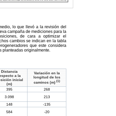
edio, lo que llevó a la revisión del
nueva campaña de mediciones para la
siciones, de cara a optimizar el
chos cambios se indican en la tabla
aerogeneradores que este considera
s planteadas originalmente.
Distancia
Variación en la
especto a la
longitud de los
sición inicial
(1)
caminos (m)
(m)
395
268
3.098
213
148
-135
584
-20