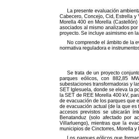
La presente evaluación ambienta
Cabecero, Concejo, Cid, Estrella y 
Morella 400 en Morella (Castellón)
asociados al mismo analizados por e
proyecto. Se incluye asimismo en la 
No comprende el ámbito de la ev
normativa reguladora e instrumentos
Se trata de un proyecto conjun
parques eólicos, con 882,85 MW d
subestaciones transformadoras y la
SET Iglesuela, donde se eleva la p
la SET de REE Morella 400 kV, para 
de evacuación de los parques que e
de evacuación actual (de la que es
accesos previstos se ubicarán ín
Benatanduz (solo afectado por ac
Villarluengo), mientras que la eva
municipios de Cinctorres, Morella y P
Los parques eólicos que forman 