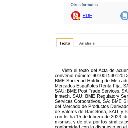
Otros formatos:
PDF
Texto
Análisis
Visto el texto del Acta de acu
convenio número 90100153012013), 
BME Sociedad Holding de Mercados
Mercados Españoles Renta Fija, SA
SAU; BME Post Trade Services, SA;
Inntech, SAU; BME Regulatory Ser
Services Corporativos, SA; BME S
del Mercado de Productos Derivado
de Valores de Barcelona, SAU, y B
con fecha 15 de febrero de 2023, de
mismas, y de otra por los sindicat
conformidad con lo dispuesto en el 