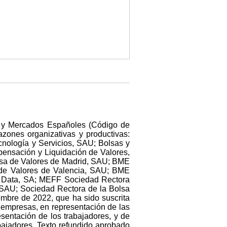
as y Mercados Españoles (Código de
zones organizativas y productivas:
ología y Servicios, SAU; Bolsas y
ensación y Liquidación de Valores,
lsa de Valores de Madrid, SAU; BME
 de Valores de Valencia, SAU; BME
t Data, SA; MEFF Sociedad Rectora
 SAU; Sociedad Rectora de la Bolsa
mbre de 2022, que ha sido suscrita
s empresas, en representación de las
sentación de los trabajadores, y de
abajadores, Texto refundido aprobado