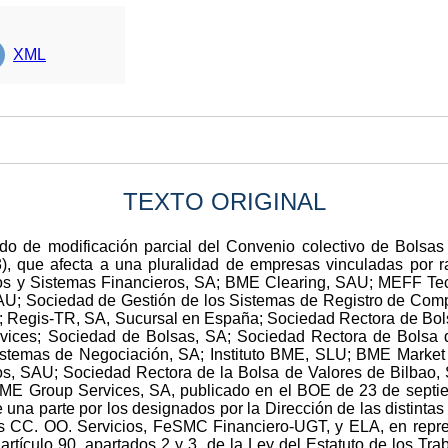
XML
TEXTO ORIGINAL
erdo de modificación parcial del Convenio colectivo de Bols
que afecta a una pluralidad de empresas vinculadas por ra
 y Sistemas Financieros, SA; BME Clearing, SAU; MEFF Tecn
U; Sociedad de Gestión de los Sistemas de Registro de Comp
 Regis-TR, SA, Sucursal en España; Sociedad Rectora de Bo
vices; Sociedad de Bolsas, SA; Sociedad Rectora de Bolsa
istemas de Negociación, SA; Instituto BME, SLU; BME Marke
s, SAU; Sociedad Rectora de la Bolsa de Valores de Bilbao,
ME Group Services, SA, publicado en el BOE de 23 de septie
 una parte por los designados por la Dirección de las distinta
os CC. OO. Servicios, FeSMC Financiero-UGT, y ELA, en repre
artículo 90, apartados 2 y 3, de la Ley del Estatuto de los Tr