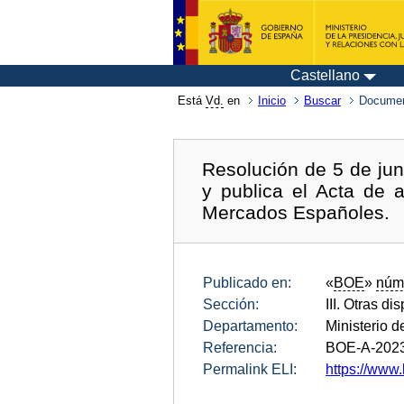
Castellano
Está
Vd.
en
Inicio
Buscar
Documen
Resolución de 5 de jun
y publica el Acta de 
Mercados Españoles.
Publicado en:
«
BOE
»
núm
Sección:
III. Otras di
Departamento:
Ministerio 
Referencia:
BOE-A-202
Permalink ELI:
https://www.