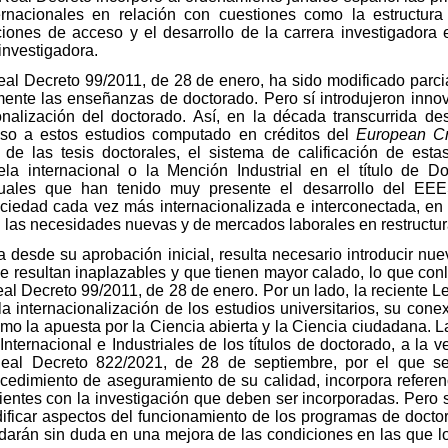
ernacionales en relación con cuestiones como la estructura
ciones de acceso y el desarrollo de la carrera investigadora e
 investigadora.
eal Decreto 99/2011, de 28 de enero, ha sido modificado parc
mente las enseñanzas de doctorado. Pero sí introdujeron inno
onalización del doctorado. Así, en la década transcurrida d
so a estos estudios computado en créditos del
European Cr
 de las tesis doctorales, el sistema de calificación de esta
tela internacional o la Mención Industrial en el título de 
ntuales que han tenido muy presente el desarrollo del EE
edad cada vez más internacionalizada e interconectada, en la
 las necesidades nuevas y de mercados laborales en restructur
desde su aprobación inicial, resulta necesario introducir nue
 resultan inaplazables y que tienen mayor calado, lo que con
eal Decreto 99/2011, de 28 de enero. Por un lado, la reciente 
 la internacionalización de los estudios universitarios, su con
como la apuesta por la Ciencia abierta y la Ciencia ciudadana. 
ternacional e Industriales de los títulos de doctorado, a la v
 Real Decreto 822/2021, de 28 de septiembre, por el que se
cedimiento de aseguramiento de su calidad, incorpora referenci
ientes con la investigación que deben ser incorporadas. Pero s
ificar aspectos del funcionamiento de los programas de doctor
arán sin duda en una mejora de las condiciones en las que lo