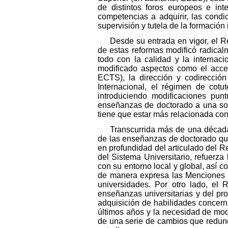
de distintos foros europeos e int
competencias a adquirir, las condi
supervisión y tutela de la formación
Desde su entrada en vigor, el R
de estas reformas modificó radical
todo con la calidad y la internaci
modificado aspectos como el acce
ECTS), la dirección y codirección
Internacional, el régimen de cotu
introduciendo modificaciones pu
enseñanzas de doctorado a una soci
tiene que estar más relacionada con
Transcurrida más de una década 
de las enseñanzas de doctorado que
en profundidad del articulado del R
del Sistema Universitario, refuerza
con su entorno local y global, así 
de manera expresa las Menciones In
universidades. Por otro lado, el
enseñanzas universitarias y del pro
adquisición de habilidades concern
últimos años y la necesidad de mod
de una serie de cambios que redund