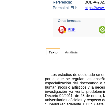
Referencia:
BOE-A-202
Permalink ELI:
https://www.
Otros formatos:
PDF
Texto
Análisis
Los estudios de doctorado se e
por el que se regulan las enseña
especialización del doctorando o 
humanísticos o artísticos y la nece
investigación ya venía predeterm
Decreto 99/2011, de 28 de enero, 
universitarias oficiales y respect
Superior (en adelante, EEES), este