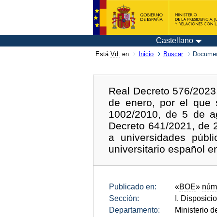
Castellano
Está
Vd.
en
Inicio
Buscar
Documen
Real Decreto 576/2023,
de enero, por el que 
1002/2010, de 5 de ago
Decreto 641/2021, de 2
a universidades públi
universitario español e
Publicado en:
«
BOE
»
núm
Sección:
I. Disposici
Departamento:
Ministerio 