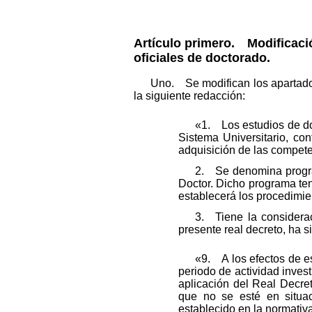
Artículo primero.
Modificación
oficiales de doctorado.
Uno. Se modifican los apartados
la siguiente redacción:
«1. Los estudios de doc
Sistema Universitario, con
adquisición de las competen
2. Se denomina program
Doctor. Dicho programa tend
establecerá los procedimien
3. Tiene la considerac
presente real decreto, ha 
«9. A los efectos de es
periodo de actividad inves
aplicación del Real Decret
que no se esté en situac
establecido en la normativa