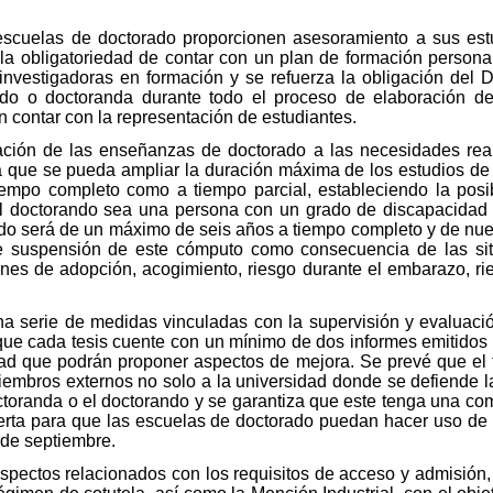
escuelas de doctorado proporcionen asesoramiento a sus estu
a obligatoriedad de contar con un plan de formación persona
nvestigadoras en formación y se refuerza la obligación del Di
do o doctoranda durante todo el proceso de elaboración de
 contar con la representación de estudiantes.
ación de las enseñanzas de doctorado a las necesidades reale
 que se pueda ampliar la duración máxima de los estudios de 
iempo completo como a tiempo parcial, estableciendo la posi
 doctorando sea una persona con un grado de discapacidad igu
ado será de un máximo de seis años a tiempo completo y de nue
de suspensión de este cómputo como consecuencia de las sit
nes de adopción, acogimiento, riesgo durante el embarazo, rie
una serie de medidas vinculadas con la supervisión y evaluaci
 que cada tesis cuente con un mínimo de dos informes emitidos
dad que podrán proponer aspectos de mejora. Se prevé que el t
embros externos no solo a la universidad donde se defiende la
ctoranda o el doctorando y se garantiza que este tenga una co
rta para que las escuelas de doctorado puedan hacer uso de la
 de septiembre.
spectos relacionados con los requisitos de acceso y admisión, l