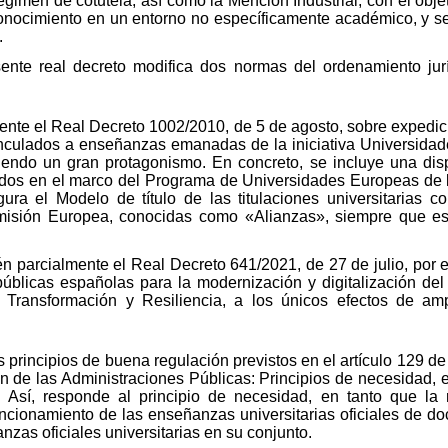
égimen de cotutela, así como la Mención Industrial, con el obje
conocimiento en un entorno no específicamente académico, y se
.
esente real decreto modifica dos normas del ordenamiento jur
ente el Real Decreto 1002/2010, de 5 de agosto, sobre expedición
 vinculados a enseñanzas emanadas de la iniciativa Universida
endo un gran protagonismo. En concreto, se incluye una disp
btenidos en el marco del Programa de Universidades Europeas de
ra el Modelo de título de las titulaciones universitarias 
isión Europea, conocidas como «Alianzas», siempre que est
én parcialmente el Real Decreto 641/2021, de 27 de julio, por e
blicas españolas para la modernización y digitalización del 
Transformación y Resiliencia, a los únicos efectos de amp
s principios de buena regulación previstos en el artículo 129 de
 de las Administraciones Públicas: Principios de necesidad, ef
ia. Así, responde al principio de necesidad, en tanto que l
uncionamiento de las enseñanzas universitarias oficiales de do
zas oficiales universitarias en su conjunto.