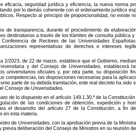
de eficacia, seguridad jurídica y eficiencia, la nueva norma 
ultando por lo demás coherente con el ordenamiento jurídico es
úblicos. Respecto al principio de proporcionalidad, no existe n
pio de transparencia, durante el procedimiento de elaboració
les destinatarios a través de los trámites de consulta pública 
la Conferencia de Rectores de las Universidades Españolas
ganizaciones representativas de derechos e intereses legíti
ica 2/2023, de 22 de marzo, establece que el Gobierno, mediant
niversitaria y del Consejo de Universidades, establecerá las
s universitarios oficiales y, por otra parte, su disposición fi
us competencias, las disposiciones necesarias para la aplicació
Como parte de su debida tramitación, este real decreto ha sido 
 del Consejo de Universidades.
paro de lo dispuesto en el artículo 149.1.30.ª de la Constitució
gulación de las condiciones de obtención, expedición y ho
a el desarrollo del artículo 27 de la Constitución, a fin d
s en esta materia.
nistro de Universidades, con la aprobación previa de la Minist
 previa deliberación del Consejo de Ministros en su reunión del