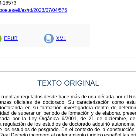
3-16573
boe.es/eli/es/rd/2023/07/04/576
EPUB
XML
TEXTO ORIGINAL
ncuentran regulados desde hace más de una década por el Rea
nzas oficiales de doctorado. Su caracterización como estu
doctoranda en su formación investigadora dentro de determina
sidad de superar un período de formación y de elaborar, presen
inada por la Ley Orgánica 6/2001, de 21 de diciembre, de
la regulación de los estudios de doctorado adquirió autonomí
o de los estudios de posgrado. En el contexto de la construcci
 Real Decreto incorporó al ordenamiento jurídico español las p