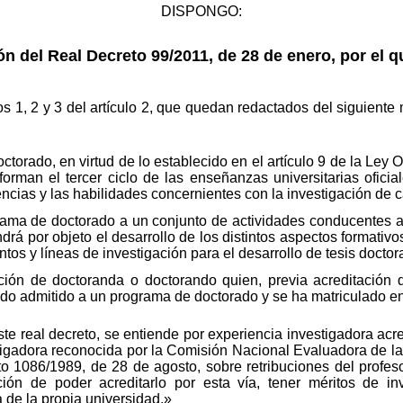
DISPONGO:
 del Real Decreto 99/2011, de 28 de enero, por el q
 1, 2 y 3 del artículo 2, que quedan redactados del siguiente
torado, en virtud de lo establecido en el artículo 9 de la Ley 
forman el tercer ciclo de las enseñanzas universitarias ofici
cias y las habilidades concernientes con la investigación de ca
a de doctorado a un conjunto de actividades conducentes a l
rá por objeto el desarrollo de los distintos aspectos formativo
tos y líneas de investigación para el desarrollo de tesis doctor
ión de doctoranda o doctorando quien, previa acreditación d
sido admitido a un programa de doctorado y se ha matriculado e
te real decreto, se entiende por experiencia investigadora acr
tigadora reconocida por la Comisión Nacional Evaluadora de la
o 1086/1989, de 28 de agosto, sobre retribuciones del profeso
ión de poder acreditarlo por esta vía, tener méritos de in
 de la propia universidad.»