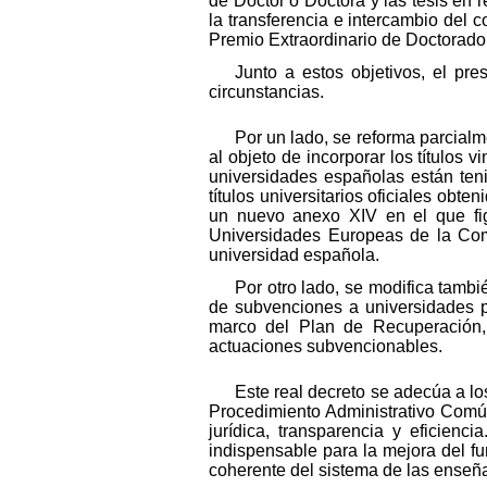
de Doctor o Doctora y las tesis en r
la transferencia e intercambio del 
Premio Extraordinario de Doctorado
Junto a estos objetivos, el pr
circunstancias.
Por un lado, se reforma parcialm
al objeto de incorporar los títulos
universidades españolas están teni
títulos universitarios oficiales o
un nuevo anexo XIV en el que figu
Universidades Europeas de la Com
universidad española.
Por otro lado, se modifica tambi
de subvenciones a universidades pú
marco del Plan de Recuperación, 
actuaciones subvencionables.
Este real decreto se adecúa a lo
Procedimiento Administrativo Común
jurídica, transparencia y eficienc
indispensable para la mejora del f
coherente del sistema de las enseñan