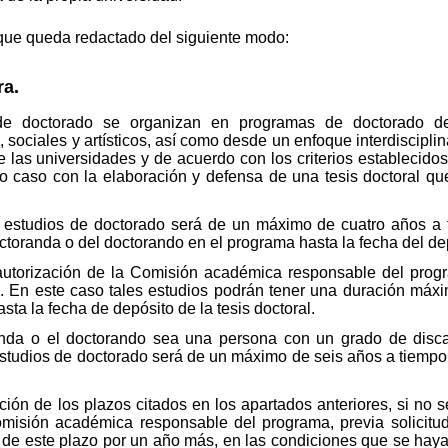
 que queda redactado del siguiente modo:
ra.
 doctorado se organizan en programas de doctorado de l
 sociales y artísticos, así como desde un enfoque interdiscipli
e las universidades y de acuerdo con los criterios establecidos
do caso con la elaboración y defensa de una tesis doctoral qu
 estudios de doctorado será de un máximo de cuatro años a 
ctoranda o del doctorando en el programa hasta la fecha del depó
autorización de la Comisión académica responsable del progr
l. En este caso tales estudios podrán tener una duración máx
sta la fecha de depósito de la tesis doctoral.
da o el doctorando sea una persona con un grado de discap
 estudios de doctorado será de un máximo de seis años a tiemp
ción de los plazos citados en los apartados anteriores, si no s
Comisión académica responsable del programa, previa solicitu
a de este plazo por un año más, en las condiciones que se hay