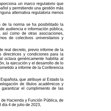
proporciona un marco regulatorio que
pañol y permitiendo una gestión más
inguna alternativa regulatoria menos
n de la norma se ha posibilitado la
y de audiencia e información pública,
, así como de otras asociaciones,
mos de colectivos universitarios y
e real decreto, previo informe de la
 directrices y condiciones para la
nal octava genéricamente habilita al
n, la ejecución y el desarrollo de lo
sometido a informe de la Conferencia
n Española, que atribuye al Estado la
mologación de títulos académicos y
e garantizar el cumplimiento de las
ra de Hacienda y Función Pública, de
 día 4 de julio de 2023,