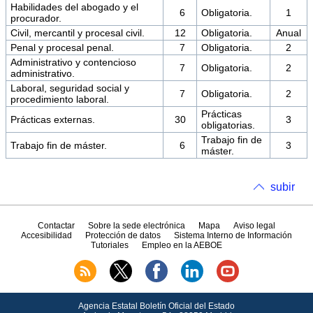
Habilidades del abogado y el
6
Obligatoria.
1
procurador.
Civil, mercantil y procesal civil.
12
Obligatoria.
Anual
Penal y procesal penal.
7
Obligatoria.
2
Administrativo y contencioso
7
Obligatoria.
2
administrativo.
Laboral, seguridad social y
7
Obligatoria.
2
procedimiento laboral.
Prácticas
Prácticas externas.
30
3
obligatorias.
Trabajo fin de
Trabajo fin de máster.
6
3
máster.
subir
Contactar
Sobre la sede electrónica
Mapa
Aviso legal
Accesibilidad
Protección de datos
Sistema Interno de Información
Tutoriales
Empleo en la AEBOE
Agencia Estatal Boletín Oficial del Estado