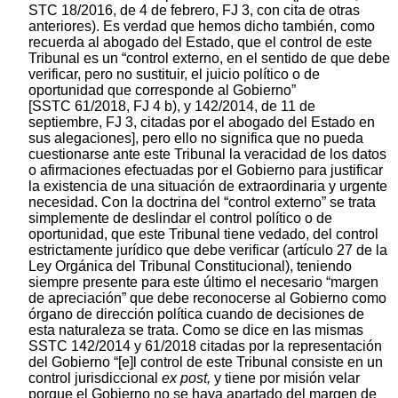
STC 18/2016, de 4 de febrero, FJ 3, con cita de otras
anteriores). Es verdad que hemos dicho también, como
recuerda al abogado del Estado, que el control de este
Tribunal es un “control externo, en el sentido de que debe
verificar, pero no sustituir, el juicio político o de
oportunidad que corresponde al Gobierno”
[SSTC 61/2018, FJ 4 b), y 142/2014, de 11 de
septiembre, FJ 3, citadas por el abogado del Estado en
sus alegaciones], pero ello no significa que no pueda
cuestionarse ante este Tribunal la veracidad de los datos
o afirmaciones efectuadas por el Gobierno para justificar
la existencia de una situación de extraordinaria y urgente
necesidad. Con la doctrina del “control externo” se trata
simplemente de deslindar el control político o de
oportunidad, que este Tribunal tiene vedado, del control
estrictamente jurídico que debe verificar (artículo 27 de la
Ley Orgánica del Tribunal Constitucional), teniendo
siempre presente para este último el necesario “margen
de apreciación” que debe reconocerse al Gobierno como
órgano de dirección política cuando de decisiones de
esta naturaleza se trata. Como se dice en las mismas
SSTC 142/2014 y 61/2018 citadas por la representación
del Gobierno “[e]l control de este Tribunal consiste en un
control jurisdiccional
ex post,
y tiene por misión velar
porque el Gobierno no se haya apartado del margen de