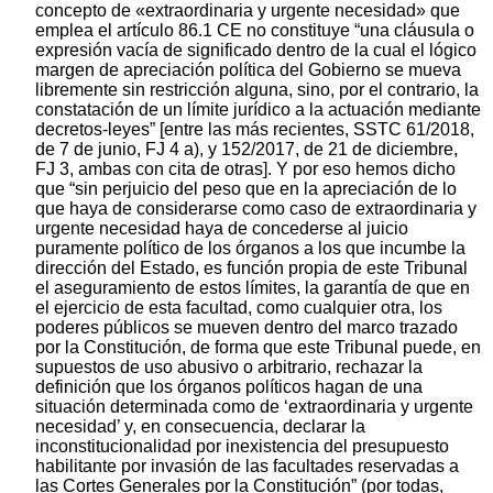
concepto de «extraordinaria y urgente necesidad» que
emplea el artículo 86.1 CE no constituye “una cláusula o
expresión vacía de significado dentro de la cual el lógico
margen de apreciación política del Gobierno se mueva
libremente sin restricción alguna, sino, por el contrario, la
constatación de un límite jurídico a la actuación mediante
decretos-leyes” [entre las más recientes, SSTC 61/2018,
de 7 de junio, FJ 4 a), y 152/2017, de 21 de diciembre,
FJ 3, ambas con cita de otras]. Y por eso hemos dicho
que “sin perjuicio del peso que en la apreciación de lo
que haya de considerarse como caso de extraordinaria y
urgente necesidad haya de concederse al juicio
puramente político de los órganos a los que incumbe la
dirección del Estado, es función propia de este Tribunal
el aseguramiento de estos límites, la garantía de que en
el ejercicio de esta facultad, como cualquier otra, los
poderes públicos se mueven dentro del marco trazado
por la Constitución, de forma que este Tribunal puede, en
supuestos de uso abusivo o arbitrario, rechazar la
definición que los órganos políticos hagan de una
situación determinada como de ‘extraordinaria y urgente
necesidad’ y, en consecuencia, declarar la
inconstitucionalidad por inexistencia del presupuesto
habilitante por invasión de las facultades reservadas a
las Cortes Generales por la Constitución” (por todas,