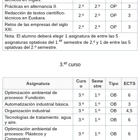
Prácticas en alternancia II.
2.º
2.º
OP
3
Redacción de textos científico-
2.º
2.º
OP
3
técnicos en Euskara.
Retos de las empresas del siglo
2.º
2.º
OP
3
XXI.
Nota: El alumno deberá elegir 1 asignatura de entre las 5
er
asignaturas optativas del 1.
semestre de 2.º y 1 de entre las 5
optativas del 2.º semestre.
er
3.
curso
Curs
Seme
Asignatura
Tipo
ECTS
o
stre
Optimización ambiental de
3.º
1.º
OB
6
procesos: Fundición.
Automatización industrial básica.
3.º
1.º
OB
3
Organización industrial.
3.º
1.º
OB
4,5
Tecnologías de tratamiento: agua
3.º
1.º
OB
6
y aire.
Optimización ambiental de
procesos: Plásticos y
3.º
1.º
OB
6
Compuestos.