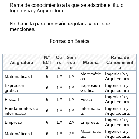
Rama de conocimiento a la que se adscribe el título:
Ingeniería y Arquitectura.
No habilita para profesión regulada y no tiene
menciones.
Formación Básica
N.º
Cu
Sem
Rama de
Asignatura
ECT
rs
estr
Materia
Conocimient
S
o
e
o
Matemátic
Ingeniería y
Matemáticas I.
6
1.º
1.º
as.
Arquitectura.
Expresión
Expresión
Ingeniería y
6
1.º
1.º
gráfica.
Gráfica.
Arquitectura.
Ingeniería y
Física I.
6
1.º
1.º
Física.
Arquitectura.
Fundamentos de
Informátic
Ingeniería y
6
1.º
1.º
informática.
a.
Arquitectura.
Ingeniería y
Empresa.
6
1.º
2.º
Empresa.
Arquitectura.
Matemátic
Ingeniería y
Matemáticas II.
6
1.º
2.º
as.
Arquitectura.