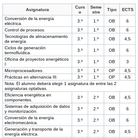
Curs
Seme
Asignatura
Tipo
ECTS
o
stre
Conversión de la energía
3.º
1.º
OB
6
eléctrica.
Control de procesos.
3.º
1.º
OB
6
Tecnologías de almacenamiento
3.º
1.º
OB
4,5
de energía.
Ciclos de generación
3.º
1.º
OB
6
termofluídica.
Oficina de proyectos energéticos
3.º
1.º
OB
3
I.
Microprocesadores.
3.º
1.º
OP
4,5
Prácticas en alternancia III.
3.º
1.º
OP
4,5
Nota: El alumno deberá elegir 1 asignatura de entre las 2
asignaturas optativas.
Eficiencia energética en
3.º
2.º
OB
4,5
componentes.
Sistemas de adquisición de datos
3.º
2.º
OB
6
y monitorización.
Conversión de la energía
3.º
2.º
OB
6
electromecánica.
Generación y transporte de la
3.º
2.º
OB
4,5
energía eléctrica.