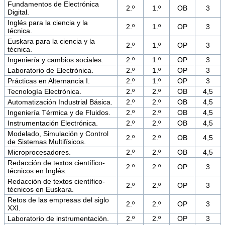
Fundamentos de Electrónica
2.º
1.º
OB
3
Digital.
Inglés para la ciencia y la
2.º
1.º
OP
3
técnica.
Euskara para la ciencia y la
2.º
1.º
OP
3
técnica.
Ingeniería y cambios sociales.
2.º
1.º
OP
3
Laboratorio de Electrónica.
2.º
1.º
OP
3
Prácticas en Alternancia I.
2.º
1.º
OP
3
Tecnología Electrónica.
2.º
2.º
OB
4,5
Automatización Industrial Básica.
2.º
2.º
OB
4,5
Ingeniería Térmica y de Fluidos.
2.º
2.º
OB
4,5
Instrumentación Electrónica.
2.º
2.º
OB
4,5
Modelado, Simulación y Control
2.º
2.º
OB
4,5
de Sistemas Multifísicos.
Microprocesadores.
2.º
2.º
OB
4,5
Redacción de textos científico-
2.º
2.º
OP
3
técnicos en Inglés.
Redacción de textos científico-
2.º
2.º
OP
3
técnicos en Euskara.
Retos de las empresas del siglo
2.º
2.º
OP
3
XXI.
Laboratorio de instrumentación.
2.º
2.º
OP
3