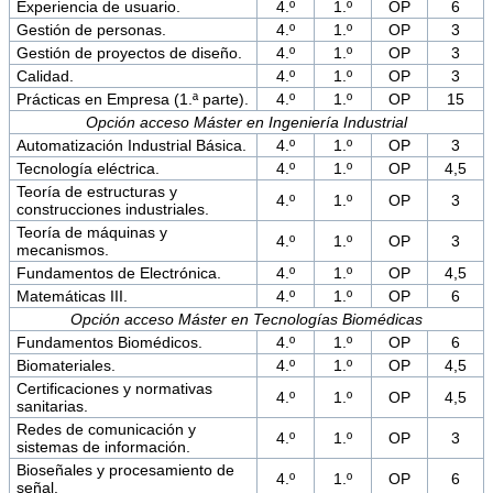
Experiencia de usuario.
4.º
1.º
OP
6
Gestión de personas.
4.º
1.º
OP
3
Gestión de proyectos de diseño.
4.º
1.º
OP
3
Calidad.
4.º
1.º
OP
3
Prácticas en Empresa (1.ª parte).
4.º
1.º
OP
15
Opción acceso Máster en Ingeniería Industrial
Automatización Industrial Básica.
4.º
1.º
OP
3
Tecnología eléctrica.
4.º
1.º
OP
4,5
Teoría de estructuras y
4.º
1.º
OP
3
construcciones industriales.
Teoría de máquinas y
4.º
1.º
OP
3
mecanismos.
Fundamentos de Electrónica.
4.º
1.º
OP
4,5
Matemáticas III.
4.º
1.º
OP
6
Opción acceso Máster en Tecnologías Biomédicas
Fundamentos Biomédicos.
4.º
1.º
OP
6
Biomateriales.
4.º
1.º
OP
4,5
Certificaciones y normativas
4.º
1.º
OP
4,5
sanitarias.
Redes de comunicación y
4.º
1.º
OP
3
sistemas de información.
Bioseñales y procesamiento de
4.º
1.º
OP
6
señal.