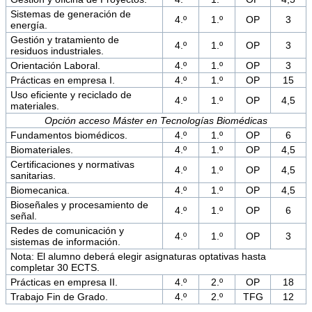
Sistemas de generación de
4.º
1.º
OP
3
energía.
Gestión y tratamiento de
4.º
1.º
OP
3
residuos industriales.
Orientación Laboral.
4.º
1.º
OP
3
Prácticas en empresa I.
4.º
1.º
OP
15
Uso eficiente y reciclado de
4.º
1.º
OP
4,5
materiales.
Opción acceso Máster en Tecnologías Biomédicas
Fundamentos biomédicos.
4.º
1.º
OP
6
Biomateriales.
4.º
1.º
OP
4,5
Certificaciones y normativas
4.º
1.º
OP
4,5
sanitarias.
Biomecanica.
4.º
1.º
OP
4,5
Bioseñales y procesamiento de
4.º
1.º
OP
6
señal.
Redes de comunicación y
4.º
1.º
OP
3
sistemas de información.
Nota: El alumno deberá elegir asignaturas optativas hasta
completar 30 ECTS.
Prácticas en empresa II.
4.º
2.º
OP
18
Trabajo Fin de Grado.
4.º
2.º
TFG
12