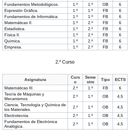
Fundamentos Metodológicos.
1.º
1.º
OB
6
Expresión Gráfica.
1.º
1.º
FB
6
Fundamentos de Informática.
1.º
1.º
FB
6
Matemáticas II.
1.º
2.º
FB
6
Estadística.
1.º
2.º
FB
6
Física II.
1.º
2.º
FB
6
Química.
1.º
2.º
FB
6
Empresa.
1.º
2.º
FB
6
2.º Curso
Curs
Seme
Asignatura
Tipo
ECTS
o
stre
Matemáticas III.
2.º
1.º
FB
6
Teoría de Máquinas y
2.º
1.º
OB
4,5
Mecanismos.
Ciencia, Tecnología y Química de
2.º
1.º
OB
4,5
los Materiales.
Electrotecnia.
2.º
1.º
OB
4,5
Fundamentos de Electrónica
2.º
1.º
OB
4,5
Analógica.