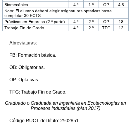
Biomecánica.
4.º
1.º
OP
4,5
Nota: El alumno deberá elegir asignaturas optativas hasta
completar 30 ECTS.
Prácticas en Empresa (2.ª parte).
4.º
2.º
OP
18
Trabajo Fin de Grado.
4.º
2.º
TFG
12
Abreviaturas:
FB: Formación básica.
OB: Obligatorias.
OP: Optativas.
TFG: Trabajo Fin de Grado.
Graduado o Graduada en Ingeniería en Ecotecnologías en
Procesos Industriales (plan 2017)
Código RUCT del título: 2502851.