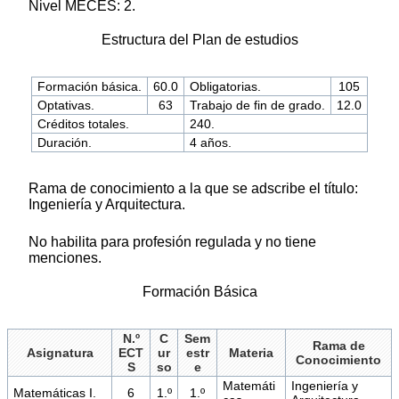
Nivel MECES: 2.
Estructura del Plan de estudios
Formación básica.
60.0
Obligatorias.
105
Optativas.
63
Trabajo de fin de grado.
12.0
Créditos totales.
240.
Duración.
4 años.
Rama de conocimiento a la que se adscribe el título:
Ingeniería y Arquitectura.
No habilita para profesión regulada y no tiene
menciones.
Formación Básica
N.º
C
Sem
Rama de
Asignatura
ECT
ur
estr
Materia
Conocimiento
S
so
e
Matemáti
Ingeniería y
Matemáticas I.
6
1.º
1.º