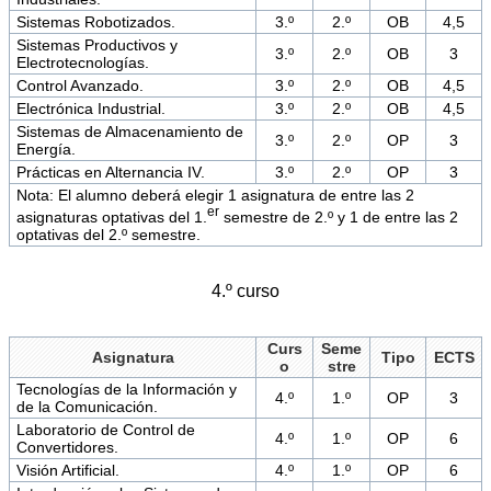
Sistemas Robotizados.
3.º
2.º
OB
4,5
Sistemas Productivos y
3.º
2.º
OB
3
Electrotecnologías.
Control Avanzado.
3.º
2.º
OB
4,5
Electrónica Industrial.
3.º
2.º
OB
4,5
Sistemas de Almacenamiento de
3.º
2.º
OP
3
Energía.
Prácticas en Alternancia IV.
3.º
2.º
OP
3
Nota: El alumno deberá elegir 1 asignatura de entre las 2
er
asignaturas optativas del 1.
semestre de 2.º y 1 de entre las 2
optativas del 2.º semestre.
4.º curso
Curs
Seme
Asignatura
Tipo
ECTS
o
stre
Tecnologías de la Información y
4.º
1.º
OP
3
de la Comunicación.
Laboratorio de Control de
4.º
1.º
OP
6
Convertidores.
Visión Artificial.
4.º
1.º
OP
6