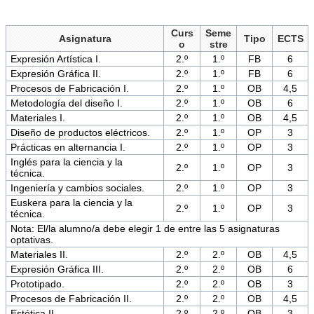
Curs
Seme
Asignatura
Tipo
ECTS
o
stre
Expresión Artística I.
2.º
1.º
FB
6
Expresión Gráfica II.
2.º
1.º
FB
6
Procesos de Fabricación I.
2.º
1.º
OB
4,5
Metodología del diseño I.
2.º
1.º
OB
6
Materiales I.
2.º
1.º
OB
4,5
Diseño de productos eléctricos.
2.º
1.º
OP
3
Prácticas en alternancia I.
2.º
1.º
OP
3
Inglés para la ciencia y la
2.º
1.º
OP
3
técnica.
Ingeniería y cambios sociales.
2.º
1.º
OP
3
Euskera para la ciencia y la
2.º
1.º
OP
3
técnica.
Nota: El/la alumno/a debe elegir 1 de entre las 5 asignaturas
optativas.
Materiales II.
2.º
2.º
OB
4,5
Expresión Gráfica III.
2.º
2.º
OB
6
Prototipado.
2.º
2.º
OB
3
Procesos de Fabricación II.
2.º
2.º
OB
4,5
Estética II.
2.º
2.º
OB
3