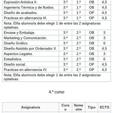
Expresión Artística II.
3.º
1.º
OB
4,5
Ingeniería Térmica y de fluidos.
3.º
1.º
OB
4,5
Diseño de acabados.
3.º
1.º
OP
4,5
Practicas en alternancia III.
3.º
1.º
OP
4,5
Nota: El/la alumno/a debe elegir 1 de entre las 2 asignaturas
optativas.
Envase y Embalaje.
3.º
2.º
OB
3
Marketing y Comunicación.
3.º
2.º
OB
3
Diseño Gráfico.
3.º
2.º
OB
6
Diseño Asistido por Ordenador II.
3.º
2.º
OB
4,5
Aspectos Legales.
3.º
2.º
OB
3
Estadística.
3.º
2.º
OB
6
Diseño social.
3.º
2.º
OP
4,5
Practicas en alternancia IV.
3.º
2.º
OP
4,5
Nota: El/la alumno/a debe elegir 1 de entre las 2 asignaturas
optativas.
4.º curso
Curs
Seme
Asignatura
Tipo
ECTS
o
stre