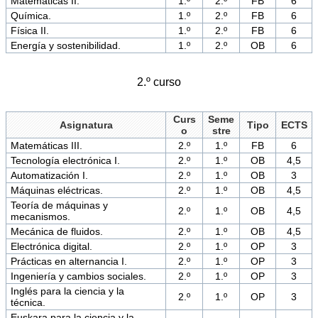
Matemáticas II.
1.º
2.º
FB
6
Química.
1.º
2.º
FB
6
Física II.
1.º
2.º
FB
6
Energía y sostenibilidad.
1.º
2.º
OB
6
2.º curso
Curs
Seme
Asignatura
Tipo
ECTS
o
stre
Matemáticas III.
2.º
1.º
FB
6
Tecnología electrónica I.
2.º
1.º
OB
4,5
Automatización I.
2.º
1.º
OB
3
Máquinas eléctricas.
2.º
1.º
OB
4,5
Teoría de máquinas y
2.º
1.º
OB
4,5
mecanismos.
Mecánica de fluidos.
2.º
1.º
OB
4,5
Electrónica digital.
2.º
1.º
OP
3
Prácticas en alternancia I.
2.º
1.º
OP
3
Ingeniería y cambios sociales.
2.º
1.º
OP
3
Inglés para la ciencia y la
2.º
1.º
OP
3
técnica.
Euskara para la ciencia y la