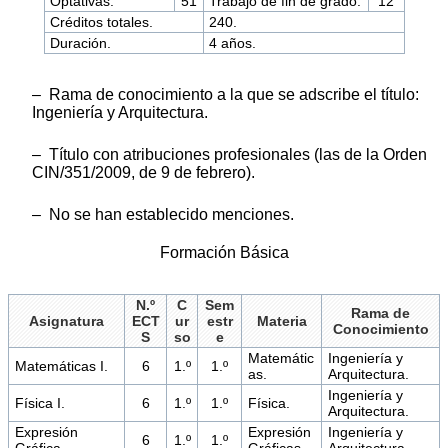
Optativas.
51
Trabajo de fin de grado.
12
Créditos totales.
240.
Duración.
4 años.
– Rama de conocimiento a la que se adscribe el título:
Ingeniería y Arquitectura.
– Título con atribuciones profesionales (las de la Orden
CIN/351/2009, de 9 de febrero).
– No se han establecido menciones.
Formación Básica
N.º
C
Sem
Rama de
Asignatura
ECT
ur
estr
Materia
Conocimiento
S
so
e
Matemátic
Ingeniería y
Matemáticas I.
6
1.º
1.º
as.
Arquitectura.
Ingeniería y
Física I.
6
1.º
1.º
Física.
Arquitectura.
Expresión
Expresión
Ingeniería y
6
1.º
1.º