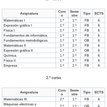
Curs
Seme
Asignatura
Tipo
ECTS
o
stre
Matemáticas I.
1.º
1.º
FB
6
Expresión gráfica I.
1.º
1.º
FB
6
Física I.
1.º
1.º
FB
6
Fundamentos de informática.
1.º
1.º
FB
6
Fundamentos metodológicos.
1.º
1.º
OB
6
Matemáticas II.
1.º
2.º
FB
6
Expresión gráfica II.
1.º
2.º
OB
6
Química.
1.º
2.º
FB
6
Física II.
1.º
2.º
FB
6
Empresa.
1.º
2.º
FB
6
2.º curso
Curs
Seme
Asignatura
Tipo
ECTS
o
stre
Matemáticas III.
2.º
1.º
FB
6
Máquinas eléctricas y
2.º
1.º
OB
6