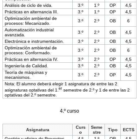
Análisis de ciclo de vida.
3.º
1.º
OP
4,5
Prácticas en alternancia III.
3.º
1.º
OP
4,5
Optimización ambiental de
3.º
2.º
OB
6
procesos: Mecanizado.
Automatización industrial
3.º
2.º
OB
4,5
avanzada.
Electrónica e instrumentación.
3.º
2.º
OB
4,5
Optimización ambiental de
3.º
2.º
OB
6
procesos: Conformado.
Prácticas en alternancia IV.
3.º
2.º
OP
4,5
Ingeniería de Calidad.
3.º
2.º
OB
4,5
Teoría de máquinas y
3.º
2.º
OP
4,5
mecanismos.
Nota: El alumno deberá elegir 1 asignatura de entre las 2
er
asignaturas optativas del 1.
semestre de 2.º y 1 de entre las 2
optativas del 2.º semestre.
4.º curso
Curs
Seme
Asignatura
Tipo
ECTS
o
stre
Gestión y oficina de Proyectos.
4.º
1.º
OP
4,5