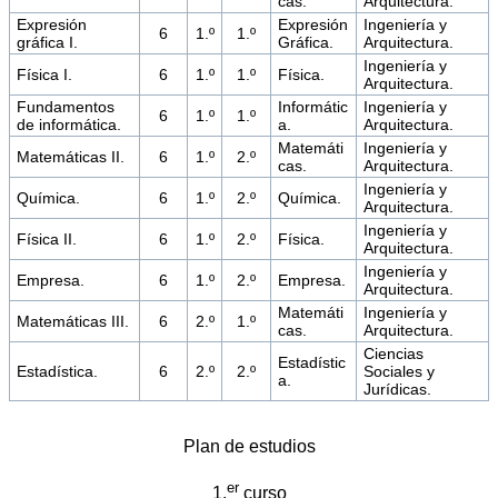
cas.
Arquitectura.
Expresión
Expresión
Ingeniería y
6
1.º
1.º
gráfica I.
Gráfica.
Arquitectura.
Ingeniería y
Física I.
6
1.º
1.º
Física.
Arquitectura.
Fundamentos
Informátic
Ingeniería y
6
1.º
1.º
de informática.
a.
Arquitectura.
Matemáti
Ingeniería y
Matemáticas II.
6
1.º
2.º
cas.
Arquitectura.
Ingeniería y
Química.
6
1.º
2.º
Química.
Arquitectura.
Ingeniería y
Física II.
6
1.º
2.º
Física.
Arquitectura.
Ingeniería y
Empresa.
6
1.º
2.º
Empresa.
Arquitectura.
Matemáti
Ingeniería y
Matemáticas III.
6
2.º
1.º
cas.
Arquitectura.
Ciencias
Estadístic
Estadística.
6
2.º
2.º
Sociales y
a.
Jurídicas.
Plan de estudios
er
1.
curso