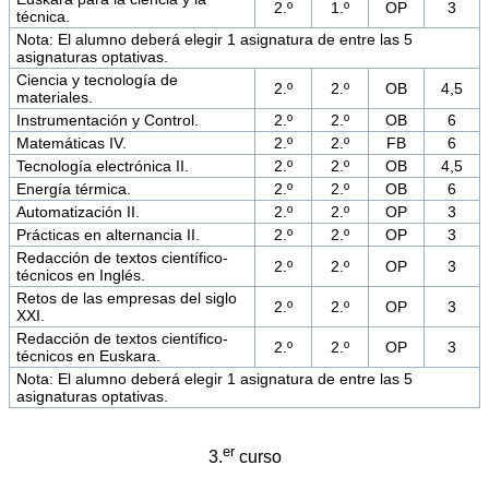
2.º
1.º
OP
3
técnica.
Nota: El alumno deberá elegir 1 asignatura de entre las 5
asignaturas optativas.
Ciencia y tecnología de
2.º
2.º
OB
4,5
materiales.
Instrumentación y Control.
2.º
2.º
OB
6
Matemáticas IV.
2.º
2.º
FB
6
Tecnología electrónica II.
2.º
2.º
OB
4,5
Energía térmica.
2.º
2.º
OB
6
Automatización II.
2.º
2.º
OP
3
Prácticas en alternancia II.
2.º
2.º
OP
3
Redacción de textos científico-
2.º
2.º
OP
3
técnicos en Inglés.
Retos de las empresas del siglo
2.º
2.º
OP
3
XXI.
Redacción de textos científico-
2.º
2.º
OP
3
técnicos en Euskara.
Nota: El alumno deberá elegir 1 asignatura de entre las 5
asignaturas optativas.
er
3.
curso