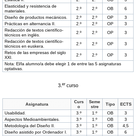
Elasticidad y resistencia de
2.º
2.º
OB
6
materiales.
Diseño de productos mecánicos.
2.º
2.º
OP
3
Prácticas en alternancia II.
2.º
2.º
OP
3
Redacción de textos científico-
2.º
2.º
OP
3
técnicos en inglés.
Redacción de textos científico-
2.º
2.º
OP
3
técnicos en euskera.
Retos de las empresas del siglo
2.º
2.º
OP
3
XXI.
Nota: El/la alumno/a debe elegir 1 de entre las 5 asignaturas
optativas.
er
3.
curso
Curs
Seme
Asignatura
Tipo
ECTS
o
stre
Usabilidad.
3.º
1.º
OB
3
Aspectos Medioambientales.
3.º
1.º
OB
3
Metodología del Diseño II.
3.º
1.º
OB
4,5
Diseño asistido por Ordenador I.
3.º
1.º
OB
6