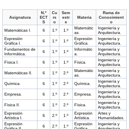
N.º
Cu
Sem
Rama de
Asignatura
ECT
rs
estr
Materia
Conocimient
S
o
e
o
Matemátic
Ingeniería y
Matemáticas I.
6
1.º
1.º
as.
Arquitectura.
Expresión
Expresión
Ingeniería y
6
1.º
1.º
Gráfica I.
Gráfica.
Arquitectura.
Fundamentos de
Informátic
Ingeniería y
6
1.º
1.º
Informática.
a.
Arquitectura.
Ingeniería y
Física I.
6
1.º
1.º
Física.
Arquitectura.
Matemátic
Ingeniería y
Matemáticas II.
6
1.º
2.º
as.
Arquitectura.
Ingeniería y
Química.
6
1.º
2.º
Química.
Arquitectura.
Ingeniería y
Empresa.
6
1.º
2.º
Empresa.
Arquitectura.
Ingeniería y
Física II.
6
1.º
2.º
Física.
Arquitectura.
Expresión
Expresión
Artes y
6
2.º
1.º
Artística I.
Artística.
Humanidades.
Expresión
Expresión
Ingeniería y
6
2.º
1.º
Gráfica II.
Gráfica.
Arquitectura.