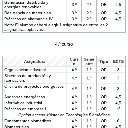
Generación distribuida y
3.º
2.º
OB
4,5
energías renovables.
Resistencia de materiales.
3.º
2.º
OP
4,5
Prácticas en alternancia IV.
3.º
2.º
OP
4,5
Nota: El alumno deberá elegir 1 asignatura de entre las 2
asignaturas optativas.
4.º curso
Curs
Seme
Asignatura
Tipo
ECTS
o
stre
Organización industrial.
4.º
1.º
OP
3
Sistemas de producción y
4.º
1.º
OP
3
fabricación.
Oficina de proyectos energéticos
4.º
1.º
OP
3
II.
Auditorías energéticas.
4.º
1.º
OP
4,5
Informática industrial.
4.º
1.º
OP
4,5
Prácticas en empresa I.
4.º
1.º
OP
15
Opción acceso Máster en Tecnologías Biomédicas
Fundamentos biomédicos.
4.º
1.º
OP
6
Biomateriales.
4.º
1.º
OP
4,5