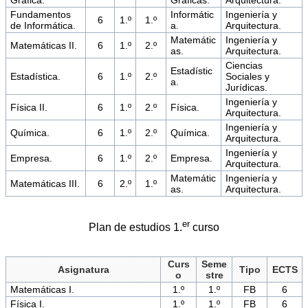
Gráfica.
Gráficas.
Arquitectura.
Fundamentos
Informátic
Ingeniería y
6
1.º
1.º
de Informática.
a.
Arquitectura.
Matemátic
Ingeniería y
Matemáticas II.
6
1.º
2.º
as.
Arquitectura.
Ciencias
Estadístic
Estadística.
6
1.º
2.º
Sociales y
a.
Jurídicas.
Ingeniería y
Física II.
6
1.º
2.º
Física.
Arquitectura.
Ingeniería y
Química.
6
1.º
2.º
Química.
Arquitectura.
Ingeniería y
Empresa.
6
1.º
2.º
Empresa.
Arquitectura.
Matemátic
Ingeniería y
Matemáticas III.
6
2.º
1.º
as.
Arquitectura.
er
Plan de estudios 1.
curso
Curs
Seme
Asignatura
Tipo
ECTS
o
stre
Matemáticas I.
1.º
1.º
FB
6
Física I.
1.º
1.º
FB
6