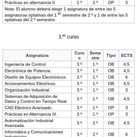
Prácticas en alternancia II.
2.º
2.º
OP
3
Nota: El alumno deberá elegir 1 asignatura de entre las 5
er
asignaturas optativas del 1.
semestre de 2.º y 1 de entre las 5
optativas del 2.º semestre.
er
3.
curso
Curs
Seme
Asignatura
Tipo
ECTS
o
stre
Ingeniería de Control.
3.º
1.º
OB
4,5
Electrónica de Potencia.
3.º
1.º
OB
4,5
Diseño de Equipos Electrónicos.
3.º
1.º
OB
6
Accionamientos Eléctricos.
3.º
1.º
OB
4,5
Organización Industrial.
3.º
1.º
OB
3
Sistemas de Adquisición de
3.º
1.º
OB
4,5
Datos y Control en Tiempo Real.
CAD Eléctrico Avanzado.
3.º
1.º
OP
3
Prácticas en Alternancia III.
3.º
1.º
OP
3
Automatización Industrial
3.º
2.º
OB
4,5
Avanzada.
Informática y Comunicaciones
3.º
2.º
OB
6
Industriales.