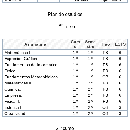
Plan de estudios
er
1.
curso
Curs
Seme
Asignatura
Tipo
ECTS
o
stre
Matemáticas I.
1.º
1.º
FB
6
Expresión Gráfica I.
1.º
1.º
FB
6
Fundamentos de Informática.
1.º
1.º
FB
6
Física I.
1.º
1.º
FB
6
Fundamentos Metodológicos.
1.º
1.º
OB
6
Matemáticas II.
1.º
2.º
FB
6
Química.
1.º
2.º
FB
6
Empresa.
1.º
2.º
FB
6
Física II.
1.º
2.º
FB
6
Estética I.
1.º
2.º
OB
3
Creatividad.
1.º
2.º
OB
3
2.º curso