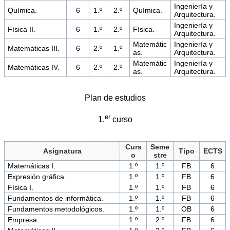
Ingeniería y
Química.
6
1.º
2.º
Química.
Arquitectura.
Ingeniería y
Física II.
6
1.º
2.º
Física.
Arquitectura.
Matemátic
Ingeniería y
Matemáticas III.
6
2.º
1.º
as.
Arquitectura.
Matemátic
Ingeniería y
Matemáticas IV.
6
2.º
2.º
as.
Arquitectura.
Plan de estudios
er
1.
curso
Curs
Seme
Asignatura
Tipo
ECTS
o
stre
Matemáticas I.
1.º
1.º
FB
6
Expresión gráfica.
1.º
1.º
FB
6
Física I.
1.º
1.º
FB
6
Fundamentos de informática.
1.º
1.º
FB
6
Fundamentos metodológicos.
1.º
1.º
OB
6
Empresa.
1.º
2.º
FB
6