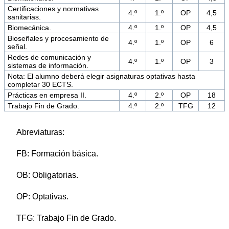
Certificaciones y normativas
4.º
1.º
OP
4,5
sanitarias.
Biomecánica.
4.º
1.º
OP
4,5
Bioseñales y procesamiento de
4.º
1.º
OP
6
señal.
Redes de comunicación y
4.º
1.º
OP
3
sistemas de información.
Nota: El alumno deberá elegir asignaturas optativas hasta
completar 30 ECTS.
Prácticas en empresa II.
4.º
2.º
OP
18
Trabajo Fin de Grado.
4.º
2.º
TFG
12
Abreviaturas:
FB: Formación básica.
OB: Obligatorias.
OP: Optativas.
TFG: Trabajo Fin de Grado.