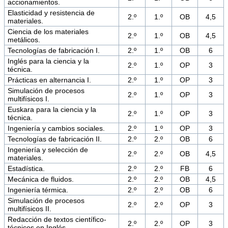
accionamientos.
Elasticidad y resistencia de
2.º
1.º
OB
4,5
materiales.
Ciencia de los materiales
2.º
1.º
OB
4,5
metálicos.
Tecnologías de fabricación I.
2.º
1.º
OB
6
Inglés para la ciencia y la
2.º
1.º
OP
3
técnica.
Prácticas en alternancia I.
2.º
1.º
OP
3
Simulación de procesos
2.º
1.º
OP
3
multifísicos I.
Euskara para la ciencia y la
2.º
1.º
OP
3
técnica.
Ingeniería y cambios sociales.
2.º
1.º
OP
3
Tecnologías de fabricación II.
2.º
2.º
OB
6
Ingeniería y selección de
2.º
2.º
OB
4,5
materiales.
Estadística.
2.º
2.º
FB
6
Mecánica de fluidos.
2.º
2.º
OB
4,5
Ingeniería térmica.
2.º
2.º
OB
6
Simulación de procesos
2.º
2.º
OP
3
multifísicos II.
Redacción de textos científico-
2.º
2.º
OP
3
técnicos en Inglés.