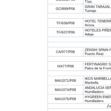
Tías.
GRAN TARAJAL 
GC/899/P06
Tuineje.
HOTEL TENERIF
TF/636/P06
Arona.
HOTELES PIÑER
TF/637/P06
Adeje.
ZENSHI SPAIN 
CA/977/P08
Puerto Real.
FERTINAGRO SU
H/477/P08
Palos de la Fron
IKOS MARBELL
MA/1071/P08
Marbella.
ANDALUCIA SE
MA/1074/P08
Humilladero.
HYGREEN ENER
MA/1075/P08
Humilladero.
Zo