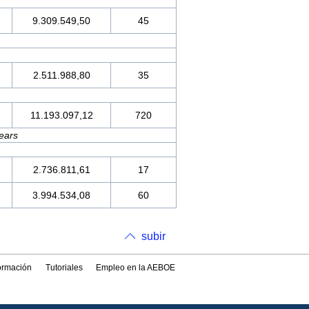
9.309.549,50
45
2.511.988,80
35
11.193.097,12
720
ears
2.736.811,61
17
3.994.534,08
60
subir
formación
Tutoriales
Empleo en la AEBOE