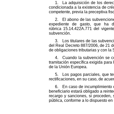
1. La adquisición de los dere
condicionada a la existencia de cré
competente, previa la preceptiva fis
2. El abono de las subvenciones
expediente de gasto, que ha de
rúbrica 15.14.422A.771 del vigent
subvención.
3. Los titulares de las subvenc
del Real Decreto 887/2006, de 21 d
de obligaciones tributarias y con la
4. Cuando la subvención se co
tramitación específica exigida para
de la Unión Europea.
5. Los pagos parciales, que te
rectificaciones, en su caso, de acue
6. En caso de incumplimiento de
beneficiario estará obligado a reint
recargo y sanciones, si proceden, 
pública, conforme a lo dispuesto en 