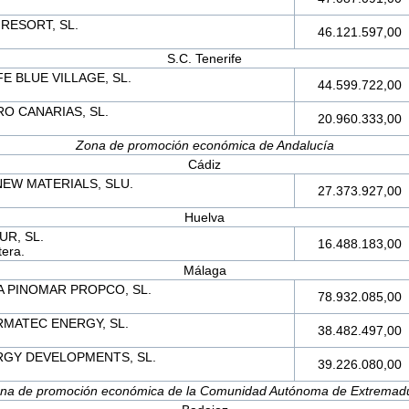
RESORT, SL.
46.121.597,00
S.C. Tenerife
E BLUE VILLAGE, SL.
44.599.722,00
O CANARIAS, SL.
20.960.333,00
Zona de promoción económica de Andalucía
Cádiz
NEW MATERIALS, SLU.
27.373.927,00
Huelva
R, SL.
16.488.183,00
tera.
Málaga
A PINOMAR PROPCO, SL.
78.932.085,00
RMATEC ENERGY, SL.
38.482.497,00
GY DEVELOPMENTS, SL.
39.226.080,00
na de promoción económica de la Comunidad Autónoma de Extremad