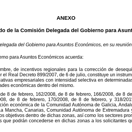
ANEXO
rdo de la Comisión Delegada del Gobierno para Asu
elegada del Gobierno para Asuntos Económicos, en su reunión
erno para Asuntos Económicos acuerda:
bre, de incentivos regionales para la corrección de desequili
 el Real Decreto 899/2007, de 6 de julio, constituye un instru
niciativas empresariales con intensidad selectiva en determinad
idades económicas dentro del mismo.
e 8 de febrero, 162/2008, de 8 de febrero, 166/2008, de 8 de 
08, de 8 de febrero, 170/2008, de 8 de febrero, y 318/2015
oción económica de la Comunidad Autónoma de Galicia, Andalu
La Mancha, Canarias, Comunidad Autónoma de Extremadura y
los objetivos dentro de dichas zonas, así como los sectores pro
s que podrán concederse en dichas zonas a los solicitantes qu