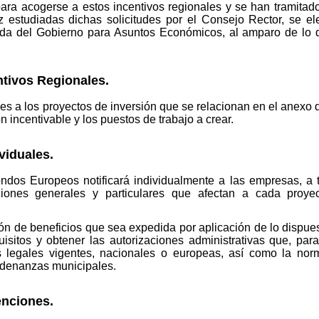
para acogerse a estos incentivos regionales y se han tramita
z estudiadas dichas solicitudes por el Consejo Rector, se e
a del Gobierno para Asuntos Económicos, al amparo de lo di
tivos Regionales.
es a los proyectos de inversión que se relacionan en el anexo 
n incentivable y los puestos de trabajo a crear.
iduales.
dos Europeos notificará individualmente a las empresas, a 
ones generales y particulares que afectan a cada proyec
n de beneficios que sea expedida por aplicación de lo dispue
isitos y obtener las autorizaciones administrativas que, para
nes legales vigentes, nacionales o europeas, así como la no
rdenanzas municipales.
nciones.