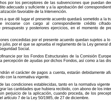
chos por los perceptores de las subvenciones que puedan de
dito adecuado y suficiente y a la aprobación del correspondien
calización favorable de la Intervención.
 a que dé lugar el presente acuerdo quedará sometido a la tr
 incoarse con cargo al correspondiente crédito cifra
e presupuesto y posteriores ejercicios, en el momento de pre
iones concedidas por el presente acuerdo quedan sujetos a lo 
e julio, por el que se aprueba el reglamento de la Ley general
 Seguridad Social.
financie por los Fondos Estructurales de la Comisión Europ
 la percepción de ayudas por dichos Fondos, así como a las di
ndrán el carácter de pagos a cuenta, estarán debidamente afi
rdo con la normativa vigente.
 las condiciones establecidas, tanto en la normativa vigente 
egrar las cantidades que hubiera recibido, con abono de los int
sin perjuicio de la aplicación, cuando proceda, de los precept
el artículo 7 de la Ley 50/1985, de 27 de diciembre.