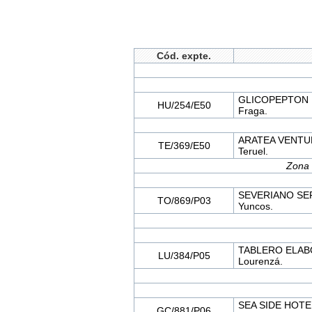
Cód. expte.
GLICOPEPTON B
HU/254/E50
Fraga.
ARATEA VENTUR
TE/369/E50
Teruel.
Zona 
SEVERIANO SER
TO/869/P03
Yuncos.
TABLERO ELAB
LU/384/P05
Lourenzá.
SEA SIDE HOTEL
GC/881/P06