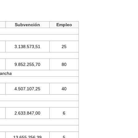
Subvención
Empleo
3.138.573,51
25
9.852.255,70
80
Mancha
4.507.107,25
40
2.633.847,00
6
13.655.256,39
5