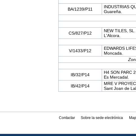
INDUSTRIAS QU
BA/1239/P11
Guareña.
NEW TILES, SL.
CS/827/P12
L'Alcora.
EDWARDS LIFES
V/1433/P12
Moncada.
Zon
H4 SON PARC 20
IB/32/P14
Es Mercadal.
MRE V PROYECT
IB/42/P14
Sant Joan de Lab
Contactar
Sobre la sede electrónica
Map