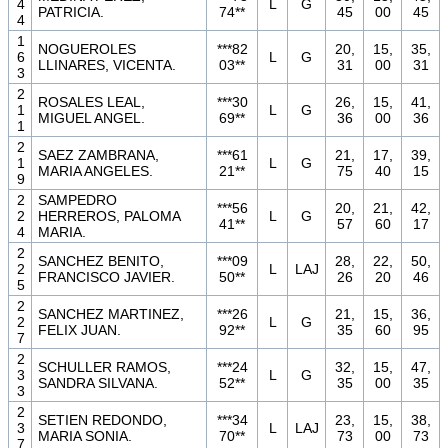
4
L
G
PATRICIA.
74**
45
00
45
4
1
NOGUEROLES
***82
20,
15,
35,
6
L
G
LLINARES, VICENTA.
03**
31
00
31
3
2
ROSALES LEAL,
***30
26,
15,
41,
1
L
G
MIGUEL ANGEL.
69**
36
00
36
1
2
SAEZ ZAMBRANA,
***61
21,
17,
39,
1
L
G
MARIA ANGELES.
21**
75
40
15
9
2
SAMPEDRO
***56
20,
21,
42,
2
HERREROS, PALOMA
L
G
41**
57
60
17
4
MARIA.
2
SANCHEZ BENITO,
***09
28,
22,
50,
2
L
LAJ
FRANCISCO JAVIER.
50**
26
20
46
5
2
SANCHEZ MARTINEZ,
***26
21,
15,
36,
2
L
G
FELIX JUAN.
92**
35
60
95
7
2
SCHULLER RAMOS,
***24
32,
15,
47,
3
L
G
SANDRA SILVANA.
52**
35
00
35
3
2
SETIEN REDONDO,
***34
23,
15,
38,
3
L
LAJ
MARIA SONIA.
70**
73
00
73
7