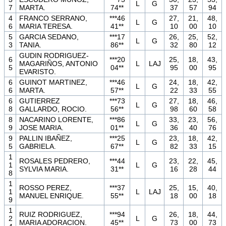
L
G
7
MARTA.
74**
37
57
94
4
FRANCO SERRANO,
***46
27,
21,
48,
L
G
6
MARIA TERESA.
41**
10
00
10
5
GARCIA SEDANO,
***17
26,
25,
52,
L
G
3
TANIA.
86**
32
80
12
GUDIN RODRIGUEZ-
6
***20
25,
18,
43,
MAGARIÑOS, ANTONIO
L
LAJ
5
04**
95
00
95
EVARISTO.
6
GUINOT MARTINEZ,
***46
24,
18,
42,
L
G
6
MARTA.
57**
22
33
55
6
GUTIERREZ
***73
27,
18,
46,
L
G
8
GALLARDO, ROCIO.
56**
98
60
58
8
NACARINO LORENTE,
***86
33,
23,
56,
L
G
9
JOSE MARIA.
01**
36
40
76
9
PALLIN IBAÑEZ,
***25
23,
18,
42,
L
G
5
GABRIELA.
67**
82
33
15
1
ROSALES PEDRERO,
***44
23,
22,
45,
1
L
G
SYLVIA MARIA.
31**
16
28
44
8
1
ROSSO PEREZ,
***37
25,
15,
40,
1
L
LAJ
MANUEL ENRIQUE.
55**
18
00
18
9
1
RUIZ RODRIGUEZ,
***94
26,
18,
44,
2
L
G
MARIA ADORACION.
45**
73
00
73