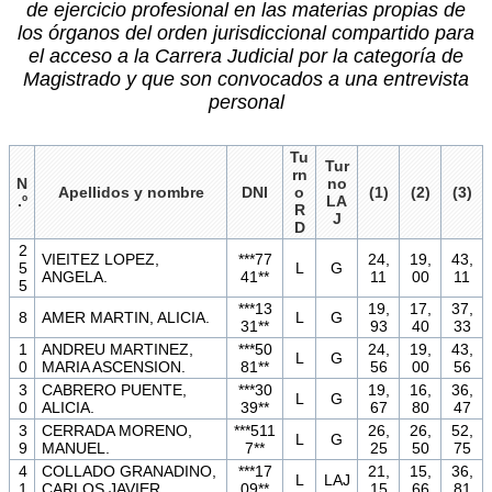
de ejercicio profesional en las materias propias de
los órganos del orden jurisdiccional compartido para
el acceso a la Carrera Judicial por la categoría de
Magistrado y que son convocados a una entrevista
personal
Tu
Tur
rn
N
no
Apellidos y nombre
DNI
o
(1)
(2)
(3)
.º
LA
R
J
D
2
VIEITEZ LOPEZ,
***77
24,
19,
43,
5
L
G
ANGELA.
41**
11
00
11
5
***13
19,
17,
37,
8
AMER MARTIN, ALICIA.
L
G
31**
93
40
33
1
ANDREU MARTINEZ,
***50
24,
19,
43,
L
G
0
MARIA ASCENSION.
81**
56
00
56
3
CABRERO PUENTE,
***30
19,
16,
36,
L
G
0
ALICIA.
39**
67
80
47
3
CERRADA MORENO,
***511
26,
26,
52,
L
G
9
MANUEL.
7**
25
50
75
4
COLLADO GRANADINO,
***17
21,
15,
36,
L
LAJ
1
CARLOS JAVIER.
09**
15
66
81