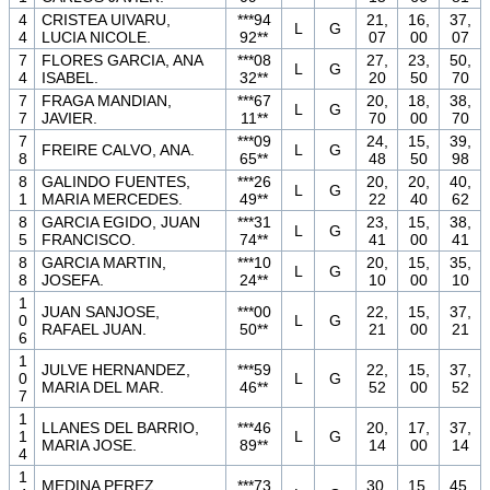
4
CRISTEA UIVARU,
***94
21,
16,
37,
L
G
4
LUCIA NICOLE.
92**
07
00
07
7
FLORES GARCIA, ANA
***08
27,
23,
50,
L
G
4
ISABEL.
32**
20
50
70
7
FRAGA MANDIAN,
***67
20,
18,
38,
L
G
7
JAVIER.
11**
70
00
70
7
***09
24,
15,
39,
FREIRE CALVO, ANA.
L
G
8
65**
48
50
98
8
GALINDO FUENTES,
***26
20,
20,
40,
L
G
1
MARIA MERCEDES.
49**
22
40
62
8
GARCIA EGIDO, JUAN
***31
23,
15,
38,
L
G
5
FRANCISCO.
74**
41
00
41
8
GARCIA MARTIN,
***10
20,
15,
35,
L
G
8
JOSEFA.
24**
10
00
10
1
JUAN SANJOSE,
***00
22,
15,
37,
0
L
G
RAFAEL JUAN.
50**
21
00
21
6
1
JULVE HERNANDEZ,
***59
22,
15,
37,
0
L
G
MARIA DEL MAR.
46**
52
00
52
7
1
LLANES DEL BARRIO,
***46
20,
17,
37,
1
L
G
MARIA JOSE.
89**
14
00
14
4
1
MEDINA PEREZ,
***73
30,
15,
45,