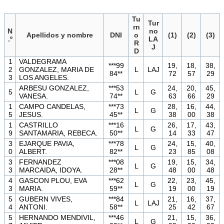
Tu
Tur
rn
N
no
Apellidos y nombre
DNI
o
(1)
(2)
(3)
.º
LA
R
J
D
1
VALDEGRAMA
***99
19,
18,
38,
2
GONZALEZ, MARIA DE
L
LAJ
84**
72
57
29
3
LOS ANGELES.
ARBESU GONZALEZ,
***53
24,
20,
45,
5
L
G
VANESA.
74**
63
66
29
1
CAMPO CANDELAS,
***73
28,
16,
44,
L
G
5
JESUS.
45**
38
00
38
1
CASTRILLO
***16
26,
17,
43,
L
G
9
SANTAMARIA, REBECA.
50**
14
33
47
3
EJARQUE PAVIA,
***78
24,
15,
40,
L
G
0
ALBERT.
82**
23
85
08
3
FERNANDEZ
***08
19,
15,
34,
L
G
3
MARCAIDA, IDOYA.
28**
48
00
48
4
GASCON PLOU, EVA
***62
22,
23,
45,
L
G
3
MARIA.
59**
19
00
19
5
GUBERN VIVES,
***84
21,
16,
37,
L
LAJ
4
ANTONI.
58**
25
42
67
5
HERNANDO MENDIVIL,
***46
21,
15,
36,
L
G