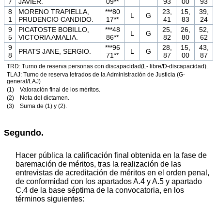
7
JAVIER.
09**
93
00
93
8
MORENO TRAPIELLA,
***80
23,
15,
39,
L
G
1
PRUDENCIO CANDIDO.
17**
41
83
24
9
PICATOSTE BOBILLO,
***48
25,
26,
52,
L
G
5
VICTORIA AMALIA.
86**
82
80
62
9
***96
28,
15,
43,
PRATS JANE, SERGIO.
L
G
8
71**
87
00
87
TRD: Turno de reserva personas con discapacidad(L- libre/D-discapacidad).
TLAJ: Turno de reserva letrados de la Administración de Justicia (G-
general/LAJ)
(1) Valoración final de los méritos.
(2) Nota del dictamen.
(3) Suma de (1) y (2).
Segundo.
Hacer pública la calificación final obtenida en la fase de
baremación de méritos, tras la realización de las
entrevistas de acreditación de méritos en el orden penal,
de conformidad con los apartados A.4 y A.5 y apartado
C.4 de la base séptima de la convocatoria, en los
términos siguientes: