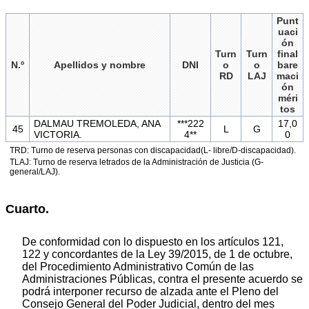
Punt
uaci
ón
Turn
Turn
final
N.º
Apellidos y nombre
DNI
o
o
bare
RD
LAJ
maci
ón
méri
tos
DALMAU TREMOLEDA, ANA
***222
17,0
45
L
G
VICTORIA.
4**
0
TRD: Turno de reserva personas con discapacidad(L- libre/D-discapacidad).
TLAJ: Turno de reserva letrados de la Administración de Justicia (G-
general/LAJ).
Cuarto.
De conformidad con lo dispuesto en los artículos 121,
122 y concordantes de la Ley 39/2015, de 1 de octubre,
del Procedimiento Administrativo Común de las
Administraciones Públicas, contra el presente acuerdo se
podrá interponer recurso de alzada ante el Pleno del
Consejo General del Poder Judicial, dentro del mes