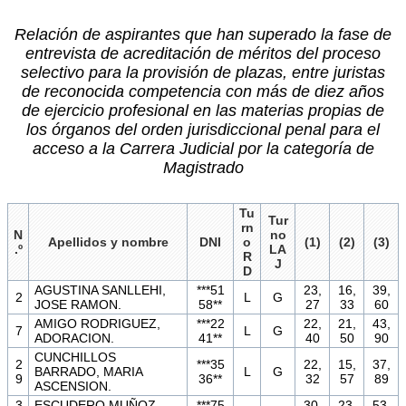
Relación de aspirantes que han superado la fase de
entrevista de acreditación de méritos del proceso
selectivo para la provisión de plazas, entre juristas
de reconocida competencia con más de diez años
de ejercicio profesional en las materias propias de
los órganos del orden jurisdiccional penal para el
acceso a la Carrera Judicial por la categoría de
Magistrado
Tu
Tur
rn
N
no
Apellidos y nombre
DNI
o
(1)
(2)
(3)
.º
LA
R
J
D
AGUSTINA SANLLEHI,
***51
23,
16,
39,
2
L
G
JOSE RAMON.
58**
27
33
60
AMIGO RODRIGUEZ,
***22
22,
21,
43,
7
L
G
ADORACION.
41**
40
50
90
CUNCHILLOS
2
***35
22,
15,
37,
BARRADO, MARIA
L
G
9
36**
32
57
89
ASCENSION.
3
ESCUDERO MUÑOZ,
***75
30,
23,
53,