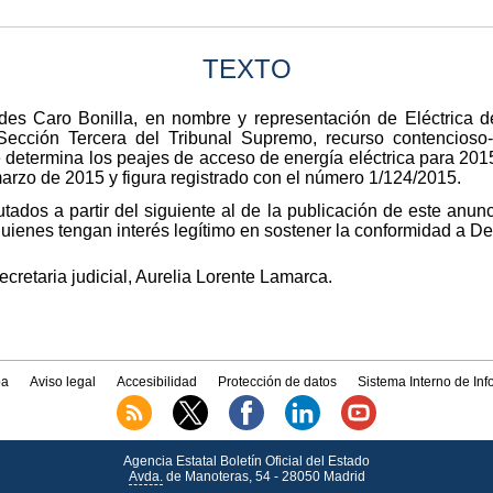
TEXTO
es Caro Bonilla, en nombre y representación de Eléctrica del
 Sección Tercera del Tribunal Supremo, recurso contencioso-
determina los peajes de acceso de energía eléctrica para 2015
arzo de 2015 y figura registrado con el número 1/124/2015.
ados a partir del siguiente al de la publicación de este anu
enes tengan interés legítimo en sostener la conformidad a Der
ecretaria judicial, Aurelia Lorente Lamarca.
a
Aviso legal
Accesibilidad
Protección de datos
Sistema Interno de In
Agencia Estatal Boletín Oficial del Estado
Avda.
de Manoteras, 54 - 28050 Madrid