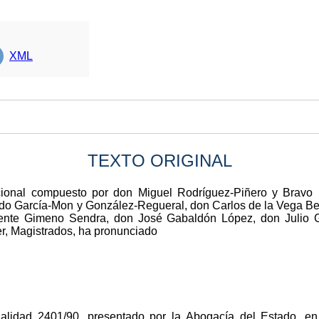
XML
TEXTO ORIGINAL
ucional compuesto por don Miguel Rodríguez-Piñero y Bravo 
ndo García-Mon y González-Regueral, don Carlos de la Vega Be
icente Gimeno Sendra, don José Gabaldón López, don Julio
er, Magistrados, ha pronunciado
nalidad 2401/90, presentado por la Abogacía del Estado, en