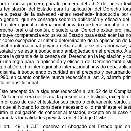
o por el inciso primero, párrafo primero, del art. 2 del nuevo te
a legislación del Estado para la aplicación del Derecho foral,
ce a pesar de la salvedad -antes reseñada- introducida por
a general que se consagra sobre la aplicación y eficacia del 
cho interregional o internacional privado que tiene por objeto re
erecho foral o al común, o sujeto a un Derecho extranjero, mat
atribuye competencia exclusiva al Estado para establecer las no
 como excepción al criterio determinante de la aplicación de la
onal o internacional privado deban aplicarse otras normas>, se
statal y se está introduciendo ambigüedad en el precepto. Alu
sobre la garantía de la certeza del Derecho en la legislación y 
una regla para la aplicación y eficacia del Derecho foral disti
lo al Derecho interregional o internacional privado deba aplica
istinta, introduciendo oscuridad en el precepto y perturbando l
8/1990, en cuanto confiere nueva redacción al art. 2, párrafo p
do inconstitucional.
 Este precepto da la siguiente redacción al art. 52 de la Compi
Notario no será necesaria la presencia de testigos, excepto e
 En el caso de que el testador sea ciego o enteramente sordo. 
n que el Notario lo considere necesario o lo manifieste el tes
drán la obligación de conocer al testador, excepto en el caso 
arán las formalidades previstas en el Código Civil>.
el art. 149.1.8 C.E., observa el Abogado del Estado que en