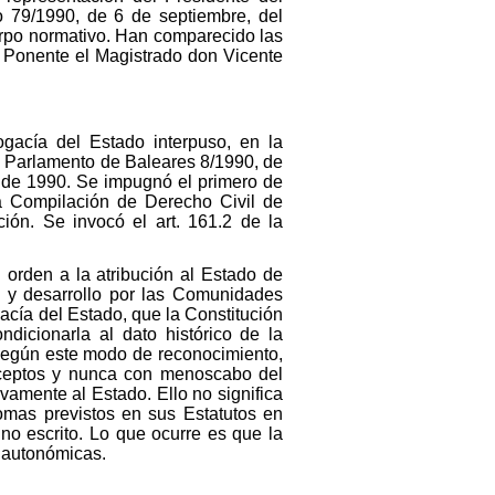
vo 79/1990, de 6 de septiembre, del
uerpo normativo. Han comparecido las
 Ponente el Magistrado don Vicente
gacía del Estado interpuso, en la
del Parlamento de Baleares 8/1990, de
o de 1990. Se impugnó el primero de
la Compilación de Derecho Civil de
ión. Se invocó el art. 161.2 de la
 orden a la atribución al Estado de
ón y desarrollo por las Comunidades
gacía del Estado, que la Constitución
dicionarla al dato histórico de la
 Según este modo de reconocimiento,
receptos y nunca con menoscabo del
vamente al Estado. Ello no significa
mas previstos en sus Estatutos en
o escrito. Lo que ocurre es que la
s autonómicas.