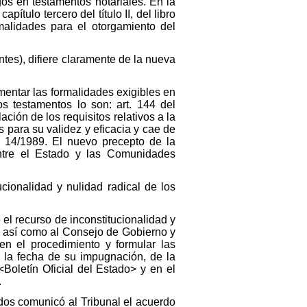
gos en testamentos notariales. En la
apítulo tercero del título II, del libro
malidades para el otorgamiento del
ntes), difiere claramente de la nueva
entar las formalidades exigibles en
os testamentos lo son: art. 144 del
ión de los requisitos relativos a la
 para su validez y eficacia y cae de
C 14/1989. El nuevo precepto de la
entre el Estado y las Comunidades
cionalidad y nulidad radical de los
el recurso de inconstitucionalidad y
 así como al Consejo de Gobierno y
en el procedimiento y formular las
 la fecha de su impugnación, de la
<Boletín Oficial del Estado> y en el
.
ados comunicó al Tribunal el acuerdo