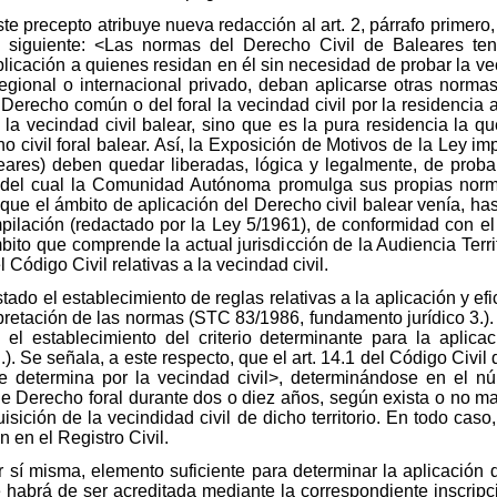
Este precepto atribuye nueva redacción al art. 2, párrafo primer
siguiente: <Las normas del Derecho Civil de Baleares tendr
cación a quienes residan en él sin necesidad de probar la vec
egional o internacional privado, deban aplicarse otras normas
Derecho común o del foral la vecindad civil por la residencia a
la vecindad civil balear, sino que es la pura residencia la qu
ho civil foral balear. Así, la Exposición de Motivos de la Ley
ares) deben quedar liberadas, lógica y legalmente, de probar 
ro del cual la Comunidad Autónoma promulga sus propias norm
ue el ámbito de aplicación del Derecho civil balear venía, ha
mpilación (redactado por la Ley 5/1961), de conformidad con el
bito que comprende la actual jurisdicción de la Audiencia Terr
 Código Civil relativas a la vecindad civil.
ado el establecimiento de reglas relativas a la aplicación y efi
pretación de las normas (STC 83/1986, fundamento jurídico 3.).
 el establecimiento del criterio determinante para la aplica
E.). Se señala, a este respecto, que el art. 14.1 del Código Civ
 se determina por la vecindad civil>, determinándose en el 
 de Derecho foral durante dos o diez años, según exista o no m
sición de la vecindidad civil de dicho territorio. En todo caso
 en el Registro Civil.
or sí misma, elemento suficiente para determinar la aplicación 
 habrá de ser acreditada mediante la correspondiente inscripció