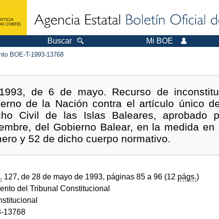
Buscar
Mi BOE
to BOE-T-1993-13768
/1993, de 6 de mayo. Recurso de inconstituc
rno de la Nación contra el artículo único de
ho Civil de las Islas Baleares, aprobado po
iembre, del Gobierno Balear, en la medida en 
imero y 52 de dicho cuerpo normativo.
.
127, de 28 de mayo de 1993, páginas 85 a 96 (12
págs.
)
ento del Tribunal Constitucional
stitucional
-13768