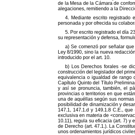
de la Mesa de la Cámara de conform
alegaciones, remitiendo a la Direcc
4. Mediante escrito registrado
personada y por ofrecida su colabora
5. Por escrito registrado el día
su representación y defensa, formul
a) Se comenzó por señalar que
Ley 8/1990, sino la nueva redacción d
introducido por el art. 10.
b) Los Derechos forales -se di
construcción del legislador del prime
equivalencia o igualdad de rango de
Capítulo Quinto del Título Prelimina
y así se pronuncia, también, el pá
provincias o territorios en que est
una de aquéllas según sus normas e
posibilidad de dinamización y desarr
147.1, 147.1.d y 149.1.8 C.E., qu
exclusiva en materia de <conservac
10.11), regula su eficacia (art. 7)
de Derecho (art. 47.1.). La Consti
unos ordenamientos jurídicos civiles