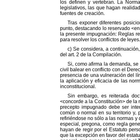
los definen y vertebran. La Norm
legislativos, las que hagan realid
fuentes de creación.
Tras exponer diferentes posici
punto, destacando lo reservado <en 
la presente impugnación: Reglas rel
para resolver los conflictos de leyes
c) Se considera, a continuación,
del art. 2 de la Compilación.
Si, como afirma la demanda, se 
civil balear en conflicto con el Dere
presencia de una vulneración del lí
la aplicación y eficacia de las norm
inconstitucional.
Sin embargo, es reiterada doct
<concorde a la Constitución> de la 
precepto impugnado debe ser inter
común o normal en su territorio y, 
refiriéndose no sólo a las normas 
especial, pregona, como regla genera
hayan de regir por el Estatuto per
que la excepción en favor del estatu