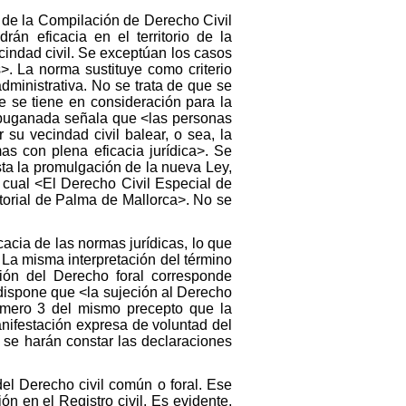
o, de la Compilación de Derecho Civil
án eficacia en el territorio de la
indad civil. Se exceptúan los casos
>. La norma sustituye como criterio
dministrativa. No se trata de que se
e se tiene en consideración para la
 impuganada señala que <las personas
su vecindad civil balear, o sea, la
as con plena eficacia jurídica>. Se
sta la promulgación de la nueva Ley,
 cual <El Derecho Civil Especial de
itorial de Palma de Mallorca>. No se
cacia de las normas jurídicas, lo que
 La misma interpretación del término
ción del Derecho foral corresponde
il dispone que <la sujeción al Derecho
número 3 del mismo precepto que la
anifestación expresa de voluntad del
, se harán constar las declaraciones
del Derecho civil común o foral. Ese
n en el Registro civil. Es evidente,