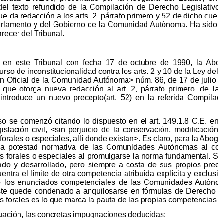
 del texto refundido de la Compilación de Derecho Legislati
e da redacción a los arts. 2, párrafo primero y 52 de dicho c
arlamento y del Gobierno de la Comunidad Autónoma. Ha sido
recer del Tribunal.
o en este Tribunal con fecha 17 de octubre de 1990, la Abo
urso de inconstitucionalidad contra los arts. 2 y 10 de la Ley 
tín Oficial de la Comunidad Autónoma> núm. 86, de 17 de juli
que otorga nueva redacción al art. 2, párrafo primero, de 
ntroduce un nuevo precepto(art. 52) en la referida Compilac
o se comenzó citando lo dispuesto en el art. 149.1.8 C.E. en
islación civil, <sin perjuicio de la conservación, modificaci
orales o especiales, allí donde existan>. Es claro, para la Abo
la potestad normativa de las Comunidades Autónomas al con
hos forales o especiales al promulgarse la norma fundamental.
cado y desarrollado, pero siempre a costa de sus propios p
tra el límite de otra competencia atribuida explícita y exclusi
 los enunciados competenciales de las Comunidades Autóno
éste quede condenado a anquilosarse en fórmulas de Derecho n
nes forales es lo que marca la pauta de las propias competencia
uación, las concretas impugnaciones deducidas: