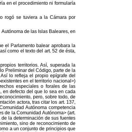
a en el procedimiento ni formularía
do rogó se tuviera a la Cámara por
ad Autónoma de las Islas Baleares, en
e el Parlamento balear aprobara la
así como el texto del art. 52 de ésta,
pios territorios. Así, superada la
ulo Preliminar del Código, parte de la
sí lo refleja el propio epígrafe del
xistentes en el territorio nacional>)
erechos especiales o forales de las
o, en defecto del que lo sea en cada
econocimiento, pero, sobre todo, de
ción actora, tras citar los art. 137,
 la Comunidad Autónoma competencia
les de la Comunidad Autónoma> (art.
a de la determinación de sus fuentes
nimiento, sino de reconocimiento de
orno a un conjunto de principios que