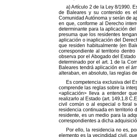
a) Artículo 2 de la Ley 8/1990. 
de Baleares y su contenido es el 
Comunidad Autónoma y serán de apli
en que, conforme al Derecho interr
determinante para la aplicación del 
presuma que los residentes tengan 
aplicación o inaplicación del Derec
que residen habitualmente (en Bale
correspondiente al territorio dent
observa por el Abogado del Estado q
determinado por el art. 1 de la Co
Baleares tendrá aplicación en el ám
alteraban, en absoluto, las reglas del
Es competencia exclusiva del Est
comprende las reglas sobre la inter
<aplicación> lleva a entender que
realizarlo al Estado (art. 149.1.8 C.
civil común o al especial o foral
residencia continuada en territorio
residente, es un medio para la adqui
correspondientes a dicha adquisición
Por ello, la residencia no es, p
elemento es la vecindidad civil, que