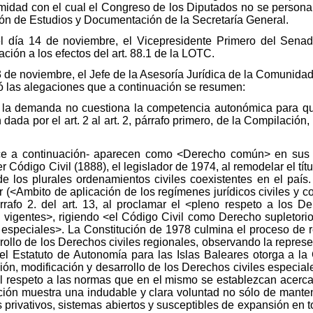
idad con el cual el Congreso de los Diputados no se personarí
ión de Estudios y Documentación de la Secretaría General.
 el día 14 de noviembre, el Vicepresidente Primero del Sena
ción a los efectos del art. 88.1 de la LOTC.
 23 de noviembre, el Jefe de la Asesoría Jurídica de la Comunid
ó las alegaciones que a continuación se resumen:
 la demanda no cuestiona la competencia autonómica para qu
ada por el art. 2 al art. 2, párrafo primero, de la Compilación, 
ce a continuación- aparecen como <Derecho común> en sus pro
r Código Civil (1888), el legislador de 1974, al remodelar el tít
 los plurales ordenamientos civiles coexistentes en el país. A
r (<Ambito de aplicación de los regímenes jurídicos civiles y coe
rrafo 2. del art. 13, al proclamar el <pleno respeto a los D
án vigentes>, rigiendo <el Código Civil como Derecho supletori
speciales>. La Constitución de 1978 culmina el proceso de r
ollo de los Derechos civiles regionales, observando la representa
e el Estatuto de Autonomía para las Islas Baleares otorga a
ión, modificación y desarrollo de los Derechos civiles especia
 y el respeto a las normas que en el mismo se establezcan acerc
tución muestra una indudable y clara voluntad no sólo de mante
 privativos, sistemas abiertos y susceptibles de expansión en t