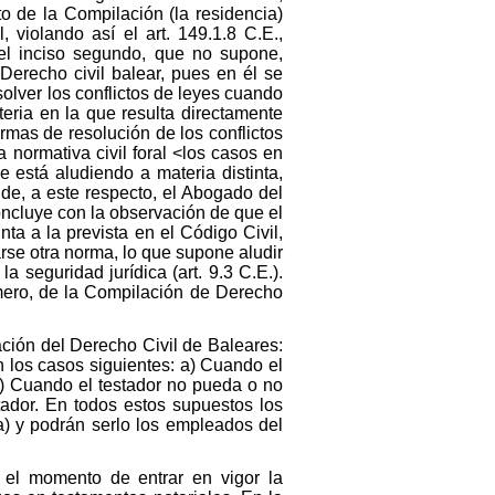
xto de la Compilación (la residencia)
 violando así el art. 149.1.8 C.E.,
 el inciso segundo, que no supone,
Derecho civil balear, pues en él se
solver los conflictos de leyes cuando
eria en la que resulta directamente
rmas de resolución de los conflictos
 normativa civil foral <los casos en
 está aludiendo a materia distinta,
de, a este respecto, el Abogado del
concluye con la observación de que el
nta a la prevista en el Código Civil,
rse otra norma, lo que supone aludir
a seguridad jurídica (art. 9.3 C.E.).
rimero, de la Compilación de Derecho
lación del Derecho Civil de Baleares:
n los casos siguientes: a) Cuando el
c) Cuando el testador no pueda o no
tador. En todos estos supuestos los
a) y podrán serlo los empleados del
 el momento de entrar en vigor la