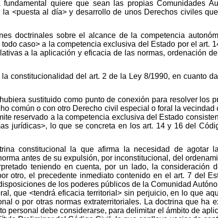
a fundamental quiere que sean las propias Comunidades Au
ad la <puesta al día> y desarrollo de unos Derechos civiles qu
ones doctrinales sobre el alcance de la competencia autonóm
todo caso> a la competencia exclusiva del Estado por el art. 14
ativas a la aplicación y eficacia de las normas, ordenación d
.
 la constitucionalidad del art. 2 de la Ley 8/1990, en cuanto d
hubiera sustituido como punto de conexión para resolver los 
cho común o con otro Derecho civil especial o foral la vecindad 
mite reservado a la competencia exclusiva del Estado consistent
as jurídicas>, lo que se concreta en los art. 14 y 16 del Códig
rina constitucional la que afirma la necesidad de agotar la
norma antes de su expulsión, por inconstitucional, del ordenami
pretado teniendo en cuenta, por un lado, la consideración 
por otro, el precedente inmediato contenido en el art. 7 del E
y disposiciones de los poderes públicos de la Comunidad Autóno
l, que <tendrá eficacia territorial> sin perjuicio, en lo que aq
sonal o por otras normas extraterritoriales. La doctrina que h
to personal debe considerarse, para delimitar el ámbito de aplic