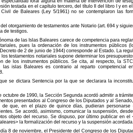
 especialidad foral alguna en materia de intervención de testi
n testada en el capítulo tercero, del título II del libro I y en el c
 Civil de Baleares (Ley 5/1961) no se contemplaron las for
 del otorgamiento de testamentos ante Notario (art. 694 y siguie
a de testigos.
ónoma de las Islas Baleares carece de competencia para reglam
ariales, pues la ordenación de los instrumentos públicos (l
ecreto de 2 de junio de 1944) corresponde al Estado. La regulac
 los testamentos notariales supone determinar los presupuestos
ón de los instrumentos públicos. Se cita, al respecto, la ST
 las islas Baleares es contrario al reparto competencial 
8.
ue se dictara Sentencia por la que se declarara la inconstitu
 octubre de 1990, la Sección Segunda acordó admitir a trámite 
mentos presentados al Congreso de los Diputados y al Senado,
 de que, en el plazo de quince días, pudieran personarse 
entes. Se acordó, asimismo, comunicar la suspensión, desde
tos objeto del recurso. Se dispuso, por último publicar en el 
Baleares> la formalización del recurso y la suspensión acordada
el día 8 de noviembre, el Presidente del Congreso de los Diput