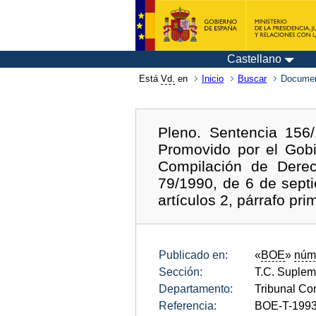
Castellano
Está
Vd.
en
Inicio
Buscar
Documen
Pleno. Sentencia 156
Promovido por el Gobie
Compilación de Derec
79/1990, de 6 de sept
artículos 2, párrafo pr
Publicado en:
«
BOE
»
núm
Sección:
T.C. Suplem
Departamento:
Tribunal Con
Referencia:
BOE-T-1993