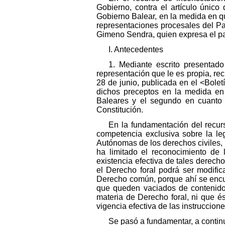
Gobierno, contra el artículo único
Gobierno Balear, en la medida en qu
representaciones procesales del P
Gimeno Sendra, quien expresa el pa
I. Antecedentes
1. Mediante escrito presentad
representación que le es propia, rec
28 de junio, publicada en el <Bole
dichos preceptos en la medida en 
Baleares y el segundo en cuanto i
Constitución.
En la fundamentación del recurs
competencia exclusiva sobre la leg
Autónomas de los derechos civiles, f
ha limitado el reconocimiento de 
existencia efectiva de tales derec
el Derecho foral podrá ser modifi
Derecho común, porque ahí se encuen
que queden vaciados de contenido
materia de Derecho foral, ni que 
vigencia efectiva de las instruccio
Se pasó a fundamentar, a contin