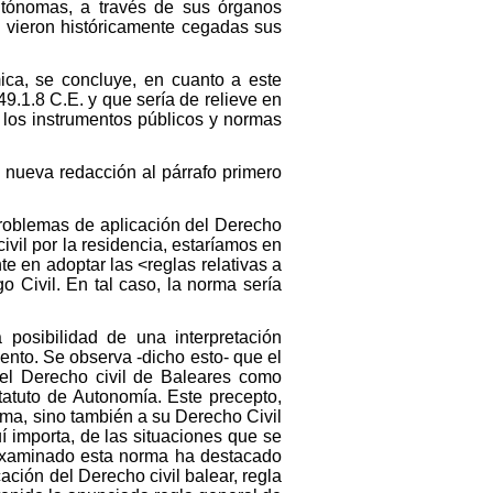
tónomas, a través de sus órganos
e vieron históricamente cegadas sus
ica, se concluye, en cuanto a este
9.1.8 C.E. y que sería de relieve en
e los instrumentos públicos y normas
a nueva redacción al párrafo primero
problemas de aplicación del Derecho
civil por la residencia, estaríamos en
e en adoptar las <reglas relativas a
o Civil. En tal caso, la norma sería
 posibilidad de una interpretación
ento. Se observa -dicho esto- que el
del Derecho civil de Baleares como
statuto de Autonomía. Este precepto,
ma, sino también a su Derecho Civil
uí importa, de las situaciones que se
a examinado esta norma ha destacado
ación del Derecho civil balear, regla