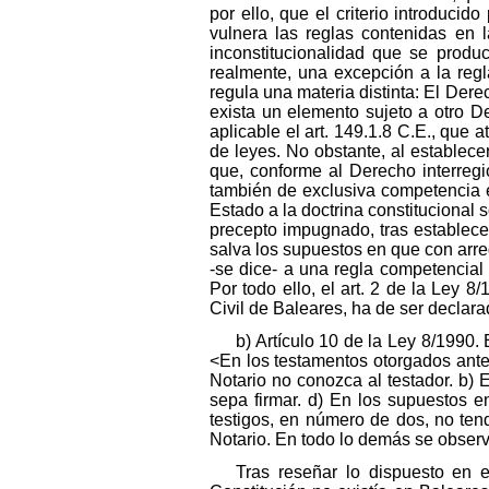
por ello, que el criterio introducid
vulnera las reglas contenidas en l
inconstitucionalidad que se produ
realmente, una excepción a la regl
regula una materia distinta: El Dere
exista un elemento sujeto a otro D
aplicable el art. 149.1.8 C.E., que 
de leyes. No obstante, al establecer
que, conforme al Derecho interregi
también de exclusiva competencia e
Estado a la doctrina constitucional 
precepto impugnado, tras establecer 
salva los supuestos en que con arreg
-se dice- a una regla competencial d
Por todo ello, el art. 2 de la Ley 
Civil de Baleares, ha de ser declara
b) Artículo 10 de la Ley 8/1990.
<En los testamentos otorgados ante 
Notario no conozca al testador. b)
sepa firmar. d) En los supuestos e
testigos, en número de dos, no ten
Notario. En todo lo demás se observ
Tras reseñar lo dispuesto en 