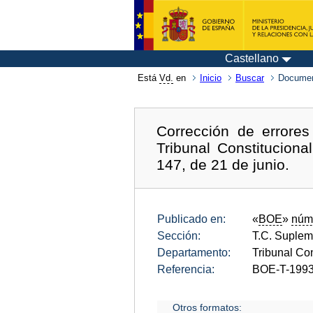
Castellano
Está
Vd.
en
Inicio
Buscar
Documen
Corrección de errore
Tribunal Constituciona
147, de 21 de junio.
Publicado en:
«
BOE
»
núm
Sección:
T.C. Suplem
Departamento:
Tribunal Con
Referencia:
BOE-T-1993
Otros formatos: