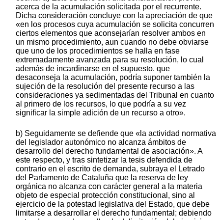
acerca de la acumulación solicitada por el recurrente.
Dicha consideración concluye con la apreciación de que
«en los procesos cuya acumulación se solicita concurren
ciertos elementos que aconsejarían resolver ambos en
un mismo procedimiento, aun cuando no debe obviarse
que uno de los procedimientos se halla en fase
extremadamente avanzada para su resolución, lo cual
además de incardinarse en el supuesto. que
desaconseja la acumulación, podría suponer también la
sujeción de la resolución del presente recurso a las
consideraciones ya sedimentadas del Tribunal en cuanto
al primero de los recursos, lo que podría a su vez
significar la simple adición de un recurso a otro».
b) Seguidamente se defiende que «la actividad normativa del legislador autonómico no alcanza ámbitos de desarrollo del derecho fundamental de asociación». A este respecto, y tras sintetizar la tesis defendida de contrario en el escrito de demanda, subraya el Letrado del Parlamento de Cataluña que la reserva de ley orgánica no alcanza con carácter general a la materia objeto de especial protección constitucional, sino al ejercicio de la potestad legislativa del Estado, que debe limitarse a desarrollar el derecho fundamental; debiendo entenderse por desarrollo «la delimitación del ejercicio del derecho en relación con el resto de derechos así como su relación con las demás personas en tanto que también titulares de derechos y libertades». La colaboración del legislador orgánico, cuya tarea se califica de excepcional y limitada, con el legislador ordinario se traduce en «la reserva al legislador excepcional del mínimo desarrollo directo del derecho fundamental en aquello que es substancial al mismo y a la vez lo hace reconocible del resto de derechos, y la intangibilidad para ese mismo legislador orgánico del ámbito de normación que debe abordar el llamado legislador ordinario». Existe, así, una colaboración internormativa que permite alcanzar una disciplina integral y articulada del fenómeno asociativo, donde al legislador orgánico le corresponde el desarrollo del núcleo esencial y al ordinario la normación de la materia en concreto (art. 53.1 CE). Esta colaboración evita la privación absoluta o la limitación a expresiones insustanciales de la potestad del legislador ordinario estatal o autonómico, pues, como ya ha señalado este Tribunal, es difícil concebir un ámbito del orden social en el que de una forma u otra no incidan los derechos fundamentales. Dicho de otro modo, la ley orgánica se interpone entre la Constitución y la ley ordinaria con una finalidad concreta, específica y excepcional, cual es la de proceder al desarrollo del ámbito nuclear del derecho fundamental (SSTC 132/1989, de 18 de julio y 101/1991, de 13 de mayo). La ley orgánica, como «ley de interposición», no es requisito de ejercicio de la actividad del legislador ordinario, ya que, por la efectividad directa de los derechos fundamentales y el sistema especial de protección de que gozan [arts. 53.2 y 161.1 b) CE], la Constitución no exige la existencia de ley orgánica, a salvo los específicos supuestos en los que ella misma llama al legislador para el desarrollo de un determinado derecho, o cuando la configuración legal del derecho represente un elemento esencial de su ejercicio. Con cita de la STC 67/1985, de 24 de mayo, apunta el Letrado del Parlamento de Cataluña que la ley ordinaria, en tanto no constituye desarrollo del núcleo del derecho fundamental, no afectará materialmente al ámbito reservado al legislador orgánico. E, igualmente, que «como parece reconocer el propio recurrente en tanto no exista ley orgánica el legislador estatal o autonómico puede regular todos aquellos ámbitos con inclusión de las materias conexas, que no constituyan desarrollo directo del derecho». Eso es justamente lo que hace la Ley autonómica impugnada. En el caso concreto del derecho de asociación, la no necesidad de la ley orgánica se acentúa por el hecho de que la Constitución, lejos de limitarse a su reconocimiento, establece un estatuto mínimo y ordenado para las asociaciones, con lo que el espacio de la ley orgánica queda reducido. Seguidamente se pregunta el Letrado del Parlamento de Cataluña por el contenido esencial de este derecho fundamental, «por cuanto éste se configura como límite refractario a la acción del legislador ex art. 53.1 CE». Esa esencialidad se corresponde con aquella parte del contenido del derecho sin la cual éste pierde su peculiaridad, esto es, aquel conjunto de manifestaciones que lo hacen singularizable y recognoscible como derecho correspondiente a un determinado tipo, incluyéndose en ese contenido aquella parte que es imprescindible para su efectividad (STC 11/1981, de 8 de abril). En el caso del derecho de asociación, tales extremos configuradores de su contenido esencial se encuentran ya recogidos y desarrollados en la propia Constitución. Así, en el art. 22 CE se contienen las libertades positiva y negativa de asociación, el libre desarrollo de la vida asociativa y de las actividades inherentes a la misma, configurando la Constitución directamente los límites al ámbito positivo en los apartados 2 y 5 del citado precepto. Asimismo, la previsión de existencia de registros, en los términos señalados en el art. 22.3 CE, no constituye un límite al derecho ni, por ende, requisito de reconocimiento de existencia del mismo, pues, como palmariamente se expresa en la Constitución, la inscripción registral sólo se establece a los puros y simples fines de publicidad, por lo que la no inscripción no puede dar como resultado negar el derecho de asociación ni desconocer la existencia de una asociación no inscrita. Consecuentemente, la función del legislador orgánico ha quedado extremadamente reducida al existir en la propia Constitución una regulación suficiente del derecho de asociación. De donde resulta una disminución de la incidencia del legislador orgánico a favor del legislador ordinario (art. 53.1 CE). c) A continuación se examina la competencia asumida por Cataluña en materia de asociaciones, recogida en el art. 9.24 de su Estatuto de Autonomía, donde se mencionan conjuntamente las fundaciones y las asociaciones. Un primer desarrollo de esta competencia tuvo lugar con la aprobación por el Parlamento de Cataluña de la Ley 1/1982, de 3 de marzo, de Fundaciones, que no fue objeto de impugnación ante este Tribunal Constitucional. Frente a la interpretación del alcance de este título competencial defendida por el recurrente, asentada sobre la distinción entre la regulación de tipos específicos de la materia asociativa y la regulación general del régimen jurídico de las asociaciones, sostiene el Letrado del Parlamento de Cataluña que la competencia autonómica se extiende a toda la materia asociativa, con los límites que examina. El primero de ellos es el establecido en el art. 149.1.1 CE, si bien cree oportuno el Letrado parlamentario hacer algunas precisiones acerca de su utilización instrumental. Dichas precisiones toman como punto de partida la constatación de que no existe título competencial específico en favor del Estado en materia de asociaciones. Ciertamente, sólo al Estado le corresponde el desarrollo del derecho en forma de ley orgánica, pero esa función no puede mermar la competencia asumida por las Comunidades Autónomas «más allá del estricto ámbito de desarrollo cuyo alcance aquí ya se ha intentado delimitar». Corolario de todo ello es que el único título competencial que esgrime, inadecuadamente, el Estado es el recogido en el art. 149.1.1 CE. Del tenor de ese precepto constitucional se deduce con bastante claridad que la atribución al Estado de la función que en él se menciona no le autoriza a regular todas las condiciones, sino sólo aquellas que tengan la consideración de básicas a los fines establecidos en el propio art. 149.1.1 CE, lo que excluye de suyo una regulación genérica pormenorizada del ámbito material sobre el que se proyecte. Esas condiciones básicas deben ser relevantes para asegurar la igualdad en el ejercicio de los derechos y habrán de incluir lo estrictamente indispensable para no provocar una uniformidad normativa sin ámbito de actuación para el legislador autonómico y complementarse con los títulos competenciales específicos que el Estado pueda ostentar en un ámbito material determinado. En este sentido, se afirma que este Tribunal ha utilizado el art. 149.1.1 CE en unión de otro título competencial estatal, «de cuya conjunción se deriva la potestad de establecer las condiciones mínimas a que se refiere el artículo 149.1.1 con respecto a la materia en concreto». Si el art. 149.1.1 CE no se conecta con ninguna competencia específica del Estado, «su función es de alcance hermenéutico», erigiéndose en límite negativo que impide al legislador territorial establecer o incidir en las condiciones básicas de ejercicio de los derechos cuando estén regulando materias de su propia competencia (al respecto se citan las SSTC 37/1981, de 16 de noviembre; 87/1985, de 16 de julio y 152/1988, de 20 de julio). Lo expuesto le permite al Letrado del Parlamento de Cataluña alcanzar tres conclusiones. En primer lugar, constata que el Estado no tiene título competencial como legislador ordinario para la regulación del régimen jurídico de las asociaciones. En segundo lugar, precisa que el art. 149.1.1 CE no atribuye competencias, puesto que carece de un ámbito material específico, sino que representa un elemento de interpretación al que deben sujetarse las Comunidades Autónomas. Por último, reitera que la potestad atribuida al legislador orgánico se limita a un mínimo desarrollo del derecho de asociación, puesto que el estatuto y régimen jurídico de este derecho se halla en la propia Constitución. Se afirma en el escrito rector de este proceso que Cataluña ostenta competencias únicamente sobre los tipos específicos de asociaciones mencionados en el art. 9.24 de su Estatuto de Autonomía. Sin embargo, el Letrado del Parlamento de Cataluña discrepa de esta interpretación, puesto que ella ignora la utilización de una cláusula de cierre en el precepto estatutario el término «y similares», con la que se generaliza el ámbito material competencial hasta incluir la regulación del régimen jurídico de las asociaciones (en apoyo se citan las SSTC 157/1992, de 22 de octubre, y 5/1996, de 16 de enero). d) Para concluir, entra el Letrado parlamentario a examinar los preceptos impugnados, cuya constitucionalidad defiende con los siguientes argumentos. Con respecto al art. 2 de la Ley, señala que «el Parlamento de Cataluña en realidad no hace más que transcribir los principios inherentes al derecho de asociación según la configuración cons