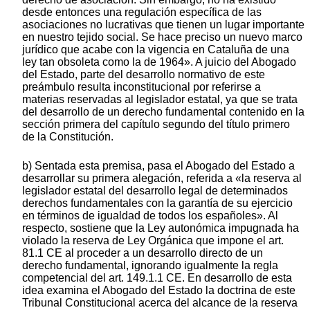
desde entonces una regulación específica de las
asociaciones no lucrativas que tienen un lugar importante
en nuestro tejido social. Se hace preciso un nuevo marco
jurídico que acabe con la vigencia en Cataluña de una
ley tan obsoleta como la de 1964». A juicio del Abogado
del Estado, parte del desarrollo normativo de este
preámbulo resulta inconstitucional por referirse a
materias reservadas al legislador estatal, ya que se trata
del desarrollo de un derecho fundamental contenido en la
sección primera del capítulo segundo del título primero
de la Constitución.
b) Sentada esta premisa, pasa el Abogado del Estado a desarrollar su primera alegación, referida a «la reserva al legislador estatal del desarrollo legal de determinados derechos fundamentales con la garantía de su ejercicio en términos de igualdad de todos los españoles». Al respecto, sostiene que la Ley autonómica impugnada ha violado la reserva de Ley Orgánica que impone el art. 81.1 CE al proceder a un desarrollo directo de un derecho fundamental, ignorando igualmente la regla competencial del art. 149.1.1 CE. En desarrollo de esta idea examina el Abogado del Estado la doctrina de este Tribunal Constitucional acerca del alcance de la reserva de Ley Orgánica. Una doctrina que ha hecho hincapié en el riesgo de petrificación del Ordenamiento por la vía de las leyes orgánicas, por lo que se impone la interpretación restrictiva del art. 81.1 CE. Este criterio ha llevado a entender que la referencia al desarrollo de los derechos fundamentales y de las libertades públicas únicamente alcanza a los proclamados en la sección primera del capítulo segundo del título primero del texto constitucional (STC 70/1983, de 5 de agosto). Profundizando algo más, este Tribunal ha precisado que la referencia a los «derechos y libertades» se ciñe exclusivamente a éstos y no a cualesquiera otros contenidos de los arts. 15 a 29 CE (STC 6/1981, de 16 de marzo, en relación con el art. 20.3 CE). Finalmente, se ha señalado que sólo están sujetas a la reserva de ley orgánica las normas relativas al desarrollo de esos derechos, por lo que no cabe extenderla hasta comprender todo lo que «afecte» al derecho, ni siquiera todo lo que pueda considerarse regulación de su ejercicio (SSTC 67/1985, de 24 de mayo y 137/1986, de 6 de noviembre). A la vista de esta delimitación, sostiene el Abogado del Estado que «los artículos impugnados (salvo el art. 15, el 16 y el 29, que conciernen al art. 149.1.6 CE), entran de lleno en la reserva de ley orgánica, tal y como se contempla en los artículos 15 a 29; se trata de desarrollar el propio derecho; y se trata de un auténtico desarrollo general y directo del derecho como tal». Señala a continuación que es posible que una determinada materia quede nominalmente atribuida a la competencia exclusiva de una Comunidad Autónoma, en virtud de las previsiones estatutarias, pero que se encuentre conectada directamente con algún derecho fundamental. En tales supuestos, la adscripción material de tales derechos a las leyes orgánicas, cuya elaboración y aprobación corresponde a las Cortes Generales, conlleva que «se establezca una nueva relación de distribución competencial entre el Estado y las Comunidades Autónomas». En este sentido, la STC 25/1981, de 14 de julio, en su FJ 5, alude a la doble condición objetiva y subjetiva de los derechos fundamentales, calificados expresamente como «elemento unificador» del sistema. Siempre en opinión del Abogado del Estado, esta resolución deja clara «la configuración de los derechos fundamentales mediante un régimen unitario estatal y, en consecuencia, la necesidad de su regulación uniforme, atribuida, por lo demás a la ley orgánica», una idea que ya figuraba en la STC 5/1981, de 13 de febrero (FJ 22). Para el Abogado del Estado, en estas resoluciones «el Tribunal Constitucional, además de reiterar la función de las leyes orgánicas en cuanto al desarrollo normativo de los derechos fundamentales, pone de manifiesto la conexión de éstos con el título competencial recogido en el art. 149.1.1 CE». Centrando ya la cuestión en las relaciones entre leyes orgánicas y leyes ordinarias en lo que específicamente se refiere al derecho de asociación, alude a la STC 67/1985, de 24 de mayo, donde se declara que «el artículo 22 de la Constitución contiene una garantía que podríamos denominar común; es decir, el derecho de asociación que regula el artículo mencionado se refiere a un género -la asociación- dentro del que caben modalidades específicas. Así, en la propia Constitución (artículo 6 y 7), se contienen normas especiales respecto de asociaciones de relevancia constitucional como los partidos políticos, los sindicatos y las asociaciones empresariales» y se añade que «por ello debe señalarse que la reserva de la Ley Orgánica en el artículo 81.1 de la Constitución en orden a las leyes relativas "al desarrollo de los derechos fundamentales" se refiere en este caso a la Ley que desarrolle el derecho fundamental de asociación en cuanto tal, pero no excluye la posibilidad de que las leyes ordinarias incidan en la regulación de tipos específicos de asociaciones, siempre que respeten el desarrollo efectuado en la Ley Orgánica» [FJ 3 c)]. Con estas alusiones a la doctrina constitucional, entiende el Abogado del Estado que «se han sentado ya pautas notablemente seguras en relación con el ámbito general de la ley orgánica respecto a la regulación uniforme de los derechos fundamentales como status de todos los ciudadanos en cualquier parte del territorio nacional». Una doctrina que se completa en la STC 5/1981, de 13 de febrero, con una indicación capital, cual es la de que cuando concurre la reserva de ley orgánica con algún título competencial exclusiva del Estado, entonces el definido en el art. 149.1.30 CE, todo el desarrollo del derecho fundamental ha de permanecer en la esfera estatal. Bien es cierto que esta doctrina ha sido posteriormente matizada en la STC 137/1986, de 6 de noviembre. Finalmente, se menciona la STC 157/1992, de 22 de octubre, donde, al hilo del enjuiciamiento de la regulación autonómica de las asociaciones juveniles formalmente amparada en el título «juventud», se afirma que esta competencia no faculta al legislador autonómico para «establecer límites a la libertad de creación de asociaciones, a la libertad de asociarse y de no asociarse, al derecho de dar personalidad jurídica a las asociaciones constituidas, ni puede tampoco reglar la organización interna de las asociaciones, la normativa aplicable a las mismas, los derechos y deberes de sus miembros o las causas de suspensión y disolución de las mismas. En suma, no puede regular ni el ejercicio de la libertad de asociación ni el régimen jurídico general de las asociaciones juveniles» (FJ 2). En esta resolución se pondría claramente de manifiesto, según el parecer del Abogado del Estado, cómo, por el juego de la reserva de ley orgánica y de la regulación de las condiciones básicas del ejercicio del derecho fundamental, existe una esfera normativa que corresponde al Estado y que debe ser respetada por el legislador autonómico. c) Seguidamente se analizan «las competencias autonómicas en materia de asociaciones»; análisis que alcanza al «planteamiento general de la ley impugnada». Recuerda el Abogado del Estado que, en el momento de interponer el presente recurso, no existía una ley orgánica postconstitucional que hubiera desarrollado el derecho fundamental de asociación. De existir, las materias en ella reguladas, ya fueran estrictamente propias de la ley orgánica, ya simplemente conexas con aquéllas, quedarían congeladas en su rango y, por tanto, no cabría su regulación autonómica. Sin embargo, también apunta que, al no existir esa ley orgánica, es posible entender que la ley ordinaria autonómica puede regular todas las materias a las que no alcance la reserva de ley orgánica, es decir, también las denominadas conexas. Ante la ausencia de un ley orgánica en la materia, el Abogado del Estado apunta la conveniencia de atender a los criterios establecidos en la STC 5/1981, de 13 de febrero, dado que pueden servir para precisar qué preceptos de la ley impugnada invaden el ámbito estricto de la ley orgánica. Ciertamente, se señala, existen algunas diferencias sustanciales entre el supuesto entonces examinado y el actual. En la referida Sentencia se dilucidó la constitucionalidad de la Ley Orgánica del estatuto de centros escolares, que versaba sobre un derecho prestacional, mientras que el ahora concernido es un derecho de libertad. Por otro lado, en este caso «la competencia estatal, referida a una parte del ordenamiento jurídico con carácter general, coincide en una primera aproximación, con la competencia autonómica implicada»: la competencia exclusiva sobre «asociaciones de carácter docente, cultural, artístico, benéfico- asistencial y similares». Es preciso, por tanto, «dirimir esta aparente concurrencia de competencias». Al efecto, se invoca la STC 42/1981, de 22 de diciembre, en cuyo fundamento jurídico 2 se afirma que «la Constitución distingue entre distintos núcleos de interés, en función de los cuales han de atribuirse las respectivas competencias» y que «la técnica empleada por la Constitución es compleja, dada la coincidencia sobre una misma materia de intereses generales de diverso alcance, y dado que un mismo objeto es susceptible -generalmente- de ser situado en diversos campos. De ahí que para solucionar las cuestiones que puedan plantearse hay que partir del contenido inherente de cada competencia y sólo si, aun aplicando ese criterio, se sigue produciendo un entrecruzamiento, habrá que determinar la competencia que debe prevalecer». Acudiendo al contenido inherente del título competencial autonómico, señala el Abogado del Estado que hace referencia «a varios tipos o especies dentro del género asociación», por lo que no parece posible que partiendo desde esos tipos o especies el legislador autonómico proceda a regular todos los elementos definidores de la institución, ya que tales elementos corresponden al género y no a sus especies. En consecuencia, «el título competencial autonómico considerado debe entenderse como fundamentador de las facultades que se refieren a la especificidad resultante del carácter docente, cultural, artístico, benéfico- asistencial de ciertas asociaciones y no de todas las facultades sobre las asociaciones que tienen alguno de aquellos caracteres». Dicho de otro modo, aun cuando se ostente competencia exclusiva sobre determinados tipos de asociaciones, su desarrollo normativo no pod