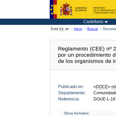
Castellano
Está
Vd.
en
Inicio
Buscar
Documen
Reglamento (CEE) nº 23
por un procedimiento d
de los organismos de i
Publicado en:
«
DOCE
»
nú
Departamento:
Comunidade
Referencia:
DOUE-L-19
Otros formatos: