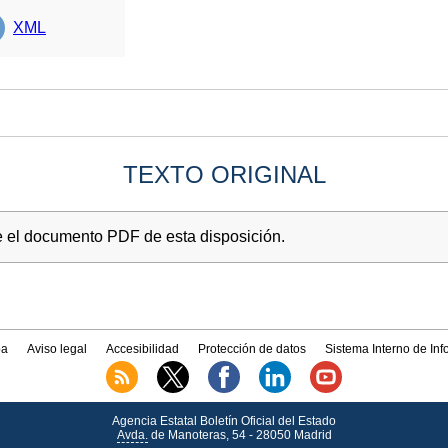
XML
TEXTO ORIGINAL
e el documento PDF de esta disposición.
a
Aviso legal
Accesibilidad
Protección de datos
Sistema Interno de In
Agencia Estatal Boletín Oficial del Estado
Avda.
de Manoteras, 54 - 28050 Madrid