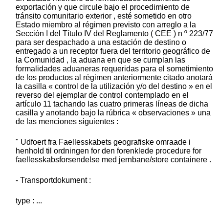
exportación y que circule bajo el procedimiento de
tránsito comunitario exterior , esté sometido en otro
Estado miembro al régimen previsto con arreglo a la
Sección I del Título IV del Reglamento ( CEE ) n º 223/77
para ser despachado a una estación de destino o
entregado a un receptor fuera del territorio geográfico de
la Comunidad , la aduana en que se cumplan las
formalidades aduaneras requeridas para el sometimiento
de los productos al régimen anteriormente citado anotará
la casilla « control de la utilización y/o del destino » en el
reverso del ejemplar de control contemplado en el
artículo 11 tachando las cuatro primeras líneas de dicha
casilla y anotando bajo la rúbrica « observaciones » una
de las menciones siguientes :
" Udfoert fra Faellesskabets geografiske omraade i
henhold til ordningen for den forenklede procedure for
faellesskabsforsendelse med jernbane/store containere .
- Transportdokument :
type : ...