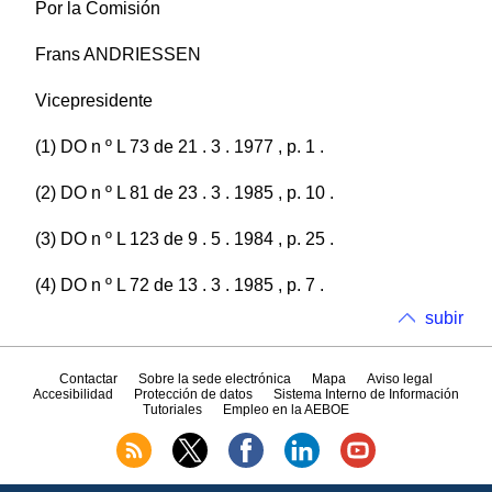
Por la Comisión
Frans ANDRIESSEN
Vicepresidente
(1) DO n º L 73 de 21 . 3 . 1977 , p. 1 .
(2) DO n º L 81 de 23 . 3 . 1985 , p. 10 .
(3) DO n º L 123 de 9 . 5 . 1984 , p. 25 .
(4) DO n º L 72 de 13 . 3 . 1985 , p. 7 .
subir
Contactar
Sobre la sede electrónica
Mapa
Aviso legal
Accesibilidad
Protección de datos
Sistema Interno de Información
Tutoriales
Empleo en la AEBOE