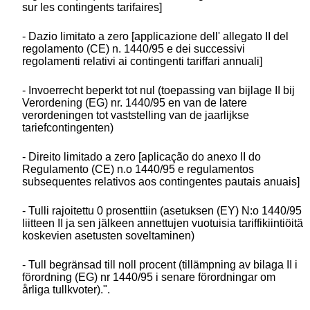
sur les contingents tarifaires]
- Dazio limitato a zero [applicazione dell' allegato II del
regolamento (CE) n. 1440/95 e dei successivi
regolamenti relativi ai contingenti tariffari annuali]
- Invoerrecht beperkt tot nul (toepassing van bijlage II bij
Verordening (EG) nr. 1440/95 en van de latere
verordeningen tot vaststelling van de jaarlijkse
tariefcontingenten)
- Direito limitado a zero [aplicação do anexo II do
Regulamento (CE) n.o 1440/95 e regulamentos
subsequentes relativos aos contingentes pautais anuais]
- Tulli rajoitettu 0 prosenttiin (asetuksen (EY) N:o 1440/95
liitteen II ja sen jälkeen annettujen vuotuisia tariffikiintiöitä
koskevien asetusten soveltaminen)
- Tull begränsad till noll procent (tillämpning av bilaga II i
förordning (EG) nr 1440/95 i senare förordningar om
årliga tullkvoter).".