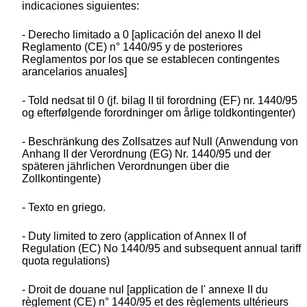
indicaciones siguientes:
- Derecho limitado a 0 [aplicación del anexo II del
Reglamento (CE) n° 1440/95 y de posteriores
Reglamentos por los que se establecen contingentes
arancelarios anuales]
- Told nedsat til 0 (jf. bilag II til forordning (EF) nr. 1440/95
og efterfølgende forordninger om årlige toldkontingenter)
- Beschränkung des Zollsatzes auf Null (Anwendung von
Anhang II der Verordnung (EG) Nr. 1440/95 und der
späteren jährlichen Verordnungen über die
Zollkontingente)
- Texto en griego.
- Duty limited to zero (application of Annex II of
Regulation (EC) No 1440/95 and subsequent annual tariff
quota regulations)
- Droit de douane nul [application de l' annexe II du
règlement (CE) n° 1440/95 et des règlements ultérieurs