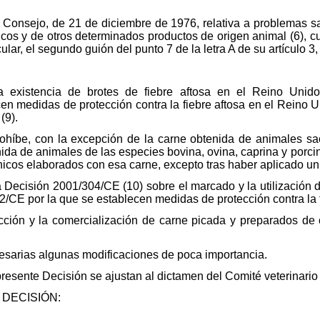
l Consejo, de 21 de diciembre de 1976, relativa a problemas s
cos y de otros determinados productos de origen animal (6), cu
cular, el segundo guión del punto 7 de la letra A de su artículo 3,
la existencia de brotes de fiebre aftosa en el Reino Unid
n medidas de protección contra la fiebre aftosa en el Reino Un
(9).
ohíbe, con la excepción de la carne obtenida de animales sac
ida de animales de las especies bovina, ovina, caprina y porcin
icos elaborados con esa carne, excepto tras haber aplicado un
a Decisión 2001/304/CE (10) sobre el marcado y la utilización
2/CE por la que se establecen medidas de protección contra la 
ucción y la comercialización de carne picada y preparados de 
cesarias algunas modificaciones de poca importancia.
presente Decisión se ajustan al dictamen del Comité veterinari
DECISIÓN: