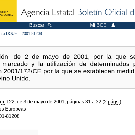
Buscar
Mi BOE
to DOUE-L-2001-81208
ión, de 2 de mayo de 2001, por la que se
 marcado y la utilización de determinados 
ón 2001/172/CE por la que se establecen medid
eino Unido.
m.
122, de 3 de mayo de 2001, páginas 31 a 32 (2
págs.
)
s Europeas
01-81208