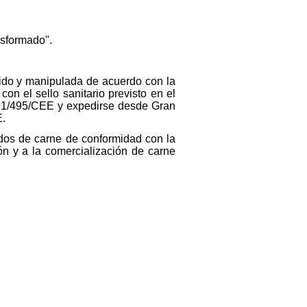
nsformado".
Unido y manipulada de acuerdo con la
on el sello sanitario previsto en el
va 91/495/CEE y expedirse desde Gran
E.
rados de carne de conformidad con la
ón y a la comercialización de carne