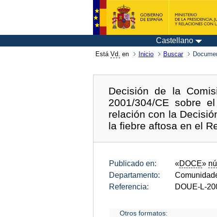
Castellano
Está
Vd.
en
Inicio
Buscar
Documen
Decisión de la Comis
2001/304/CE sobre el
relación con la Decisi
la fiebre aftosa en el R
Publicado en:
«
DOCE
»
nú
Departamento:
Comunidade
Referencia:
DOUE-L-20
Otros formatos: