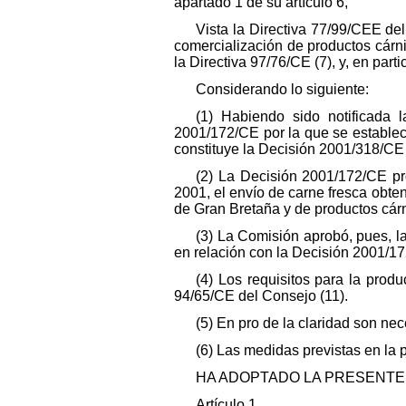
apartado 1 de su artículo 6,
Vista la Directiva 77/99/CEE de
comercialización de productos cárni
la Directiva 97/76/CE (7), y, en parti
Considerando lo siguiente:
(1) Habiendo sido notificada 
2001/172/CE por la que se establece
constituye la Decisión 2001/318/CE 
(2) La Decisión 2001/172/CE pr
2001, el envío de carne fresca obten
de Gran Bretaña y de productos cárn
(3) La Comisión aprobó, pues, l
en relación con la Decisión 2001/17
(4) Los requisitos para la prod
94/65/CE del Consejo (11).
(5) En pro de la claridad son ne
(6) Las medidas previstas en la 
HA ADOPTADO LA PRESENTE 
Artículo 1