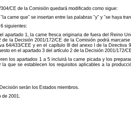
01/304/CE de la Comisión quedará modificado como sigue:
 "la carne que" se insertan entre las palabras "y" y "se haya tra
 6 siguientes:
 el apartado 1, la carne fresca originaria de fuera del Reino 
o 2 de la Decisión 2001/172/CE de la Comisión podrá marcarse c
tiva 64/433/CEE y en el capítulo III del anexo I de la Directi
esto en el apartado 3 del artículo 2 de la Decisión 2001/172/C
ieren los apartados 1 a 5 incluirá la carne picada y los prepa
 la que se establecen los requisitos aplicables a la producci
e Decisión serán los Estados miembros.
o de 2001.