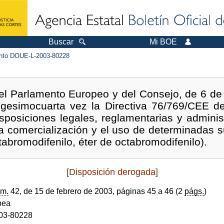
Buscar
Mi BOE
to DOUE-L-2003-80228
el Parlamento Europeo y del Consejo, de 6 de 
igesimocuarta vez la Directiva 76/769/CEE del
sposiciones legales, reglamentarias y adminis
a comercialización y el uso de determinadas 
tabromodifenilo, éter de octabromodifenilo).
[Disposición derogada]
m.
42, de 15 de febrero de 2003, páginas 45 a 46 (2
págs.
)
pea
03-80228