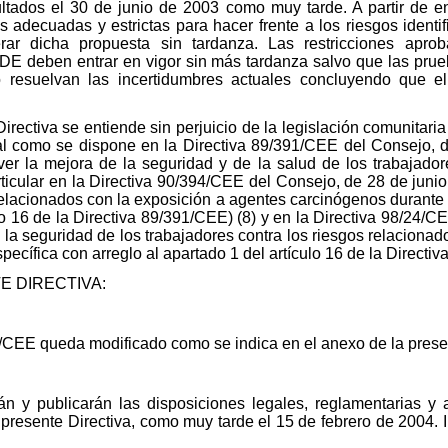
ltados el 30 de junio de 2003 como muy tarde. A partir de e
adecuadas y estrictas para hacer frente a los riesgos identi
ar dicha propuesta sin tardanza. Las restricciones apr
DE deben entrar en vigor sin más tardanza salvo que las pru
o resuelvan las incertidumbres actuales concluyendo que
irectiva se entiende sin perjuicio de la legislación comunitaria
tal como se dispone en la Directiva 89/391/CEE del Consejo, d
r la mejora de la seguridad y de la salud de los trabajadores
ticular en la Directiva 90/394/CEE del Consejo, de 28 de junio 
relacionados con la exposición a agentes carcinógenos durante e
lo 16 de la Directiva 89/391/CEE) (8) y en la Directiva 98/24/C
 y la seguridad de los trabajadores contra los riesgos relacion
pecífica con arreglo al apartado 1 del artículo 16 de la Directiv
 DIRECTIVA:
9/CEE queda modificado como se indica en el anexo de la presen
 y publicarán las disposiciones legales, reglamentarias y a
 presente Directiva, como muy tarde el 15 de febrero de 2004.