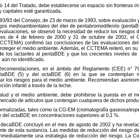
o 14 del Tratado, debe establecerse un espacio sin fronteras inte
 capitales esté garantizada.
93/93 del Consejo, de 23 de marzo de 1993, sobre evaluación y 
esgos medioambientales del éter de pentabromodifenilo (pentaB
 evaluaciones, se observó la necesidad de reducir los riesgos
s de 4 de febrero de 2000 y 31 de octubre de 2002, el Comi
 (CCTEMA) confirmó las conclusiones de las evaluaciones de
proteger el medio ambiente. Además, el CCTEMA reiteró, en su 
e los lactantes al pentaBDE y que los crecientes niveles de
aún no identificado.
ecomendaciones, en el ámbito del Reglamento (CEE) n° 793/
ntaBDE (5) y del octaBDE (6) en la que se contemplan me
olar los riesgos para el medio ambiente. Recomiendan asimis
ión infantil a través de la leche.
salud y el medio ambiente, debe prohibirse la puesta en el
mercado de artículos que contengan cualquiera de dichos produ
 normalizadas, tales como la CG-EM (cromatografía gaseosa/esp
y del octaBDE en concentraciones superiores al 0,1 %.
el decaBDE concluyó en el mes de agosto de 2002 y ha revelad
ente de esta sustancia. Las medidas de reducción del riesgo 
inmediatamente una estrategia de reducción del riesgo. La Co