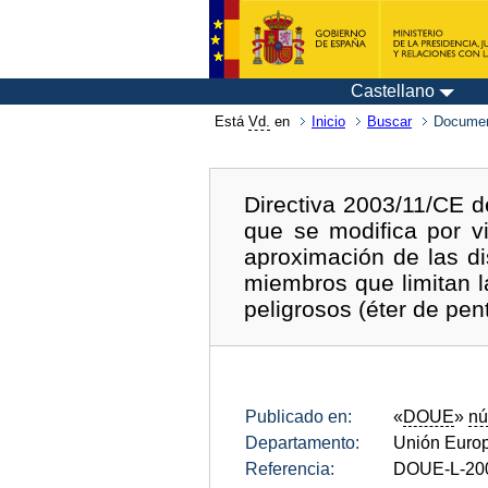
Castellano
Está
Vd.
en
Inicio
Buscar
Documen
Directiva 2003/11/CE d
que se modifica por v
aproximación de las di
miembros que limitan l
peligrosos (éter de pen
Publicado en:
«
DOUE
»
nú
Departamento:
Unión Euro
Referencia:
DOUE-L-20