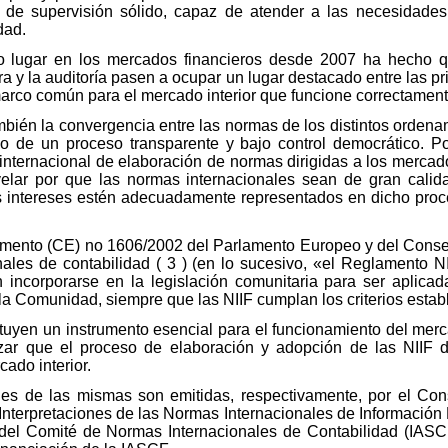
de supervisión sólido, capaz de atender a las necesidades 
dad.
do lugar en los mercados financieros desde 2007 ha hecho q
era y la auditoría pasen a ocupar un lugar destacado entre las p
marco común para el mercado interior que funcione correctament
bién la convergencia entre las normas de los distintos ordenam
o de un proceso transparente y bajo control democrático. Po
nternacional de elaboración de normas dirigidas a los mercado
elar por que las normas internacionales sean de gran calida
s intereses estén adecuadamente representados en dicho proc
mento (CE) no 1606/2002 del Parlamento Europeo y del Consejo,
nales de contabilidad ( 3 ) (en lo sucesivo, «el Reglamento N
n incorporarse en la legislación comunitaria para ser aplic
la Comunidad, siempre que las NIIF cumplan los criterios esta
ituyen un instrumento esencial para el funcionamiento del merc
tizar que el proceso de elaboración y adopción de las NIIF
cado interior.
iones de las mismas son emitidas, respectivamente, por el Co
Interpretaciones de las Normas Internacionales de Información
del Comité de Normas Internacionales de Contabilidad (IASC