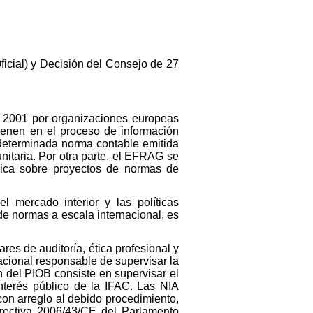
icial) y Decisión del Consejo de 27
n 2001 por organizaciones europeas
vienen en el proceso de información
determinada norma contable emitida
nitaria. Por otra parte, el EFRAG se
cnica sobre proyectos de normas de
mercado interior y las políticas
de normas a escala internacional, es
res de auditoría, ética profesional y
acional responsable de supervisar la
 del PIOB consiste en supervisar el
nterés público de la IFAC. Las NIA
on arreglo al debido procedimiento,
irectiva 2006/43/CE del Parlamento