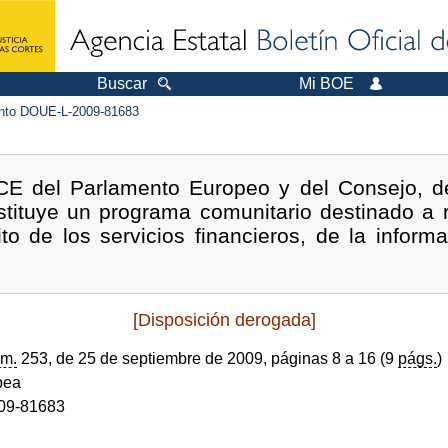
Buscar
Mi BOE
to DOUE-L-2009-81683
/CE del Parlamento Europeo y del Consejo, d
nstituye un programa comunitario destinado a 
to de los servicios financieros, de la informa
[Disposición derogada]
m.
253, de 25 de septiembre de 2009, páginas 8 a 16 (9
págs.
)
pea
09-81683