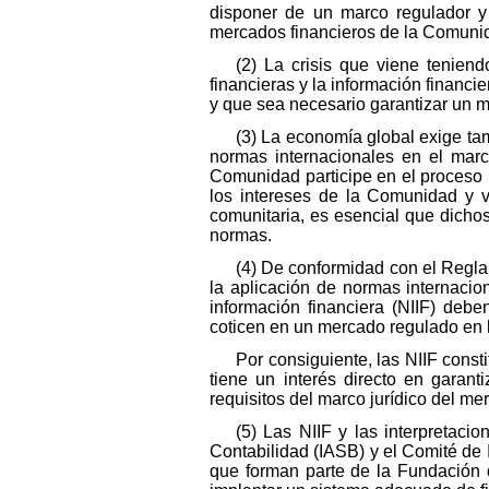
disponer de un marco regulador y 
mercados financieros de la Comuni
(2) La crisis que viene tenien
financieras y la información financi
y que sea necesario garantizar un 
(3) La economía global exige tam
normas internacionales en el marc
Comunidad participe en el proceso i
los intereses de la Comunidad y v
comunitaria, es esencial que dicho
normas.
(4) De conformidad con el Regla
la aplicación de normas internacio
información financiera (NIIF) debe
coticen en un mercado regulado en 
Por consiguiente, las NIIF const
tiene un interés directo en garan
requisitos del marco jurídico del mer
(5) Las NIIF y las interpretac
Contabilidad (IASB) y el Comité de 
que forman parte de la Fundación 