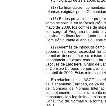
( 5 ) DO L 25 de 29.1.2009, p. 28
(17) La financiación comunitaria
reformas exigidas por la Comunidad
(18) En los proyectos de progra
como se solicita en la Resolución 
mayo de 2008, los comités de super
con cargo al Programa durante el a
actividades financiadas, junto con
Comisión durante el año siguiente c
(19) Además de introducir camb
gobernanza, cuya necesidad ha pues
permitan desempeñar su misión de
importancia de estas reformas ha s
Jacques de Larosière (Grupo de Lar
el Consejo Europeo de primavera, t
de abril de 2009. Estas reformas d
En relación con la IASCF, las re
del Parlamento Europeo, de 24 de a
del Consejo de Normas Internaci
concretamente el establecimiento d
transparencia y legitimidad en los p
Consultivo de Normas y la formali
IASB.