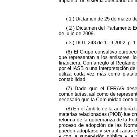
implantar un sistema adecuado de f
_________________
( 1 ) Dictamen de 25 de marzo de
( 2 ) Dictamen del Parlamento E
de julio de 2009.
( 3 ) DO L 243 de 11.9.2002, p. 1.
(6) El Grupo consultivo europe
que representan a los emisores, lo
financiera. Con arreglo al Reglam
por el IASB o una interpretación del
utiliza cada vez más como platafo
contabilidad.
(7) Dado que el EFRAG desemp
comunitarias, así como de represent
necesario que la Comunidad contrib
(8) En el ámbito de la auditoría 
materias relacionadas (PIOB) fue cr
reforma de la gobernanza de la Fed
proceso de adopción de las Normas
pueden adoptarse y ser aplicadas e
y con la supervisión pública y la