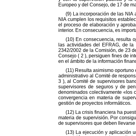
Europeo y del Consejo, de 17 de mayo
(9) La incorporación de las NIA
NIA cumplen los requisitos estable
el proceso de elaboración y aprob
interior. En consecuencia, es impor
(10) En consecuencia, resulta o
las actividades del EFRAG, de la
2342/2002 de la Comisión, de 23 d
Consejo ( 2 ), persiguen fines de in
en el ámbito de la información financ
(11) Resulta asimismo oportuno o
administrativo al Comité de respon
3 ), al Comité de supervisores ban
supervisores de seguros y de pens
denominados colectivamente «los c
convergencia en materia de supervi
gestión de proyectos informáticos.
(12) La crisis financiera ha pue
materia de supervisión. Por consig
de supervisores que deben llevarse
(13) La ejecución y aplicación u