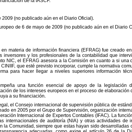
inanciación de la IASCF.
 2009 (no publicado aún en el Diario Oficial).
uropeo de 6 de mayo de 2009 (no publicado aún en el Diario Of
o en materia de información financiera (EFRAG) fue creado e
s inversores y los profesionales de la contabilidad que inter
ento NIC, el EFRAG asesora a la Comisión en cuanto a si una 
 CINIIF, que esté previsto incorporar, cumple la normativa comu
rma para hacer llegar a niveles superiores información té
eña una función esencial de apoyo de la legislación del 
ación de los intereses europeos en el proceso de elaboración 
uya a su financiación.
legal, el Consejo internacional de supervisión pública de estánda
eado en 2005 por el Grupo de Supervisión, organización intern
eración Internacional de Expertos Contables (IFAC). La función
 internacionales de auditoría (NIA) y otras actividades de i
n la Comunidad, siempre que estas hayan sido desarrolladas c
 transparencia adecuadas, como exige el artículo 26 de la D