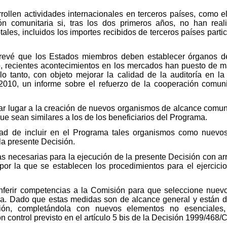
rrollen actividades internacionales en terceros países, como 
ón comunitaria si, tras los dos primeros años, no han reali
tales, incluidos los importes recibidos de terceros países part
prevé que los Estados miembros deben establecer órganos de
o, recientes acontecimientos en los mercados han puesto de m
r lo tanto, con objeto mejorar la calidad de la auditoría en
 2010, un informe sobre el refuerzo de la cooperación comun
 dar lugar a la creación de nuevos organismos de alcance comun
e sean similares a los de los beneficiarios del Programa.
dad de incluir en el Programa tales organismos como nuevos
la presente Decisión.
s necesarias para la ejecución de la presente Decisión con ar
por la que se establecen los procedimientos para el ejercici
conferir competencias a la Comisión para que seleccione nuev
a. Dado que estas medidas son de alcance general y están d
sión, completándola con nuevos elementos no esenciales,
 control previsto en el artículo 5 bis de la Decisión 1999/468/