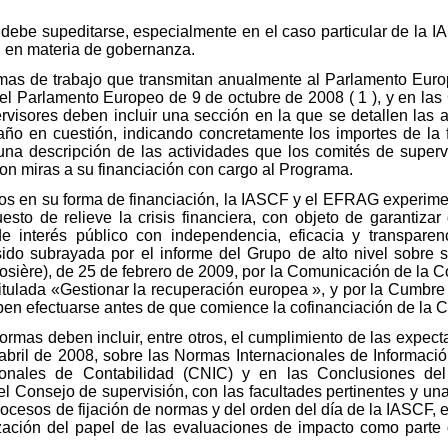
.
 debe supeditarse, especialmente en el caso particular de la IA
 en materia de gobernanza.
mas de trabajo que transmitan anualmente al Parlamento Europ
del Parlamento Europeo de 9 de octubre de 2008 ( 1 ), y en la
visores deben incluir una sección en la que se detallen las 
ño en cuestión, indicando concretamente los importes de la f
 una descripción de las actividades que los comités de super
on miras a su financiación con cargo al Programa.
ios en su forma de financiación, la IASCF y el EFRAG experim
to de relieve la crisis financiera, con objeto de garantizar
 interés público con independencia, eficacia y transparenc
ido subrayada por el informe del Grupo de alto nivel sobre su
osière), de 25 de febrero de 2009, por la Comunicación de la 
itulada «Gestionar la recuperación europea », y por la Cumbre 
eben efectuarse antes de que comience la cofinanciación de la
formas deben incluir, entre otros, el cumplimiento de las expec
bril de 2008, sobre las Normas Internacionales de Informació
onales de Contabilidad (CNIC) y en las Conclusiones de
el Consejo de supervisión, con las facultades pertinentes y 
rocesos de fijación de normas y del orden del día de la IASCF, e
zación del papel de las evaluaciones de impacto como parte