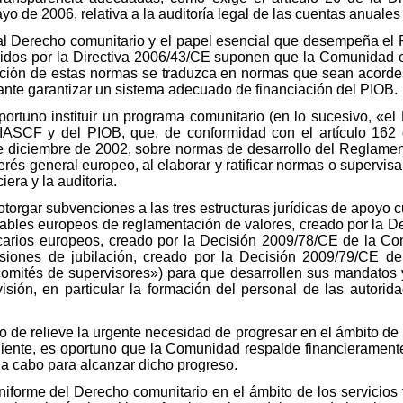
 de 2006, relativa a la auditoría legal de las cuentas anuales 
 al Derecho comunitario y el papel esencial que desempeña el 
cidos por la Directiva 2006/43/CE suponen que la Comunidad 
ación de estas normas se traduzca en normas que sean acordes
tante garantizar un sistema adecuado de financiación del PIOB.
portuno instituir un programa comunitario (en lo sucesivo, «e
 IASCF y del PIOB, que, de conformidad con el artículo 162
e diciembre de 2002, sobre normas de desarrollo del Reglamen
terés general europeo, al elaborar y ratificar normas o supervis
iera y la auditoría.
torgar subvenciones a las tres estructuras jurídicas de apoyo cu
sables europeos de reglamentación de valores, creado por la D
carios europeos, creado por la Decisión 2009/78/CE de la Co
iones de jubilación, creado por la Decisión 2009/79/CE de
omités de supervisores») para que desarrollen sus mandatos y
sión, en particular la formación del personal de las autorid
sto de relieve la urgente necesidad de progresar en el ámbito d
uiente, es oportuno que la Comunidad respalde financierament
 a cabo para alcanzar dicho progreso.
niforme del Derecho comunitario en el ámbito de los servicios f