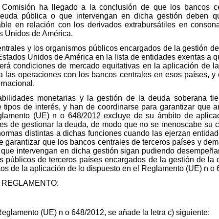
la Comisión ha llegado a la conclusión de que los bancos c
euda pública o que intervengan en dicha gestión deben qu
ble en relación con los derivados extrabursátiles en conson
s Unidos de América.
centrales y los organismos públicos encargados de la gestión d
Estados Unidos de América en la lista de entidades exentas a q
rá condiciones de mercado equitativas en la aplicación de l
 a las operaciones con los bancos centrales en esos países, y
rnacional.
sabilidades monetarias y la gestión de la deuda soberana t
 tipos de interés, y han de coordinarse para garantizar qu
lamento (UE) n o 648/2012 excluye de su ámbito de aplicac
les de gestionar la deuda, de modo que no se menoscabe su 
normas distintas a dichas funciones cuando las ejerzan entida
n de garantizar que los bancos centrales de terceros países y 
 o que intervengan en dicha gestión sigan pudiendo desempeñ
s públicos de terceros países encargados de la gestión de la
os de la aplicación de lo dispuesto en el Reglamento (UE) n o 
 REGLAMENTO:
 Reglamento (UE) n o 648/2012, se añade la letra c) siguiente: