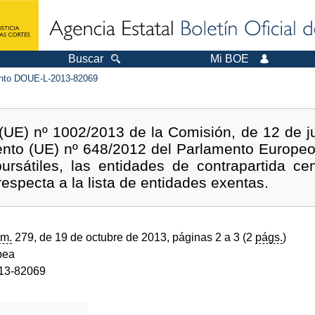
Buscar
Mi BOE
to DOUE-L-2013-82069
UE) nº 1002/2013 de la Comisión, de 12 de jul
nto (UE) nº 648/2012 del Parlamento Europeo 
ursátiles, las entidades de contrapartida cen
especta a la lista de entidades exentas.
m.
279, de 19 de octubre de 2013, páginas 2 a 3 (2
págs.
)
pea
13-82069