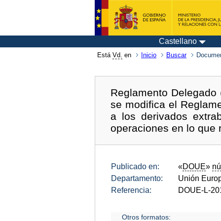
Castellano
Está
Vd.
en
Inicio
Buscar
Documen
Reglamento Delegado (
se modifica el Reglame
a los derivados extrab
operaciones en lo que r
Publicado en:
«
DOUE
»
nú
Departamento:
Unión Euro
Referencia:
DOUE-L-20
Otros formatos: