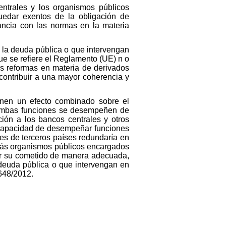
entrales y los organismos públicos
edar exentos de la obligación de
ancia con las normas en la materia
e la deuda pública o que intervengan
ue se refiere el Reglamento (UE) n o
as reformas en materia de derivados
 contribuir a una mayor coherencia y
ienen un efecto combinado sobre el
e ambas funciones se desempeñen de
ión a los bancos centrales y otros
capacidad de desempeñar funciones
des de terceros países redundaría en
demás organismos públicos encargados
ar su cometido de manera adecuada,
 deuda pública o que intervengan en
648/2012.