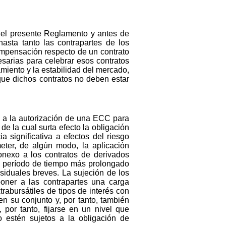
r del presente Reglamento y antes de
asta tanto las contrapartes de los
ompensación respecto de un contrato
sarias para celebrar esos contratos
miento y la estabilidad del mercado,
que dichos contratos no deben estar
ue a la autorización de una ECC para
e la cual surta efecto la obligación
 significativa a efectos del riesgo
ter, de algún modo, la aplicación
onexo a los contratos de derivados
un período de tiempo más prolongado
esiduales breves. La sujeción de los
oner a las contrapartes una carga
rabursátiles de tipos de interés con
n su conjunto y, por tanto, también
por tanto, fijarse en un nivel que
estén sujetos a la obligación de