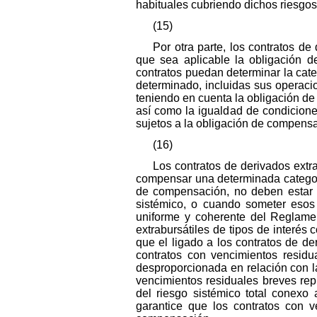
habituales cubriendo dichos riesgo
(15)
Por otra parte, los contratos d
que sea aplicable la obligación d
contratos puedan determinar la cat
determinado, incluidas sus operaci
teniendo en cuenta la obligación de 
así como la igualdad de condicione
sujetos a la obligación de compens
(16)
Los contratos de derivados extr
compensar una determinada categoría 
de compensación, no deben estar su
sistémico, o cuando someter esos
uniforme y coherente del Reglamen
extrabursátiles de tipos de interé
que el ligado a los contratos de de
contratos con vencimientos resid
desproporcionada en relación con la
vencimientos residuales breves rep
del riesgo sistémico total conexo
garantice que los contratos con 