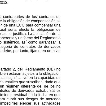
2012.
s contrapartes de los contratos de
ue la obligación de compensación se
ación de una ECC para compensar una
cual surta efecto la obligación de
sí lo justifica. La aplicación de la
 coherente y uniforme del Reglamento
o sistémico, así como garantizar la
egoría de contratos de derivados
debe, por tanto, fijarse en un nivel
apartado 2, del Reglamento (UE) no
bren estarán sujetos a la obligación
cto significativo en la capacidad de
trabursátiles que suscriban, dado que
 un régimen diferente del de los no
ratos de derivados extrabursátiles
imiento residual en la fecha en que
para cubrir sus riesgos de mercado
impedirles ejercer sus actividades