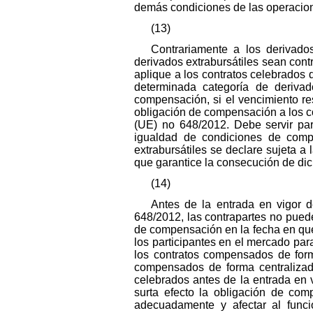
demás condiciones de las operacio
(13)
Contrariamente a los derivados
derivados extrabursátiles sean con
aplique a los contratos celebrados
determinada categoría de derivado
compensación, si el vencimiento resi
obligación de compensación a los co
(UE) no 648/2012. Debe servir para
igualdad de condiciones de compe
extrabursátiles se declare sujeta a
que garantice la consecución de dic
(14)
Antes de la entrada en vigor d
648/2012, las contrapartes no puede
de compensación en la fecha en que 
los participantes en el mercado para
los contratos compensados de forma
compensados de forma centralizada
celebrados antes de la entrada en 
surta efecto la obligación de com
adecuadamente y afectar al funcio