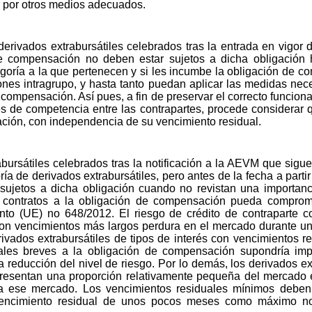
s por otros medios adecuados.
e derivados extrabursátiles celebrados tras la entrada en vigo
e compensación no deben estar sujetos a dicha obligación h
egoría a la que pertenecen y si les incumbe la obligación de c
ones intragrupo, y hasta tanto puedan aplicar las medidas nece
compensación. Así pues, a fin de preservar el correcto funciona
s de competencia entre las contrapartes, procede considerar 
ación, con independencia de su vencimiento residual.
abursátiles celebrados tras la notificación a la AEVM que sig
de derivados extrabursátiles, pero antes de la fecha a partir d
jetos a dicha obligación cuando no revistan una importancia
 contratos a la obligación de compensación pueda comprome
to (UE) no 648/2012. El riesgo de crédito de contraparte c
s con vencimientos más largos perdura en el mercado durante 
rivados extrabursátiles de tipos de interés con vencimientos r
uales breves a la obligación de compensación supondría imp
 reducción del nivel de riesgo. Por lo demás, los derivados ext
resentan una proporción relativamente pequeña del mercado e
 a ese mercado. Los vencimientos residuales mínimos deben, 
vencimiento residual de unos pocos meses como máximo no 