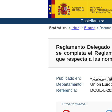
Castellano
Está
Vd.
en
Inicio
Buscar
Documen
Reglamento Delegado (
se completa el Reglam
que respecta a las nor
Publicado en:
«
DOUE
»
nú
Departamento:
Unión Euro
Referencia:
DOUE-L-20
Otros formatos: