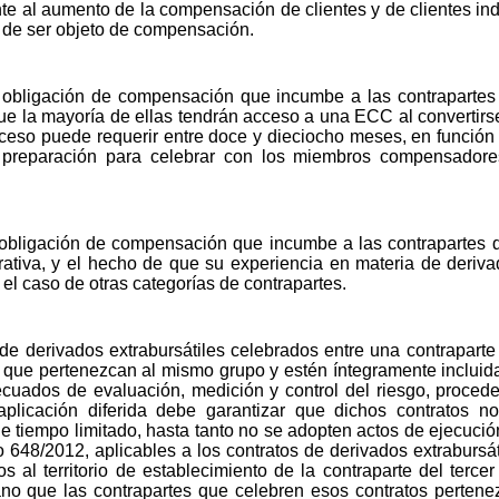
te al aumento de la compensación de clientes y de clientes indi
de ser objeto de compensación.
a obligación de compensación que incumbe a las contrapartes 
e la mayoría de ellas tendrán acceso a una ECC al convertirse 
so puede requerir entre doce y dieciocho meses, en función d
e preparación para celebrar con los miembros compensadore
 obligación de compensación que incumbe a las contrapartes d
rativa, y el hecho de que su experiencia en materia de deriv
el caso de otras categorías de contrapartes.
de derivados extrabursátiles celebrados entre una contraparte 
n que pertenezcan al mismo grupo y estén íntegramente incluid
cuados de evaluación, medición y control del riesgo, procede d
plicación diferida debe garantizar que dichos contratos no
tiempo limitado, hasta tanto no se adopten actos de ejecución
 648/2012, aplicables a los contratos de derivados extrabursát
s al territorio de establecimiento de la contraparte del terc
o que las contrapartes que celebren esos contratos pertene