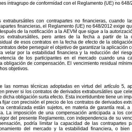
nes intragrupo de conformidad con el Reglamento (UE) no 648/
 extrabursátiles con contrapartes no financieras, cuando la
trapartes financieras, el Reglamento (UE) no 648/2012 exige q
 después de la notificación a la AEVM que sigue a la autoriz
s extrabursátiles, pero antes de la fecha a partir de la 
dual de esos contratos en la fecha de efecto de la obligación a
ntratos debe perseguir el objetivo de garantizar la aplicación
 velar por la estabilidad financiera y la reducción del riesg
tencia de los participantes en el mercado cuando una cat
 la obligación de compensación. El vencimiento residual mínimo 
hos objetivos.
e las normas técnicas adoptadas en virtud del artículo 5, 
n prever si los contratos de derivados extrabursátiles que cele
dicha obligación surta efecto. Esta incertidumbre tiene un impa
 fijar con precisión el precio de los contratos de derivados ex
 centralizada están sujetos, en materia de garantía real, a
. La imposición de una compensación anticipada a los cont
vigor del presente Reglamento, con independencia de su venc
pensación, podría limitar la capacidad de las contrapartes 
namiento del mercado y la estabilidad financiera, o bien 