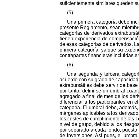
suficientemente similares queden s
(5)
Una primera categoría debe inclu
presente Reglamento, sean miembro
categorías de derivados extrabursá
tienen experiencia de compensació
de esas categorías de derivados. L
primera categoría, ya que su exper
contrapartes financieras incluidas en
(6)
Una segunda y tercera categorí
acuerdo con su grado de capacidad ju
extrabursátiles debe servir de base 
por tanto, definirse un umbral cuant
agregado a final de mes de los der
diferenciar a los participantes en
categoría. El umbral debe, además, 
márgenes aplicables a los derivado
los costes de cumplimiento de las c
nivel de grupo, debido a los riesgo
por separado a cada fondo, puesto 
de inversiones. Así pues, el umbra