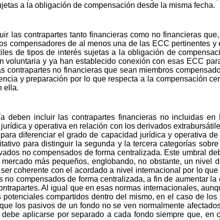
ujetas a la obligación de compensación desde la misma fecha.
ir las contrapartes tanto financieras como no financieras que,
s compensadores de al menos una de las ECC pertinentes y e
tiles de tipos de interés sujetas a la obligación de compensac
n voluntaria y ya han establecido conexión con esas ECC pa
as contrapartes no financieras que sean miembros compensado
iencia y preparación por lo que respecta a la compensación cen
 ella.
a deben incluir las contrapartes financieras no incluidas en
rídica y operativa en relación con los derivados extrabursátile
para diferenciar el grado de capacidad jurídica y operativa de 
itativo para distinguir la segunda y la tercera categorías sobr
ivados no compensados de forma centralizada. Este umbral deb
 el mercado más pequeños, englobando, no obstante, un nivel de
ser coherente con el acordado a nivel internacional por lo que 
s no compensados de forma centralizada, a fin de aumentar la c
ontrapartes. Al igual que en esas normas internacionales, aunqu
s potenciales compartidos dentro del mismo, en el caso de los
que los pasivos de un fondo no se ven normalmente afectados 
l debe aplicarse por separado a cada fondo siempre que, en 