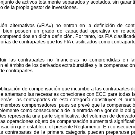
njunto de activos totalmente separados y acotados, sin garantí
o de la propia gestor de inversiones.
ón alternativos («FIA») no entran en la definición de contr
 bien poseen un grado de capacidad operativa en relació
A comprendidos en dicha definición. Por tanto, los FIA clasific
orías de contrapartes que los FIA clasificados como contraparte
luir las contrapartes no financieras no comprendidas en 
n el ámbito de los derivados extrabursátiles y la compensació
de contrapartes.
 obligación de compensación que incumbe a las contrapartes de
de antemano las necesarias conexiones con ECC para todas la
emás, las contrapartes de esta categoría constituyen el pu
 miembros compensadores, pues se prevé que la compensació
ablemente como consecuencia de la entrada en vigor de la obli
tes representa una parte significativa del volumen de derivados
as operaciones objeto de compensación aumentará significativ
ensación que establece el presente Reglamento. En consecuen
s contrapartes de la primera categoría puedan prepararse 