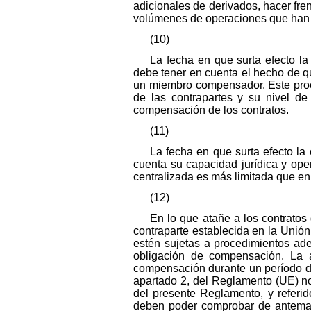
adicionales de derivados, hacer fren
volúmenes de operaciones que han 
(10)
La fecha en que surta efecto l
debe tener en cuenta el hecho de qu
un miembro compensador. Este proce
de las contrapartes y su nivel d
compensación de los contratos.
(11)
La fecha en que surta efecto la
cuenta su capacidad jurídica y ope
centralizada es más limitada que en 
(12)
En lo que atañe a los contratos 
contraparte establecida en la Unió
estén sujetas a procedimientos ade
obligación de compensación. La a
compensación durante un período de 
apartado 2, del Reglamento (UE) no
del presente Reglamento, y referido
deben poder comprobar de anteman