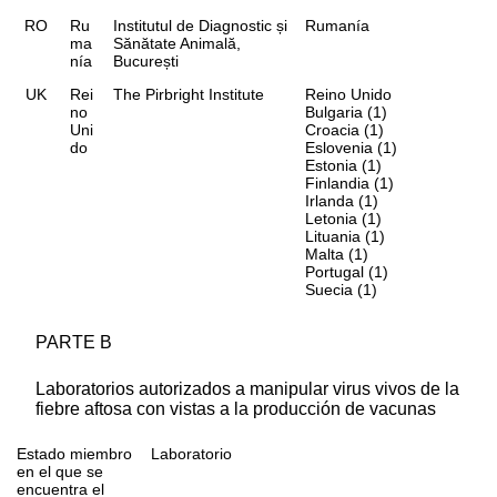
RO
Ru
Institutul de Diagnostic și
Rumanía
ma
Sănătate Animală,
nía
București
UK
Rei
The Pirbright Institute
Reino Unido
no
Bulgaria (1)
Uni
Croacia (1)
do
Eslovenia (1)
Estonia (1)
Finlandia (1)
Irlanda (1)
Letonia (1)
Lituania (1)
Malta (1)
Portugal (1)
Suecia (1)
PARTE B
Laboratorios autorizados a manipular virus vivos de la
fiebre aftosa con vistas a la producción de vacunas
Estado miembro
Laboratorio
en el que se
encuentra el