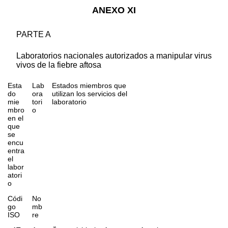
ANEXO XI
PARTE A
Laboratorios nacionales autorizados a manipular virus
vivos de la fiebre aftosa
Esta
Lab
Estados miembros que
do
ora
utilizan los servicios del
mie
tori
laboratorio
mbro
o
en el
que
se
encu
entra
el
labor
atori
o
Códi
No
go
mb
ISO
re