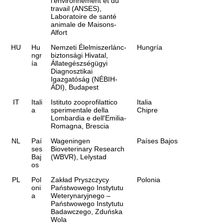
l'environnement et du
travail (ANSES),
Laboratoire de santé
animale de Maisons-
Alfort
HU
Hu
Nemzeti Élelmiszerlánc-
Hungría
ngr
biztonsági Hivatal,
ía
Állategészségügyi
Diagnosztikai
Igazgatóság (NÉBIH-
ÁDI), Budapest
IT
Itali
Istituto zooprofilattico
Italia
a
sperimentale della
Chipre
Lombardia e dell'Emilia-
Romagna, Brescia
NL
Paí
Wageningen
Países Bajos
ses
Bioveterinary Research
Baj
(WBVR), Lelystad
os
PL
Pol
Zakład Pryszczycy
Polonia
oni
Państwowego Instytutu
a
Weterynaryjnego –
Państwowego Instytutu
Badawczego, Zduńska
Wola