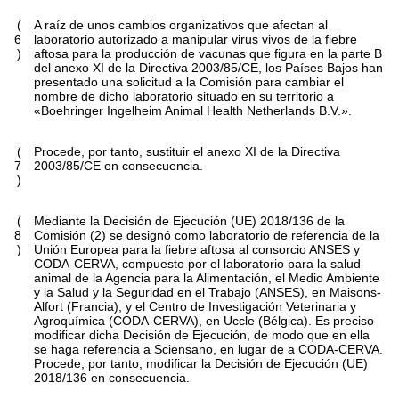
(
A raíz de unos cambios organizativos que afectan al
6
laboratorio autorizado a manipular virus vivos de la fiebre
)
aftosa para la producción de vacunas que figura en la parte B
del anexo XI de la Directiva 2003/85/CE, los Países Bajos han
presentado una solicitud a la Comisión para cambiar el
nombre de dicho laboratorio situado en su territorio a
«Boehringer Ingelheim Animal Health Netherlands B.V.».
(
Procede, por tanto, sustituir el anexo XI de la Directiva
7
2003/85/CE en consecuencia.
)
(
Mediante la Decisión de Ejecución (UE) 2018/136 de la
8
Comisión (2) se designó como laboratorio de referencia de la
)
Unión Europea para la fiebre aftosa al consorcio ANSES y
CODA-CERVA, compuesto por el laboratorio para la salud
animal de la Agencia para la Alimentación, el Medio Ambiente
y la Salud y la Seguridad en el Trabajo (ANSES), en Maisons-
Alfort (Francia), y el Centro de Investigación Veterinaria y
Agroquímica (CODA-CERVA), en Uccle (Bélgica). Es preciso
modificar dicha Decisión de Ejecución, de modo que en ella
se haga referencia a Sciensano, en lugar de a CODA-CERVA.
Procede, por tanto, modificar la Decisión de Ejecución (UE)
2018/136 en consecuencia.