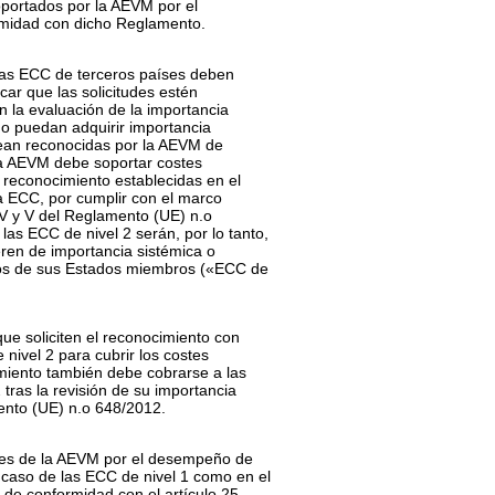
oportados por la AEVM por el
rmidad con dicho Reglamento.
 las ECC de terceros países deben
icar que las solicitudes estén
on la evaluación de la importancia
 o puedan adquirir importancia
 sean reconocidas por la AEVM de
a AEVM debe soportar costes
 reconocimiento establecidas en el
a ECC, por cumplir con el marco
s IV y V del Reglamento (UE) n.
o
las ECC de nivel 2 serán, por lo tanto,
eren de importancia sistémica o
arios de sus Estados miembros («ECC de
ue soliciten el reconocimiento con
nivel 2 para cubrir los costes
imiento también debe cobrarse a las
ras la revisión de su importancia
ento (UE) n.
o
648/2012.
stes de la AEVM por el desempeño de
 caso de las ECC de nivel 1 como en el
, de conformidad con el artículo 25,