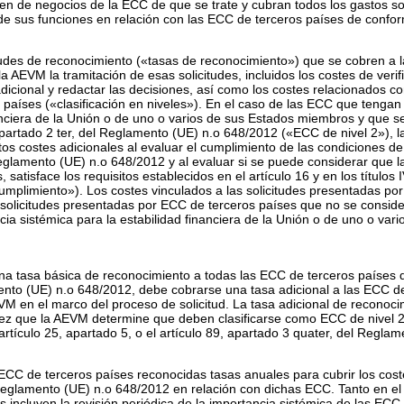
en de negocios de la ECC de que se trate y cubran todos los gastos s
e sus funciones en relación con las ECC de terceros países de confo
itudes de reconocimiento («tasas de reconocimiento») que se cobren a
a AEVM la tramitación de esas solicitudes, incluidos los costes de verif
adicional y redactar las decisiones, así como los costes relacionados c
 países («clasificación en niveles»). En el caso de las ECC que tengan
nanciera de la Unión o de uno o varios de sus Estados miembros y que
apartado 2
ter
, del Reglamento (UE) n.
o
648/2012 («ECC de nivel 2»), l
os costes adicionales al evaluar el cumplimiento de las condiciones de
eglamento (UE) n.
o
648/2012 y al evaluar si se puede considerar que l
ís, satisface los requisitos establecidos en el artículo 16 y en los título
mplimiento»). Los costes vinculados a las solicitudes presentadas por 
s solicitudes presentadas por ECC de terceros países que no se consid
ncia sistémica para la estabilidad financiera de la Unión o de uno o v
una tasa básica de reconocimiento a todas las ECC de terceros países q
ento (UE) n.
o
648/2012, debe cobrarse una tasa adicional a las ECC de 
VM en el marco del proceso de solicitud. La tasa adicional de reconoc
z que la AEVM determine que deben clasificarse como ECC de nivel 2 t
rtículo 25, apartado 5, o el artículo 89, apartado 3
quater
, del Reglam
ECC de terceros países reconocidas tasas anuales para cubrir los co
 Reglamento (UE) n.
o
648/2012 en relación con dichas ECC. Tanto en el
es incluyen la revisión periódica de la importancia sistémica de las ECC