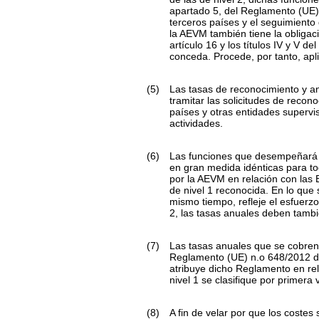
apartado 5, del Reglamento (UE)
terceros países y el seguimiento 
la AEVM también tiene la obligac
artículo 16 y los títulos IV y V d
conceda. Procede, por tanto, apli
(5)
Las tasas de reconocimiento y a
tramitar las solicitudes de reco
países y otras entidades supervi
actividades.
(6)
Las funciones que desempeñará 
en gran medida idénticas para t
por la AEVM en relación con las
de nivel 1 reconocida. En lo que s
mismo tiempo, refleje el esfuerz
2, las tasas anuales deben tambi
(7)
Las tasas anuales que se cobren 
Reglamento (UE) n.
o
648/2012 de
atribuye dicho Reglamento en re
nivel 1 se clasifique por primera
(8)
A fin de velar por que los costes