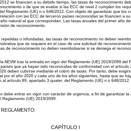
2012 se financien a su debido tiempo, las tasas de reconocimiento d
econocimiento o de que se evalúe si las ECC de nivel 2 cumplen los requ
 del Reglamento (UE) n.
o
648/2012. Con objeto de garantizar que los c
elación con las ECC de terceros países reconocidas se financien a su 
año natural al que correspondan. Las tasas anuales del primer año 
isión de reconocimiento.
es repetidas o infundadas, las tasas de reconocimiento no deben reembols
inistrativa que se requiere en el caso de una solicitud de reconocimie
asas de reconocimiento no deben reembolsarse si se deniega el recono
 la AEVM tras la entrada en vigor del Reglamento (UE) 2019/2099 del
 países que ya hayan sido reconocidas de conformidad con el artículo
020 deben cubrirse mediante el cobro de tasas. Por tanto, debe exigir
l por el año 2020 y cada uno de los años siguientes, hasta que se hay
o al artículo 89, apartado 3
quater
, del Reglamento (UE) n.
o
648/2012.
debe entrar en vigor con carácter de urgencia, a fin de garantizar la
el Reglamento (UE) 2019/2099.
 REGLAMENTO:
CAPÍTULO I