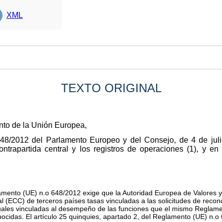
XML
TEXTO ORIGINAL
nto de la Unión Europea,
8/2012 del Parlamento Europeo y del Consejo, de 4 de julio
contrapartida central y los registros de operaciones
(
1
)
, y en 
amento (UE) n.
o
648/2012 exige que la Autoridad Europea de Valores 
l (ECC) de terceros países tasas vinculadas a las solicitudes de recono
ales vinculadas al desempeño de las funciones que el mismo Reglamen
ocidas. El artículo 25
quinquies
, apartado 2, del Reglamento (UE) n.
o