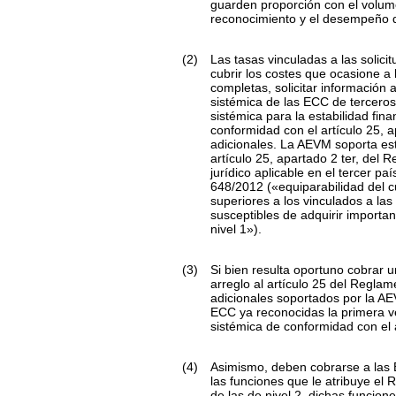
guarden proporción con el volum
reconocimiento y el desempeño d
(2)
Las tasas vinculadas a las solic
cubrir los costes que ocasione a l
completas, solicitar información 
sistémica de las ECC de terceros
sistémica para la estabilidad fi
conformidad con el artículo 25, 
adicionales. La AEVM soporta est
artículo 25, apartado 2
ter
, del R
jurídico aplicable en el tercer pa
648/2012 («equiparabilidad del cu
superiores a los vinculados a la
susceptibles de adquirir importa
nivel 1»).
(3)
Si bien resulta oportuno cobrar 
arreglo al artículo 25 del Reglam
adicionales soportados por la AE
ECC ya reconocidas la primera ve
sistémica de conformidad con el a
(4)
Asimismo, deben cobrarse a las 
las funciones que le atribuye el
de las de nivel 2, dichas funcion