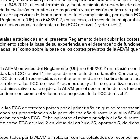
 n.
o
648/2012, el establecimiento y mantenimiento de acuerdos de coo
de la evolución en materia de regulación y supervisión en terceros paí
ión de supervisar de forma permanente el cumplimiento, por dichas ECC
el Reglamento (UE) n.
o
648/2012, en su caso, a través de la equiparabil
car tasas anuales diferentes a las ECC de nivel 1 y de nivel 2.
nuales establecidas en el presente Reglamento deben cubrir los coste
nocimiento sobre la base de su experiencia en el desempeño de funcion
sadas, así como sobre la base de los costes previstos de la AEVM que
la AEVM en virtud del Reglamento (UE) n.
o
648/2012 en relación con 
odas las ECC de nivel 1, independientemente de su tamaño. Conviene, p
 ECC de nivel 1 reconocidas se sufraguen mediante el cobro de una t
e refiere a las ECC de nivel 2 reconocidas, y a fin de garantizar una dis
o administrativo real exigido a la AEVM por el desempeño de sus funci
én tener en cuenta el volumen de negocios de la ECC de nivel 2.
a las ECC de terceros países por el primer año en que se reconozcan c
ben ser proporcionales a la parte de ese año durante la cual la AEVM 
lación con tales ECC. Debe aplicarse el mismo principio al año durant
 vez como ECC de nivel 2 en virtud del artículo 25, apartado 5, de dic
 soportados por la AEVM en relación con las solicitudes de reconocimien