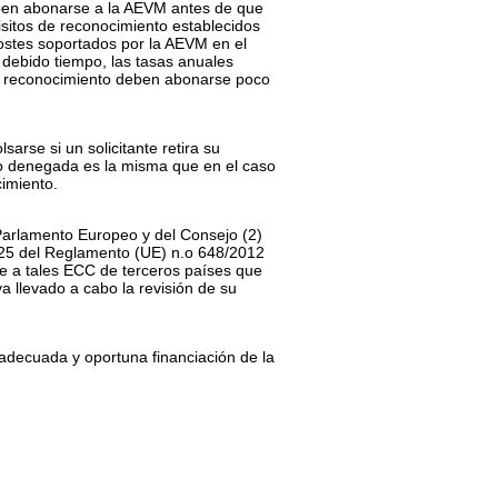
eben abonarse a la AEVM antes de que
isitos de reconocimiento establecidos
ostes soportados por la AEVM en el
debido tiempo, las tasas anuales
de reconocimiento deben abonarse poco
arse si un solicitante retira su
nto denegada es la misma que en el caso
cimiento.
 Parlamento Europeo y del Consejo
(
2
)
 25 del Reglamento (UE) n.
o
648/2012
se a tales ECC de terceros países que
a llevado a cabo la revisión de su
 adecuada y oportuna financiación de la