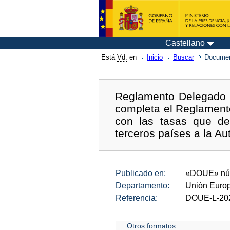
Castellano
Está
Vd.
en
Inicio
Buscar
Documen
Reglamento Delegado (
completa el Reglament
con las tasas que de
terceros países a la A
Publicado en:
«
DOUE
»
nú
Departamento:
Unión Euro
Referencia:
DOUE-L-20
Otros formatos: