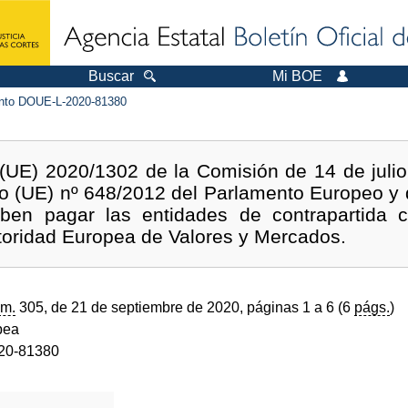
Buscar
Mi BOE
to DOUE-L-2020-81380
UE) 2020/1302 de la Comisión de 14 de julio
o (UE) nº 648/2012 del Parlamento Europeo y d
ben pagar las entidades de contrapartida ce
utoridad Europea de Valores y Mercados.
m.
305, de 21 de septiembre de 2020, páginas 1 a 6 (6
págs.
)
pea
20-81380