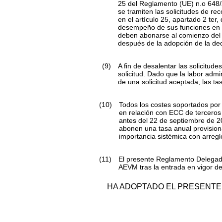
25 del Reglamento (UE) n.
o
648/
se tramiten las solicitudes de r
en el artículo 25, apartado 2
ter
,
desempeño de sus funciones en r
deben abonarse al comienzo del 
después de la adopción de la dec
(9)
A fin de desalentar las solicitud
solicitud. Dado que la labor adm
de una solicitud aceptada, las t
(10)
Todos los costes soportados por
en relación con ECC de terceros
antes del 22 de septiembre de 2
abonen una tasa anual provisiona
importancia sistémica con arregl
(11)
El presente Reglamento Delegado 
AEVM tras la entrada en vigor d
HA ADOPTADO EL PRESENTE