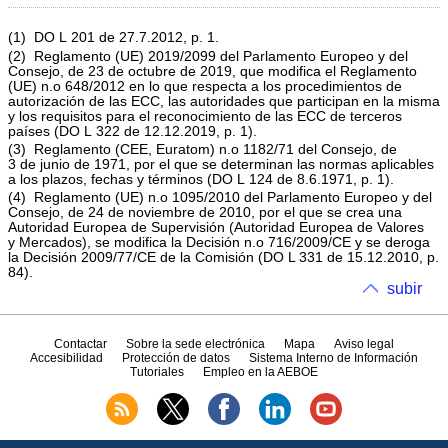
(
1
)
DO L 201 de 27.7.2012, p. 1
.
(
2
)
Reglamento (UE) 2019/2099 del Parlamento Europeo y del
Consejo, de 23 de octubre de 2019, que modifica el Reglamento
(UE) n.
o
648/2012 en lo que respecta a los procedimientos de
autorización de las ECC, las autoridades que participan en la misma
y los requisitos para el reconocimiento de las ECC de terceros
países (
DO L 322 de 12.12.2019, p. 1
).
(
3
)
Reglamento (CEE, Euratom) n.
o
1182/71 del Consejo, de
3 de junio de 1971, por el que se determinan las normas aplicables
a los plazos, fechas y términos (
DO L 124 de 8.6.1971, p. 1
).
(
4
)
Reglamento (UE) n.
o
1095/2010 del Parlamento Europeo y del
Consejo, de 24 de noviembre de 2010, por el que se crea una
Autoridad Europea de Supervisión (Autoridad Europea de Valores
y Mercados), se modifica la Decisión n.
o
716/2009/CE y se deroga
la Decisión 2009/77/CE de la Comisión (
DO L 331 de 15.12.2010, p.
84
).
subir
Contactar
Sobre la sede electrónica
Mapa
Aviso legal
Accesibilidad
Protección de datos
Sistema Interno de Información
Tutoriales
Empleo en la AEBOE