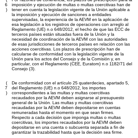
6
imposición y ejecución de multas o multas coercitivas han de
)
tener en cuenta la legislación vigente de la Unión aplicable a
la imposición y ejecución de sanciones a entidades
supervisadas, la experiencia de la AEVM en la aplicación de
esa legislación a los registros de operaciones con arreglo al
Reglamento (UE) n.
o
648/2012, el hecho de que las ECC de
terceros países están situadas fuera de la Unión y la
necesidad de coordinación de la AEVM con las autoridades
de esas jurisdicciones de terceros países en relación con las
acciones coercitivas. Los plazos de prescripción han de
calcularse de conformidad con la legislación vigente de la
Unión para los actos del Consejo y de la Comisión y, en
particular, con el Reglamento (CEE, Euratom) n.
o
1182/71 del
Consejo
(
3
)
.
(
De conformidad con el artículo 25
quaterdecies
, apartado 5,
7
del Reglamento (UE) n.
o
648/2012, los importes
)
correspondientes a las multas y multas coercitivas
recaudados por la AEVM deben asignarse al presupuesto
general de la Unión. Las multas y multas coercitivas
recaudadas por la AEVM deben depositarse en cuentas
remuneradas hasta el momento en que sean firmes.
Respecto a cada decisión que imponga multas o multas
coercitivas, los importes recaudados por la AEVM deben
depositarse en una cuenta o subcuenta separada a fin de
garantizar la trazabilidad hasta que la decisión sea firme.