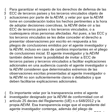
(
Para garantizar el respeto de los derechos de defensa de las
3
ECC de terceros países y los terceros vinculados objeto de
)
actuaciones por parte de la AEVM, y velar por que la AEVM
tome en consideración todos los hechos pertinentes a la hora
de adoptar decisiones coercitivas, la AEVM debe oír a las
ECC de terceros países o los terceros vinculados, o a
cualesquiera otras personas afectadas. Así pues, a las ECC y
los terceros vinculados se les debe conceder el derecho a
presentar observaciones por escrito en respuesta a los
pliegos de conclusiones emitidos por el agente investigador y
la AEVM, incluso en caso de cambios importantes en el pliego
de conclusiones inicial. El agente investigador y la AEVM
también deben tener la posibilidad de invitar a ECC de
terceros países y terceros vinculados a facilitar explicaciones
adicionales en una audiencia cuando el agente investigador o
la AEVM consideren que determinados extremos de las
observaciones escritas presentadas al agente investigador o
la AEVM no son suficientemente claros o detallados y que
deben facilitarse explicaciones adicionales.
(
Es importante velar por la transparencia entre el agente
4
investigador designado por la AEVM de conformidad con el
)
artículo 25
decies
del Reglamento (UE) n.
o
648/2012 y la
propia AEVM. Esa transparencia exige que el expediente del
agente investigador contenga, además del pliego de