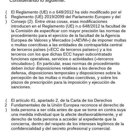
Considerando lo siguiente:
(
El Reglamento (UE) n.
o
648/2012 ha sido modificado por el
1
Reglamento (UE) 2019/2099 del Parlamento Europeo y del
)
Consejo
(
2
)
. Entre otras cosas, esas modificaciones
introducen en el Reglamento (UE) n.
o
648/2012 la facultad de
la Comisión de especificar con mayor precisión las normas de
procedimiento para el ejercicio de la facultad de la Agencia
Europea de Valores y Mercados («AEVM») de imponer multas
o multas coercitivas a las entidades de contrapartida central
de terceros países («ECC de terceros países») y a los
terceros con los que dichas ECC hayan subcontratado
funciones operativas, servicios o actividades («terceros
vinculados»). En particular, esas normas de procedimiento
deben incluir disposiciones relativas a los derechos de
defensa, disposiciones temporales y disposiciones sobre la
percepción de las multas o multas coercitivas, y sobre los
plazos de prescripción para la imposición y ejecución de
sanciones.
(
El artículo 41, apartado 2, de la Carta de los Derechos
2
Fundamentales de la Unión Europea reconoce el derecho de
)
toda persona a ser oída antes de que se tome en contra suya
una medida individual que la afecte desfavorablemente, y el
derecho de toda persona a acceder al expediente que la
concierna, dentro del respeto de los intereses legítimos de la
confidencialidad y del secreto profesional y comercial.