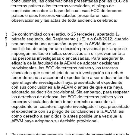
conclusiones, las observaciones presentadas por las ECC de
terceros países o los terceros vinculados, el pliego de
conclusiones sobre la base del cual esas ECC de terceros
países o esos terceros vinculados presentaron sus
observaciones y las actas de toda audiencia celebrada.
(
De conformidad con el artículo 25
terdecies
, apartado 1,
5
párrafo segundo, del Reglamento (UE) n.
o
648/2012, cuando
)
sea necesaria una actuación urgente, la AEVM tiene la
posibilidad de adoptar una decisión provisional por la que se
impongan multas o multas coercitivas sin oír previamente a
las personas investigadas o encausadas. Para asegurar la
eficacia de la facultad de la AEVM de adoptar decisiones
provisionales, las ECC de terceros países y los terceros
vinculados que sean objeto de una investigación no deben
tener derecho a acceder al expediente o a ser oídos antes de
que el agente investigador haya presentado el expediente
con sus conclusiones a la AEVM o antes de que esta haya
adoptado su decisión provisional. Sin embargo, para respetar
los derechos de defensa, las ECC de terceros países y los
terceros vinculados deben tener derecho a acceder al
expediente en cuanto el agente investigador haya presentado
el expediente con su pliego de conclusiones a la AEVM, así
como derecho a ser oídos lo antes posible una vez que la
AEVM haya adoptado su decisión provisional.
(
Por razones de coherencia, los plazos de prescripción para la