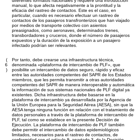
diferentes formatos nacionales y requiere una introducción
manual, lo que afecta negativamente a la prontitud y la
eficacia del rastreo de contactos. Este es el caso, en
particular, cuando es necesario efectuar un rastreo de
contactos de los pasajeros transfronterizos que han viajado
por medios de transporte colectivo con asientos
preasignados, como aeronaves, determinados trenes,
transbordadores y cruceros, donde el número de pasajeros
expuestos y la duración de la exposición a un pasajero
infectado podrían ser relevantes.
(
Por tanto, debe crearse una infraestructura técnica,
6
denominada «plataforma de intercambio de PLF», que
)
posibilite un intercambio de datos seguro, rápido y eficaz
entre las autoridades competentes del SAPR de los Estados
miembros, que les permita transmitir a otras autoridades
competentes del SAPR de manera interoperable y automática
la información de sus sistemas nacionales de PLF digital ya
existentes. Dicha infraestructura debe basarse en la
plataforma de intercambio ya desarrollada por la Agencia de
la Unión Europea para la Seguridad Aérea (AESA), sin que la
AESA tenga ninguna función en relación con el tratamiento de
datos personales a través de la plataforma de intercambio de
PLF, tal como se establece en la presente Decisión de
Ejecución. La plataforma de intercambio de PLF también
debe permitir el intercambio de datos epidemiológicos
limitados, necesarios para el rastreo de contactos, de
conformidad con el artículo 9, apartado 3, de la Decisión