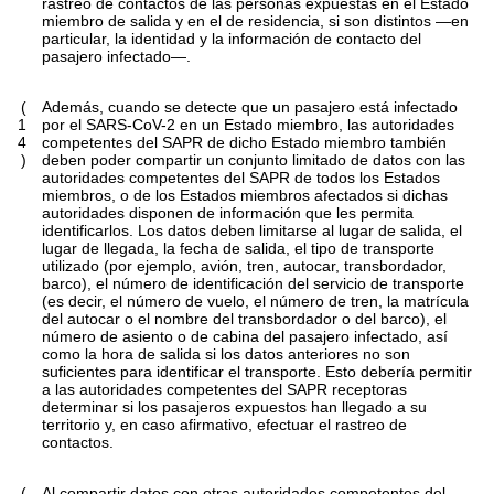
rastreo de contactos de las personas expuestas en el Estado
miembro de salida y en el de residencia, si son distintos —en
particular, la identidad y la información de contacto del
pasajero infectado—.
(
Además, cuando se detecte que un pasajero está infectado
1
por el SARS-CoV-2 en un Estado miembro, las autoridades
4
competentes del SAPR de dicho Estado miembro también
)
deben poder compartir un conjunto limitado de datos con las
autoridades competentes del SAPR de todos los Estados
miembros, o de los Estados miembros afectados si dichas
autoridades disponen de información que les permita
identificarlos. Los datos deben limitarse al lugar de salida, el
lugar de llegada, la fecha de salida, el tipo de transporte
utilizado (por ejemplo, avión, tren, autocar, transbordador,
barco), el número de identificación del servicio de transporte
(es decir, el número de vuelo, el número de tren, la matrícula
del autocar o el nombre del transbordador o del barco), el
número de asiento o de cabina del pasajero infectado, así
como la hora de salida si los datos anteriores no son
suficientes para identificar el transporte. Esto debería permitir
a las autoridades competentes del SAPR receptoras
determinar si los pasajeros expuestos han llegado a su
territorio y, en caso afirmativo, efectuar el rastreo de
contactos.
(
Al compartir datos con otras autoridades competentes del