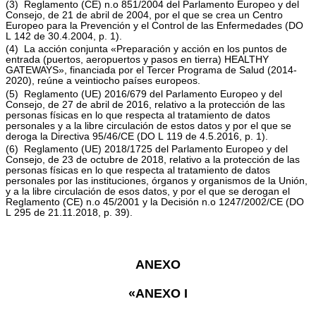
(
3
)
Reglamento (CE) n.
o
851/2004 del Parlamento Europeo y del
Consejo, de 21 de abril de 2004, por el que se crea un Centro
Europeo para la Prevención y el Control de las Enfermedades (
DO
L 142 de 30.4.2004, p. 1
).
(
4
)
La acción conjunta «Preparación y acción en los puntos de
entrada (puertos, aeropuertos y pasos en tierra) HEALTHY
GATEWAYS», financiada por el Tercer Programa de Salud (2014-
2020), reúne a veintiocho países europeos.
(
5
)
Reglamento (UE) 2016/679 del Parlamento Europeo y del
Consejo, de 27 de abril de 2016, relativo a la protección de las
personas físicas en lo que respecta al tratamiento de datos
personales y a la libre circulación de estos datos y por el que se
deroga la Directiva 95/46/CE (
DO L 119 de 4.5.2016, p. 1
).
(
6
)
Reglamento (UE) 2018/1725 del Parlamento Europeo y del
Consejo, de 23 de octubre de 2018, relativo a la protección de las
personas físicas en lo que respecta al tratamiento de datos
personales por las instituciones, órganos y organismos de la Unión,
y a la libre circulación de esos datos, y por el que se derogan el
Reglamento (CE) n.
o
45/2001 y la Decisión n.
o
1247/2002/CE (
DO
L 295 de 21.11.2018, p. 39
).
ANEXO
«ANEXO I