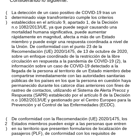
Considerando lo siguiente:
(
La detección de un caso positivo de COVID-19 tras un
1
determinado viaje transfronterizo cumple los criterios
)
establecidos en el artículo 9, apartado 1, de la Decisión
n.
o
1082/2013/UE, ya que puede seguir causando una
mortalidad humana significativa, puede aumentar
rápidamente en magnitud, afecta a más de un Estado
miembro y puede exigir una respuesta coordinada a nivel de
la Unión. De conformidad con el punto 23 de la
Recomendación (UE) 2020/1475, de 13 de octubre de 2020,
sobre un enfoque coordinado de la restricción de la libre
circulación en respuesta a la pandemia de COVID-19
(
2
)
, la
información sobre un caso de COVID-19 detectado a la
llegada de la persona al territorio de un Estado miembro debe
compartirse inmediatamente con las autoridades sanitarias
públicas de los países en los que la persona en cuestión haya
permanecido durante los catorce días anteriores con fines de
rastreo de contactos, utilizando el Sistema de Alerta Precoz y
Respuesta (SAPR) establecido por el artículo 8 de la Decisión
n.
o
1082/2013/UE y gestionado por el Centro Europeo para la
Prevención y el Control de las Enfermedades (ECDC).
(
De conformidad con la Recomendación (UE) 2020/1475, los
2
Estados miembros pueden exigir a las personas que entren
)
en su territorio que presenten formularios de localización de
pasajeros (PLF), de conformidad con los requisitos de