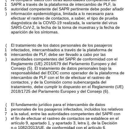
1
SAPR a través de la plataforma de intercambio de PLF, la
5
autoridad competente del SAPR pertinente debe poder añadir
)
información epidemiológica, limitada a lo necesario para
efectuar el rastreo de contactos, a saber, el tipo de prueba
diagnóstica de la COVID-19 realizada, la variante del virus
SARS-CoV-2, la fecha de la toma de muestras y la fecha de
aparición de los síntomas.
(
El tratamiento de los datos personales de los pasajeros
1
infectados, intercambiados a través de la plataforma de
6
intercambio de PLF, debe ser llevado a cabo por las
)
autoridades competentes del SAPR de conformidad con el
Reglamento (UE) 2016/679 del Parlamento Europeo y del
Consejo
(
5
)
. El tratamiento de datos personales bajo la
responsabilidad del ECDC como operador de la plataforma de
intercambio de PLF con el fin de efectuar el rastreo de
contactos, y de la Comisión como subencargada del
tratamiento, debe cumplir lo dispuesto en el Reglamento (UE)
2018/1725 del Parlamento Europeo y del Consejo
(
6
)
.
(
El fundamento jurídico para el intercambio de datos
1
personales de los pasajeros infectados, incluidos los relativos
7
a la salud, entre las autoridades competentes del SAPR con
)
el fin de efectuar el rastreo de contactos se establece en el
artículo 9, apartado 1, y apartado 3, letra i), de la Decisión
n.
o
1082/2013/UE, de conformidad con el artículo 6,