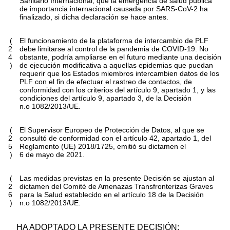
Sanitario Internacional, que la emergencia de salud pública
de importancia internacional causada por SARS-CoV-2 ha
finalizado, si dicha declaración se hace antes.
(
El funcionamiento de la plataforma de intercambio de PLF
2
debe limitarse al control de la pandemia de COVID-19. No
4
obstante, podría ampliarse en el futuro mediante una decisión
)
de ejecución modificativa a aquellas epidemias que puedan
requerir que los Estados miembros intercambien datos de los
PLF con el fin de efectuar el rastreo de contactos, de
conformidad con los criterios del artículo 9, apartado 1, y las
condiciones del artículo 9, apartado 3, de la Decisión
n.
o
1082/2013/UE.
(
El Supervisor Europeo de Protección de Datos, al que se
2
consultó de conformidad con el artículo 42, apartado 1, del
5
Reglamento (UE) 2018/1725, emitió su dictamen el
)
6 de mayo de 2021.
(
Las medidas previstas en la presente Decisión se ajustan al
2
dictamen del Comité de Amenazas Transfronterizas Graves
6
para la Salud establecido en el artículo 18 de la Decisión
)
n.
o
1082/2013/UE.
HA ADOPTADO LA PRESENTE DECISIÓN: