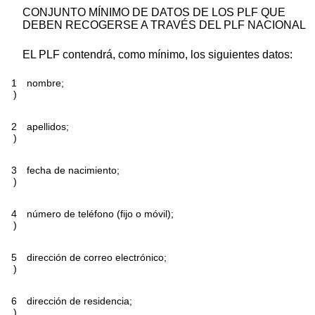
CONJUNTO MÍNIMO DE DATOS DE LOS PLF QUE
DEBEN RECOGERSE A TRAVÉS DEL PLF NACIONAL
EL PLF contendrá, como mínimo, los siguientes datos:
1
nombre;
)
2
apellidos;
)
3
fecha de nacimiento;
)
4
número de teléfono (fijo o móvil);
)
5
dirección de correo electrónico;
)
6
dirección de residencia;
)