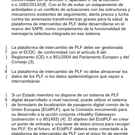
n.
o
1082/2013/UE. Con el fin de evitar un solapamiento de
actividades o un conflicto de actuaciones con las estructuras y
mecanismos existentes de seguimiento, alerta precoz y lucha
contra las amenazas transfronterizas graves para la salud, la
plataforma de intercambio de PLF debe desarrollarse en el
marco del SAPR, como complemento de la funcionalidad de
mensajería selectiva integrada en ese sistema.
(
La plataforma de intercambio de PLF debe ser gestionada
7
por el ECDC, de conformidad con el artículo 8 del
)
Reglamento (CE) n.
o
851/2004 del Parlamento Europeo y del
Consejo
(
3
)
.
(
8
La plataforma de intercambio de PLF no debe almacenar los
)
datos de los PLF ni los datos epidemiológicos que vayan a
intercambiarse.
(
Si un Estado miembro no dispone de un sistema de PLF
9
digital desarrollado a nivel nacional, puede utilizar el sistema
)
de formulario de localización de pasajeros digital común de la
Unión Europea (EUdPLF), que la Comisión encomendó para
su desarrollo a la acción conjunta «Healthy Gateways»
(subvención n.
o
801493)
(
4
)
. El objetivo del EUdPLF es crear
un punto de entrada y una base de datos únicos para recoger
los PLF. En el futuro, el EUdPLF deberá estar conectado a la
plataforma de intercambio de PLF con el único fin de permitir