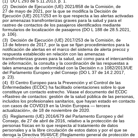
(
1
)
DO L 293 de 5.11.2013, p. 1
.
(
2
)
Decisión de Ejecución (UE) 2021/858 de la Comisión, de
27 de mayo de 2021, por la que se modifica la Decisión de
Ejecución (UE) 2017/253 en lo que respecta a las alertas activadas
por amenazas transfronterizas graves para la salud y para el
rastreo de contactos de los pasajeros identificados mediante
formularios de localización de pasajeros (
DO L 188 de 28.5.2021,
p. 106
).
(
3
)
Decisión de Ejecución (UE) 2017/253 de la Comisión, de
13 de febrero de 2017, por la que se fijan procedimientos para la
notificación de alertas en el marco del sistema de alerta precoz y
respuesta establecido en relación con las amenazas
transfronterizas graves para la salud, así como para el intercambio
de información, la consulta y la coordinación de las respuestas a
tales amenazas de conformidad con la Decisión n.
o
1082/2013/UE
del Parlamento Europeo y del Consejo (
DO L 37 de 14.2.2017,
p. 23
).
(
4
)
El Centro Europeo para la Prevención y el Control de las
Enfermedades (ECDC) ha facilitado orientaciones sobre lo que
constituye un contacto estrecho. Véase el documento del ECDC
«Rastreo de contactos: gestión de la salud pública de las personas,
incluidos los profesionales sanitarios, que hayan estado en contacto
con casos de COVID19 en la Unión Europea — tercera
actualización»
, de 18 de noviembre de 2020.
(
5
)
Reglamento (UE) 2016/679 del Parlamento Europeo y del
Consejo, de 27 de abril de 2016, relativo a la protección de las
personas físicas en lo que respecta al tratamiento de datos
personales y a la libre circulación de estos datos y por el que se
deroga la Directiva 95/46/CE (Reglamento general de protección de