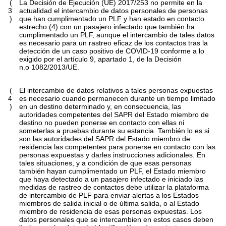
(
La Decisión de Ejecución (UE) 2017/253 no permite en la
3
actualidad el intercambio de datos personales de personas
)
que han cumplimentado un PLF y han estado en contacto
estrecho
(
4
)
con un pasajero infectado que también ha
cumplimentado un PLF, aunque el intercambio de tales datos
es necesario para un rastreo eficaz de los contactos tras la
detección de un caso positivo de COVID-19 conforme a lo
exigido por el artículo 9, apartado 1, de la Decisión
n.
o
1082/2013/UE.
(
El intercambio de datos relativos a tales personas expuestas
4
es necesario cuando permanecen durante un tiempo limitado
)
en un destino determinado y, en consecuencia, las
autoridades competentes del SAPR del Estado miembro de
destino no pueden ponerse en contacto con ellas ni
someterlas a pruebas durante su estancia. También lo es si
son las autoridades del SAPR del Estado miembro de
residencia las competentes para ponerse en contacto con las
personas expuestas y darles instrucciones adicionales. En
tales situaciones, y a condición de que esas personas
también hayan cumplimentado un PLF, el Estado miembro
que haya detectado a un pasajero infectado e iniciado las
medidas de rastreo de contactos debe utilizar la plataforma
de intercambio de PLF para enviar alertas a los Estados
miembros de salida inicial o de última salida, o al Estado
miembro de residencia de esas personas expuestas. Los
datos personales que se intercambien en estos casos deben