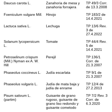
Daucus carota
L.
Zanahoria de mesa y
TP 49/3 Corr.
zanahoria forrajera
de 13.3.2008
Foeniculum vulgare
Mill.
Hinojo
TP 183/2 de
14.4.2021
Lactuca sativa
L.
Lechuga
TP 13/6 Rev.
3 de
27.4.2022
Solanum lycopersicum
Tomate
TP 44/4 Rev.
L.
5 de
14.4.2021
Petroselinum crispum
Perejil
TP 136/1
(Mill.) Nyman ex A. W.
Corr. de
Hill
21.3.2007
Phaseolus coccineus
L.
Judía escarlata
TP 9/1 de
21.3.2007
Phaseolus vulgaris
L.
Judía de mata baja y
TP 12/4 de
judía de enrame
27.2.2013
Pisum sativum
L.
Guisante de grano
TP 7/2 Rev. 3
(partim)
rugoso, guisante de
Corr. de
grano liso redondo y
6.3.2020
guisante cometodo