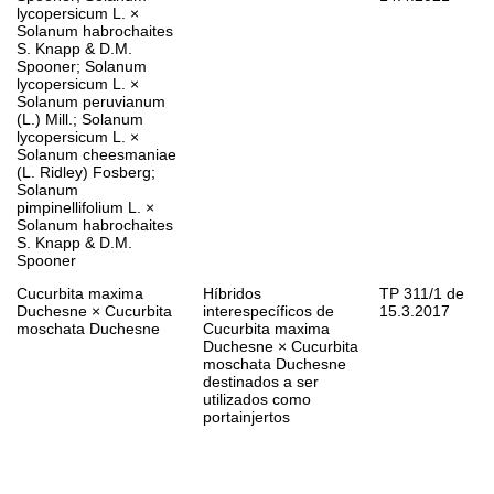
lycopersicum
L. ×
Solanum habrochaites
S. Knapp & D.M.
Spooner;
Solanum
lycopersicum
L. ×
Solanum peruvianum
(L.) Mill.;
Solanum
lycopersicum
L. ×
Solanum cheesmaniae
(L. Ridley) Fosberg;
Solanum
pimpinellifolium
L. ×
Solanum habrochaites
S. Knapp & D.M.
Spooner
Cucurbita maxima
Híbridos
TP 311/1 de
Duchesne ×
Cucurbita
interespecíficos de
15.3.2017
moschata
Duchesne
Cucurbita maxima
Duchesne ×
Cucurbita
moschata
Duchesne
destinados a ser
utilizados como
portainjertos