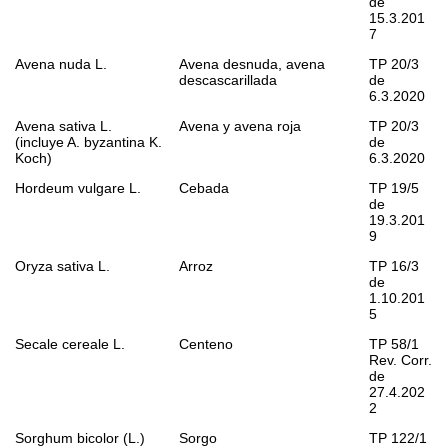
de
15.3.201
7
Avena nuda
L.
Avena desnuda, avena
TP 20/3
descascarillada
de
6.3.2020
Avena sativa
L.
Avena y avena roja
TP 20/3
(incluye
A. byzantina
K.
de
Koch)
6.3.2020
Hordeum vulgare
L.
Cebada
TP 19/5
de
19.3.201
9
Oryza sativa
L.
Arroz
TP 16/3
de
1.10.201
5
Secale cereale
L.
Centeno
TP 58/1
Rev. Corr.
de
27.4.202
2
Sorghum bicolor
(L.)
Sorgo
TP 122/1