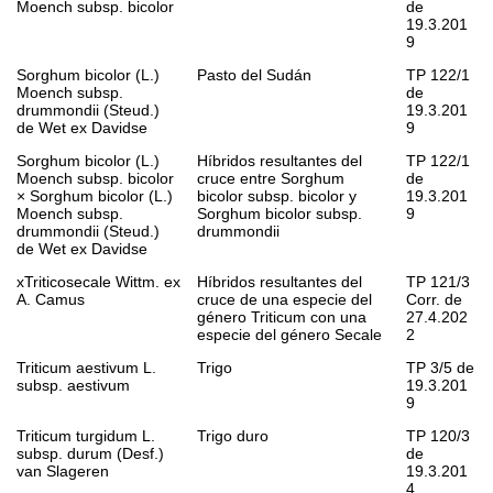
Moench subsp.
bicolor
de
19.3.201
9
Sorghum bicolor
(L.)
Pasto del Sudán
TP 122/1
Moench subsp.
de
drummondii
(Steud.)
19.3.201
de Wet ex Davidse
9
Sorghum bicolor
(L.)
Híbridos resultantes del
TP 122/1
Moench subsp.
bicolor
cruce entre
Sorghum
de
×
Sorghum bicolor
(L.)
bicolor
subsp.
bicolor
y
19.3.201
Moench subsp.
Sorghum bicolor
subsp.
9
drummondii
(Steud.)
drummondii
de Wet ex Davidse
xTriticosecale
Wittm. ex
Híbridos resultantes del
TP 121/3
A. Camus
cruce de una especie del
Corr. de
género
Triticum
con una
27.4.202
especie del género
Secale
2
Triticum aestivum
L.
Trigo
TP 3/5 de
subsp.
aestivum
19.3.201
9
Triticum turgidum
L.
Trigo duro
TP 120/3
subsp.
durum
(Desf.)
de
van Slageren
19.3.201
4