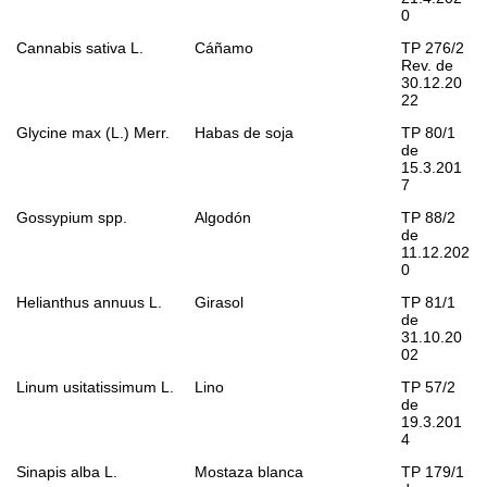
0
Cannabis sativa
L.
Cáñamo
TP 276/2
Rev. de
30.12.20
22
Glycine max
(L.) Merr.
Habas de soja
TP 80/1
de
15.3.201
7
Gossypium
spp.
Algodón
TP 88/2
de
11.12.202
0
Helianthus annuus
L.
Girasol
TP 81/1
de
31.10.20
02
Linum usitatissimum
L.
Lino
TP 57/2
de
19.3.201
4
Sinapis alba
L.
Mostaza blanca
TP 179/1