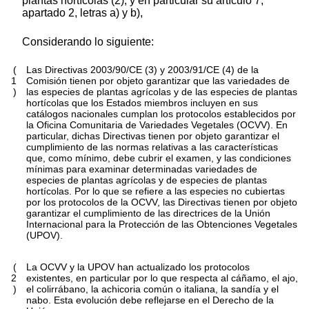
plantas hortícolas
(
2
)
, y en particular su artículo 7,
apartado 2, letras a) y b),
Considerando lo siguiente:
(
Las Directivas 2003/90/CE
(
3
)
y 2003/91/CE
(
4
)
de la
1
Comisión tienen por objeto garantizar que las variedades de
)
las especies de plantas agrícolas y de las especies de plantas
hortícolas que los Estados miembros incluyen en sus
catálogos nacionales cumplan los protocolos establecidos por
la Oficina Comunitaria de Variedades Vegetales (OCVV). En
particular, dichas Directivas tienen por objeto garantizar el
cumplimiento de las normas relativas a las características
que, como mínimo, debe cubrir el examen, y las condiciones
mínimas para examinar determinadas variedades de
especies de plantas agrícolas y de especies de plantas
hortícolas. Por lo que se refiere a las especies no cubiertas
por los protocolos de la OCVV, las Directivas tienen por objeto
garantizar el cumplimiento de las directrices de la Unión
Internacional para la Protección de las Obtenciones Vegetales
(UPOV).
(
La OCVV y la UPOV han actualizado los protocolos
2
existentes, en particular por lo que respecta al cáñamo, el ajo,
)
el colirrábano, la achicoria común o italiana, la sandía y el
nabo. Esta evolución debe reflejarse en el Derecho de la