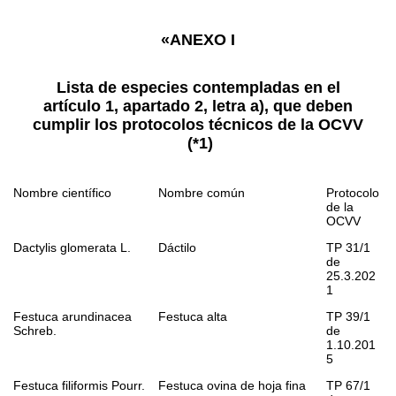
«ANEXO I
Lista de especies contempladas en el
artículo 1, apartado 2, letra a), que deben
cumplir los protocolos técnicos de la OCVV
(
*1
)
Nombre científico
Nombre común
Protocolo
de la
OCVV
Dactylis glomerata
L.
Dáctilo
TP 31/1
de
25.3.202
1
Festuca arundinacea
Festuca alta
TP 39/1
Schreb.
de
1.10.201
5
Festuca filiformis
Pourr.
Festuca ovina de hoja fina
TP 67/1