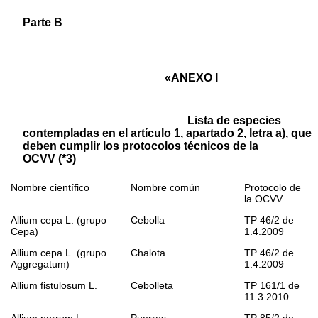
Parte B
«ANEXO I
Lista de especies
contempladas en el artículo 1, apartado 2, letra a), que
deben cumplir los protocolos técnicos de la
OCVV
(
*3
)
Nombre científico
Nombre común
Protocolo de
la OCVV
Allium cepa
L. (grupo
Cebolla
TP 46/2 de
Cepa
)
1.4.2009
Allium cepa
L. (grupo
Chalota
TP 46/2 de
Aggregatum
)
1.4.2009
Allium fistulosum
L.
Cebolleta
TP 161/1 de
11.3.2010
Allium porrum
L.
Puerros
TP 85/2 de