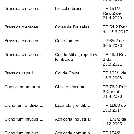
Brassica oleracea
L.
Brécol o brócoli
TP 151/2
Rev. 2 de
21.4.2020
Brassica oleracea
L.
Coles de Bruselas
TP 54/2 Rev.
de 15.3.2017
Brassica oleracea
L.
Colirrábanos
TP 65/2 de
30.5.2023
Brassica oleracea
L.
Col de Milán, repollo y
TP 48/3 Rev.
lombarda
2 de
25.3.2021
Brassica rapa
L.
Col de China
TP 105/1 de
13.3.2008
Capsicum annuum
L.
Chile o pimiento
TP 76/2 Rev.
2 Corr. de
21.4.2020
Cichorium endivia
L.
Escarola y endibia
TP 118/3 de
19.3.2014
Cichorium intybus
L.
Achicoria industrial
TP 172/2 de
1.12.2005
Cichorium intybus
L.
Achicoria común o
TP 154/2