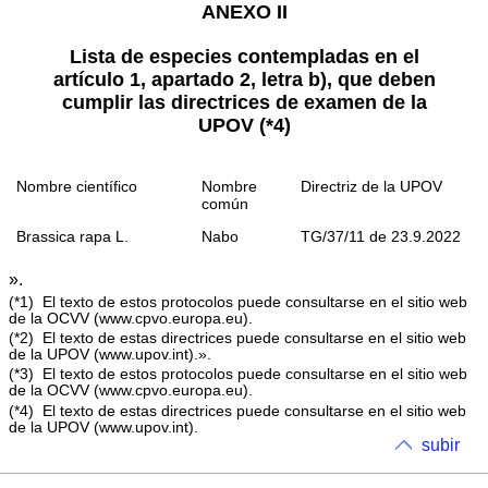
ANEXO II
Lista de especies contempladas en el
artículo 1, apartado 2, letra b), que deben
cumplir las directrices de examen de la
UPOV
(
*4
)
Nombre científico
Nombre
Directriz de la UPOV
común
Brassica rapa
L.
Nabo
TG/37/11 de 23.9.2022
».
(
*1
)
El texto de estos protocolos puede consultarse en el sitio web
de la OCVV (www.cpvo.europa.eu).
(
*2
)
El texto de estas directrices puede consultarse en el sitio web
de la UPOV (www.upov.int).».
(
*3
)
El texto de estos protocolos puede consultarse en el sitio web
de la OCVV (www.cpvo.europa.eu).
(
*4
)
El texto de estas directrices puede consultarse en el sitio web
de la UPOV (www.upov.int).
subir