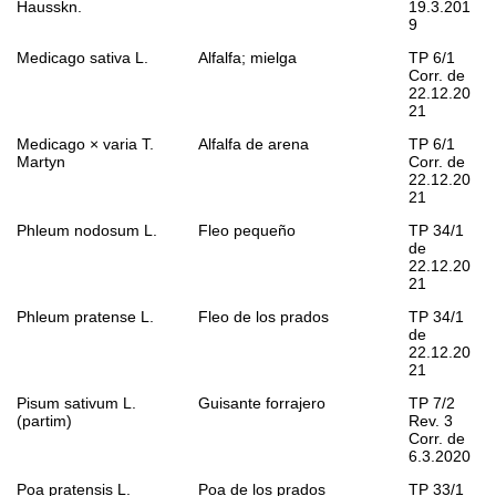
Hausskn.
19.3.201
9
Medicago sativa
L.
Alfalfa; mielga
TP 6/1
Corr. de
22.12.20
21
Medicago
×
varia
T.
Alfalfa de arena
TP 6/1
Martyn
Corr. de
22.12.20
21
Phleum nodosum
L.
Fleo pequeño
TP 34/1
de
22.12.20
21
Phleum pratense
L.
Fleo de los prados
TP 34/1
de
22.12.20
21
Pisum sativum
L.
Guisante forrajero
TP 7/2
(partim)
Rev. 3
Corr. de
6.3.2020
Poa pratensis
L.
Poa de los prados
TP 33/1