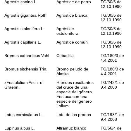
Agrostis canina
L.
Agróstide de perro
TG/30/6 de
12.10.1990
Agrostis gigantea
Roth
Agróstide blanca
TG/30/6 de
12.10.1990
Agrostis stolonifera
L.
Agróstide
TG/30/6 de
estolonífera
12.10.1990
Agrostis capillaris
L.
Agróstide común
TG/30/6 de
12.10.1990
Bromus catharticus
Vahl
Cebadilla
TG/180/3 de
4.4.2001
Bromus sitchensis
Trin.
Bromo peludo de
TG/180/3 de
Alaska
4.4.2001
xFestulolium
Asch. et
Híbridos resultantes
TG/243/1 de
Graebn.
del cruce de una
9.4.2008
especie del género
Festuca
con una
especie del género
Lolium
Lotus corniculatus
L.
Loto de los prados
TG/193/1 de
9.4.2008
Lupinus albus
L.
Altramuz blanco
TG/66/4 de