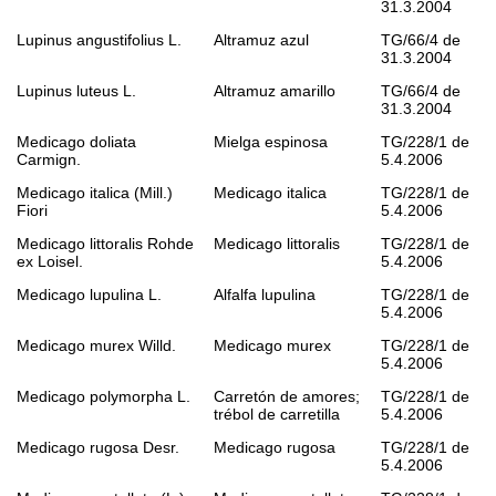
31.3.2004
Lupinus angustifolius
L.
Altramuz azul
TG/66/4 de
31.3.2004
Lupinus luteus
L.
Altramuz amarillo
TG/66/4 de
31.3.2004
Medicago doliata
Mielga espinosa
TG/228/1 de
Carmign.
5.4.2006
Medicago italica
(Mill.)
Medicago italica
TG/228/1 de
Fiori
5.4.2006
Medicago littoralis
Rohde
Medicago littoralis
TG/228/1 de
ex Loisel.
5.4.2006
Medicago lupulina
L.
Alfalfa lupulina
TG/228/1 de
5.4.2006
Medicago murex
Willd.
Medicago murex
TG/228/1 de
5.4.2006
Medicago polymorpha
L.
Carretón de amores;
TG/228/1 de
trébol de carretilla
5.4.2006
Medicago rugosa
Desr.
Medicago rugosa
TG/228/1 de
5.4.2006