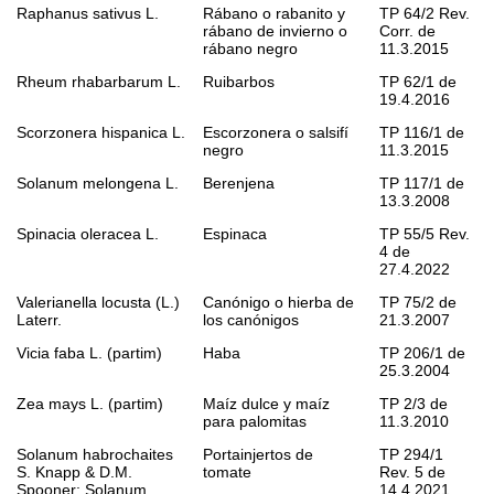
Raphanus sativus
L.
Rábano o rabanito y
TP 64/2 Rev.
rábano de invierno o
Corr. de
rábano negro
11.3.2015
Rheum rhabarbarum
L.
Ruibarbos
TP 62/1 de
19.4.2016
Scorzonera hispanica
L.
Escorzonera o salsifí
TP 116/1 de
negro
11.3.2015
Solanum melongena
L.
Berenjena
TP 117/1 de
13.3.2008
Spinacia oleracea
L.
Espinaca
TP 55/5 Rev.
4 de
27.4.2022
Valerianella locusta
(L.)
Canónigo o hierba de
TP 75/2 de
Laterr.
los canónigos
21.3.2007
Vicia faba
L. (partim)
Haba
TP 206/1 de
25.3.2004
Zea mays
L. (partim)
Maíz dulce y maíz
TP 2/3 de
para palomitas
11.3.2010
Solanum habrochaites
Portainjertos de
TP 294/1
S. Knapp & D.M.
tomate
Rev. 5 de
Spooner;
Solanum
14.4.2021