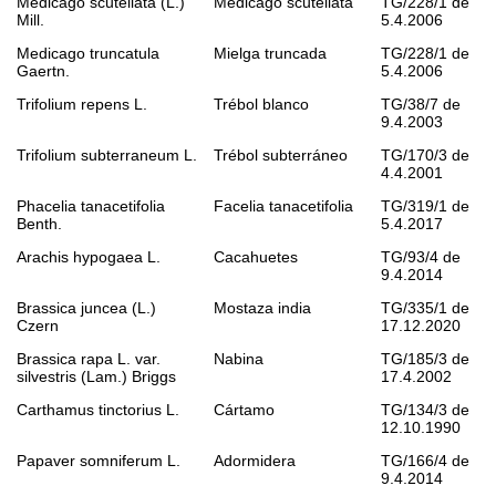
Medicago scutellata
(L.)
Medicago scutellata
TG/228/1 de
Mill.
5.4.2006
Medicago truncatula
Mielga truncada
TG/228/1 de
Gaertn.
5.4.2006
Trifolium repens
L.
Trébol blanco
TG/38/7 de
9.4.2003
Trifolium subterraneum
L.
Trébol subterráneo
TG/170/3 de
4.4.2001
Phacelia tanacetifolia
Facelia tanacetifolia
TG/319/1 de
Benth.
5.4.2017
Arachis hypogaea
L.
Cacahuetes
TG/93/4 de
9.4.2014
Brassica juncea
(L.)
Mostaza india
TG/335/1 de
Czern
17.12.2020
Brassica rapa
L. var.
Nabina
TG/185/3 de
silvestris
(Lam.) Briggs
17.4.2002
Carthamus tinctorius
L.
Cártamo
TG/134/3 de
12.10.1990
Papaver somniferum
L.
Adormidera
TG/166/4 de
9.4.2014