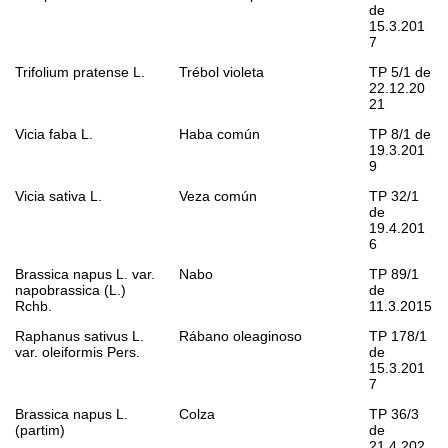
de
15.3.201
7
Trifolium pratense
L.
Trébol violeta
TP 5/1 de
22.12.20
21
Vicia faba
L.
Haba común
TP 8/1 de
19.3.201
9
Vicia sativa
L.
Veza común
TP 32/1
de
19.4.201
6
Brassica napus
L. var.
Nabo
TP 89/1
napobrassica
(L.)
de
Rchb.
11.3.2015
Raphanus sativus
L.
Rábano oleaginoso
TP 178/1
var.
oleiformis
Pers.
de
15.3.201
7
Brassica napus
L.
Colza
TP 36/3
(partim)
de
21.4.202