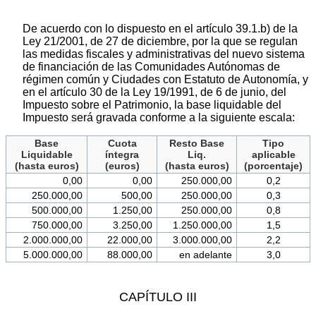
De acuerdo con lo dispuesto en el artículo 39.1.b) de la
Ley 21/2001, de 27 de diciembre, por la que se regulan
las medidas fiscales y administrativas del nuevo sistema
de financiación de las Comunidades Autónomas de
régimen común y Ciudades con Estatuto de Autonomía, y
en el artículo 30 de la Ley 19/1991, de 6 de junio, del
Impuesto sobre el Patrimonio, la base liquidable del
Impuesto será gravada conforme a la siguiente escala:
Base
Cuota
Resto Base
Tipo
Liquidable
íntegra
Liq.
aplicable
(hasta euros)
(euros)
(hasta euros)
(porcentaje)
0,00
0,00
250.000,00
0,2
250.000,00
500,00
250.000,00
0,3
500.000,00
1.250,00
250.000,00
0,8
750.000,00
3.250,00
1.250.000,00
1,5
2.000.000,00
22.000,00
3.000.000,00
2,2
5.000.000,00
88.000,00
en adelante
3,0
CAPÍTULO III