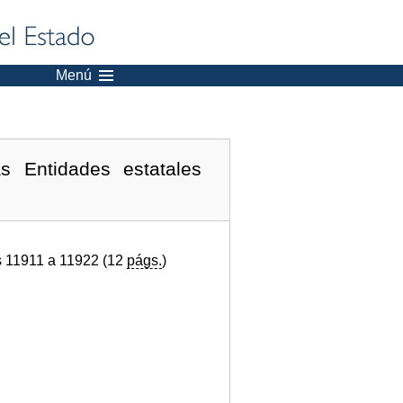
Menú
 Entidades estatales
s 11911 a 11922 (12
págs.
)