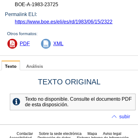
BOE-A-1983-23725
Permalink ELI:
https://www.boe.es/eli/es/rd/1983/06/15/2322
Otros formatos:
PDF
XML
Texto
Análisis
TEXTO ORIGINAL
Texto no disponible. Consulte el documento PDF
de esta disposición.
subir
Contactar
Sobre la sede electrónica
Mapa
Aviso legal
Accesibilidad
Protección de datos
Sistema Interno de Información