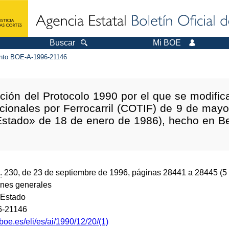
Buscar
Mi BOE
to BOE-A-1996-21146
ación del Protocolo 1990 por el que se modifica
acionales por Ferrocarril (COTIF) de 9 de may
l Estado» de 18 de enero de 1986), hecho en B
.
230, de 23 de septiembre de 1996, páginas 28441 a 28445 (5
ones generales
 Estado
6-21146
boe.es/eli/es/ai/1990/12/20/(1)