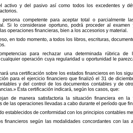
l activo y del pasivo así como todos los excedentes y déf
actorios.
a persona competente para aceptar total o parcialmente las c
ral. Si lo considerase oportuno, podrá proceder al examen
las operaciones financieras, bien a los accesorios y material.
acceso, en todo momento, a todos los libros, escrituras, docum
os.
competencias para rechazar una determinada rúbrica de 
 cualquier operación cuya regularidad u oportunidad le parezca
irmará una certificación sobre los estados financieros en los s
ción para el ejercicio financiero que finalizó el 31 de dicie
ontables y del control de los documentos contables y de otro
ncias.» Esta certificación indicará, según los casos, que:
lejan de manera satisfactoria la situación financiera en l
s de las operaciones llevadas a cabo durante el período que fin
ido establecidos de conformidad con los principios contables m
ios financieros según las modalidades concordantes con las a