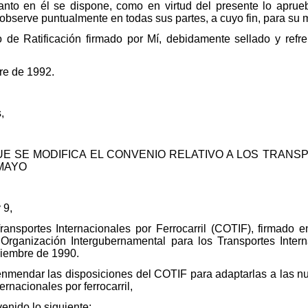
anto en él se dispone, como en virtud del presente lo apruebo
observe puntualmente en todas sus partes, a cuyo fin, para su m
de Ratificación firmado por Mí, debidamente sellado y refren
re de 1992.
,
UE SE MODIFICA EL CONVENIO RELATIVO A LOS TRAN
 MAYO
 9,
Transportes Internacionales por Ferrocarril (COTIF), firmado
ganización Intergubernamental para los Transportes Interna
ciembre de 1990.
nmendar las disposiciones del COTIF para adaptarlas a las 
ernacionales por ferrocarril,
enido lo siguiente: