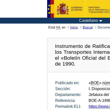
Castellano
Está
Vd.
en
Inicio
Buscar
Documen
Instrumento de Ratific
los Transportes Intern
el «Boletín Oficial de
de 1990.
Publicado en:
«
BOE
»
núm
Sección:
I. Disposici
Departamento:
Jefatura del
Referencia:
BOE-A-199
Permalink ELI:
https://www.