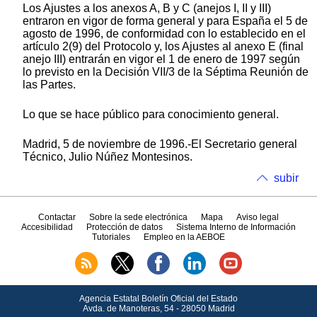
Los Ajustes a los anexos A, B y C (anejos I, II y III)
entraron en vigor de forma general y para España el 5 de
agosto de 1996, de conformidad con lo establecido en el
artículo 2(9) del Protocolo y, los Ajustes al anexo E (final
anejo III) entrarán en vigor el 1 de enero de 1997 según
lo previsto en la Decisión VII/3 de la Séptima Reunión de
las Partes.
Lo que se hace público para conocimiento general.
Madrid, 5 de noviembre de 1996.-El Secretario general
Técnico, Julio Núñez Montesinos.
subir
Contactar
Sobre la sede electrónica
Mapa
Aviso legal
Accesibilidad
Protección de datos
Sistema Interno de Información
Tutoriales
Empleo en la AEBOE
Agencia Estatal Boletín Oficial del Estado
Avda.
de Manoteras, 54 - 28050 Madrid