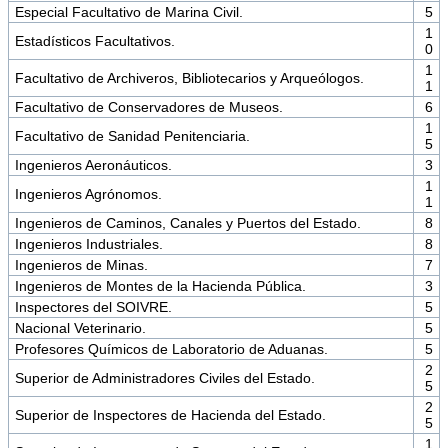
Especial Facultativo de Marina Civil.
5
1
Estadísticos Facultativos.
0
1
Facultativo de Archiveros, Bibliotecarios y Arqueólogos.
1
Facultativo de Conservadores de Museos.
6
1
Facultativo de Sanidad Penitenciaria.
5
Ingenieros Aeronáuticos.
3
1
Ingenieros Agrónomos.
1
Ingenieros de Caminos, Canales y Puertos del Estado.
8
Ingenieros Industriales.
8
Ingenieros de Minas.
7
Ingenieros de Montes de la Hacienda Pública.
3
Inspectores del SOIVRE.
5
Nacional Veterinario.
5
Profesores Químicos de Laboratorio de Aduanas.
5
2
Superior de Administradores Civiles del Estado.
5
2
Superior de Inspectores de Hacienda del Estado.
5
1