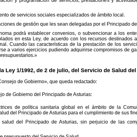
nación y programación de servicios, prestaciones y actividad
ento de servicios sociales especializados de ámbito local.
funciones de gestión que les sean delegadas por el Principado de
oma podrá establecer convenios, o subvencionar a los entes 
plados en esta Ley, de acuerdo con los recursos destinados a 
nal. Cuando las características de la prestación de los servici
se a varios ejercicios pudiendo adquirirse compromisos de ga
 presupuestarios.»
la Ley 1/1992, de 2 de julio, del Servicio de Salud de
 «Consejo de Gobierno», que queda redactado:
o de Gobierno del Principado de Asturias:
ectrices de política sanitaria global en el ámbito de la C
alud del Principado de Asturias para el cumplimiento de sus fin
 salud del Principado de Asturias, sin perjuicio de las co
de presupuesto del Servicio de Salud.