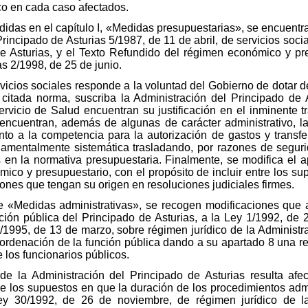
co en cada caso afectados.
idas en el capítulo I, «Medidas presupuestarias», se encuentran
Principado de Asturias 5/1987, de 11 de abril, de servicios socia
de Asturias, y el Texto Refundido del régimen económico y pr
as 2/1998, de 25 de junio.
vicios sociales responde a la voluntad del Gobierno de dotar de
citada norma, suscriba la Administración del Principado de A
rvicio de Salud encuentran su justificación en el inminente t
e encuentran, además de algunas de carácter administrativo, 
nto a la competencia para la autorización de gastos y transfer
damentalmente sistemática trasladando, por razones de segurid
 en la normativa presupuestaria. Finalmente, se modifica el a
co y presupuestario, con el propósito de incluir entre los su
iones que tengan su origen en resoluciones judiciales firmes.
lo de «Medidas administrativas», se recogen modificaciones qu
ión pública del Principado de Asturias, a la Ley 1/1992, de 2
2/1995, de 13 de marzo, sobre régimen jurídico de la Administr
de ordenación de la función pública dando a su apartado 8 una 
 los funcionarios públicos.
de la Administración del Principado de Asturias resulta afec
ce los supuestos en que la duración de los procedimientos admi
 30/1992, de 26 de noviembre, de régimen jurídico de las