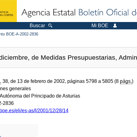
Buscar
Mi BOE
to BOE-A-2002-2836
diciembre, de Medidas Presupuestarias, Adminis
.
38, de 13 de febrero de 2002, páginas 5798 a 5805 (8
págs.
)
ones generales
utónoma del Principado de Asturias
2-2836
boe.es/eli/es-as/l/2001/12/28/14