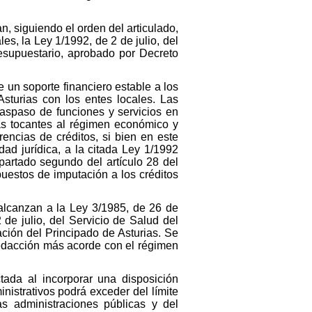
, siguiendo el orden del articulado,
les, la Ley 1/1992, de 2 de julio, del
esupuestario, aprobado por Decreto
 un soporte financiero estable a los
sturias con los entes locales. Las
raspaso de funciones y servicios en
las tocantes al régimen económico y
encias de créditos, si bien en este
ad jurídica, a la citada Ley 1/1992
partado segundo del artículo 28 del
puestos de imputación a los créditos
e alcanzan a la Ley 3/1985, de 26 de
 de julio, del Servicio de Salud del
ación del Principado de Asturias. Se
redacción más acorde con el régimen
tada al incorporar una disposición
nistrativos podrá exceder del límite
 administraciones públicas y del