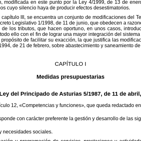
, modificada en este punto por la Ley 4/1999, de 13 de enero, 
ados cuyo silencio haya de producir efectos desestimatorios.
 capítulo III, se encuentra un conjunto de modificaciones del T
creto Legislativo 1/1998, de 11 de junio, que obedecen a razone
 de los tributos, que hacen oportuno, en unos casos, introduci
 todo ello con el fin de lograr una mayor integración del sistem
ropósito de facilitar su exacción, la que justifica las modificac
994, de 21 de febrero, sobre abastecimiento y saneamiento de 
CAPÍTULO I
Medidas presupuestarias
 Ley del Principado de Asturias 5/1987, de 11 de abril
tículo 12, «Competencias y funciones», que queda redactado en 
sponde con carácter preferente la gestión y desarrollo de las si
 y necesidades sociales.