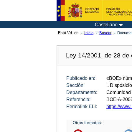
Castellano
Está
Vd.
en
Inicio
Buscar
Documen
Ley 14/2001, de 28 de 
Publicado en:
«
BOE
»
núm
Sección:
I. Disposici
Departamento:
Comunidad A
Referencia:
BOE-A-200
Permalink ELI:
https://www.
Otros formatos: