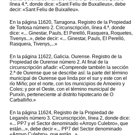
línea 4.ª, donde dice: «Sant Feliu de Buxalleus», debe
decir: «Sant Feliu de Buixalleu».
En la página 11620, Tarragona. Registro de la Propiedad
de Tortosa número 2. Circunscripción, línea 4.ª, donde
dice: «... Ginestar, Pauls, El Perelló, Rasquera, Roquetes,
Tivenys...», debe decir: «... Ginestar, Pauls, El Perelló,
Rasquera, Tivenys,...»
En la página 11622, Galicia. Ourense. Registro de la
Propiedad de Ourense número 2. Al final de la
circunscripción añadir: «Comprende también la sección
2.ª de Ourense que se describe así: la parte del término
municipal de Ourense que linda por el sur y este con el
río Miño; por el norte, con los municipios de Amoeiro y
Coles; y por el Oeste, con el término municipal de
Punxín, perteneciente al distrito hipotecario de O
Carballiño.»
En la página 11624, Registro de la Propiedad de
Leganés número 3. Circunscripción, línea 2, donde dice:
«... PP7 y el Sector denominado «Arroyo Culebro», que
están...», debe decir «... PP7 del Sector denominado
«Arroyo Culebro», que están...»