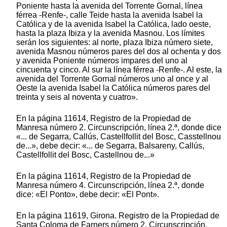
Poniente hasta la avenida del Torrente Gornal, línea
férrea -Renfe-, calle Teide hasta la avenida Isabel la
Católica y de la avenida Isabel la Católica, lado oeste,
hasta la plaza Ibiza y la avenida Masnou. Los límites
serán los siguientes: al norte, plaza Ibiza número siete,
avenida Masnou números pares del dos al ochenta y dos
y avenida Poniente números impares del uno al
cincuenta y cinco. Al sur la línea férrea -Renfe-. Al este, la
avenida del Torrente Gornal números uno al once y al
Oeste la avenida Isabel la Católica números pares del
treinta y seis al noventa y cuatro».
En la página 11614, Registro de la Propiedad de
Manresa número 2. Circunscripción, línea 2.ª, donde dice
«... de Segarra, Callús, Castellfollit del Bosc, Casstellnou
de...», debe decir: «... de Segarra, Balsareny, Callús,
Castellfollit del Bosc, Castellnou de...»
En la página 11614, Registro de la Propiedad de
Manresa número 4. Circunscripción, línea 2.ª, donde
dice: «El Ponto», debe decir: «El Pont».
En la página 11619, Girona. Registro de la Propiedad de
Santa Coloma de Farners número 2. Circunscripción,