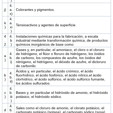
)
4.
j)
a.
Colorantes y pigmentos.
x)
4.
k
a.
Tensioactivos y agentes de superficie.
)
xi
)
4
4.
Instalaciones químicas para la fabricación, a escala
.
b
industrial mediante transformación química, de productos
2
)
químicos inorgánicos de base como:
Gases y, en particular, el amoniaco, el cloro o el cloruro
4.
de hidrógeno, el flúor o floruro de hidrógeno, los óxidos
a
b.
de carbono, los compuestos de azufre, los óxidos del
)
i)
nitrógeno, el hidrógeno, el dióxido de azufre, el dicloruro
de carbonilo.
Ácidos y, en particular, el ácido crómico, el ácido
4.
b
fluorhídrico, el ácido fosfórico, el ácido nítrico,el ácido
b.
)
clorhídrico, el ácido sulfúrico, el ácido sulfúrico fumante,
ii)
los ácidos sulfurados.
4.
c
b.
Bases y, en particular el hidróxido de amonio, el hidróxido
)
iii
potásico, el hidróxido sódico.
)
4.
Sales como el cloruro de amonio, el clorato potásico, el
d
b.
carbonato potásico (potasa), el carbonato sódico (sosa),