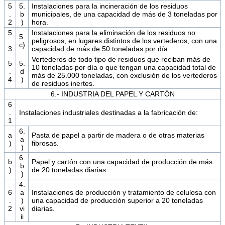
5
5.
Instalaciones para la incineración de los residuos
.
b
municipales, de una capacidad de más de 3 toneladas por
2
)
hora.
5
Instalaciones para la eliminación de los residuos no
5.
.
peligrosos, en lugares distintos de los vertederos, con una
c)
3
capacidad de más de 50 toneladas por día.
Vertederos de todo tipo de residuos que reciban más de
5
5.
10 toneladas por día o que tengan una capacidad total de
.
d
más de 25.000 toneladas, con exclusión de los vertederos
4
)
de residuos inertes.
6.- INDUSTRIA DEL PAPEL Y CARTÓN
6
.
Instalaciones industriales destinadas a la fabricación de:
1
6.
a
Pasta de papel a partir de madera o de otras materias
a
)
fibrosas.
)
6.
b
Papel y cartón con una capacidad de producción de más
b
)
de 20 toneladas diarias.
)
4.
6
a
Instalaciones de producción y tratamiento de celulosa con
.
)
una capacidad de producción superior a 20 toneladas
2
vi
diarias.
ii