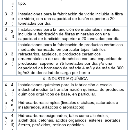
iii
tipo.
)
3
3.
Instalaciones para la fabricación de vidrio incluida la fibra
.
e
de vidrio, con una capacidad de fusión superior a 20
3
)
toneladas por día.
3
Instalaciones para la fundición de materiales minerales,
3.
.
incluida la fabricación de fibras minerales con una
f)
4
capacidad de fundición superior a 20 toneladas por día.
Instalaciones para la fabricación de productos cerámicos
mediante horneado, en particular tejas, ladrillos
3
3.
refractarios, azulejos, o productos cerámicos
.
g
ornamentales o de uso doméstico con una capacidad de
5
)
producción superior a 75 toneladas por día y/o una
capacidad de horneado de másde 4 m3 y de más de 300
kg/m3 de densidad de carga por horno.
4.-INDUSTRIA QUÍMICA
4
4.
Instalaciones químicas para la fabricación a escala
.
a
industrial mediante transformación química, de productos
1
)
químicos orgánicos de base, en particular.
4.
a
Hidrocarburos simples (lineales o cíclicos, saturados o
a.
)
insaturados, alifáticos o aromáticos).
i)
4.
Hidrocarburos oxigenados, tales como alcoholes,
b
a.
aldehídos, cetonas, ácidos orgánicos, ésteres, acetatos,
)
ii)
éteres, peróxidos, resinas epóxidas.