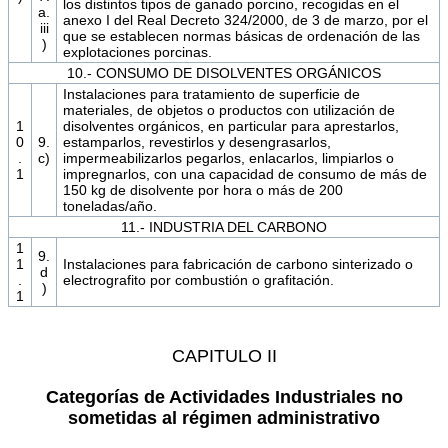
los distintos tipos de ganado porcino, recogidas en el
a.
anexo I del Real Decreto 324/2000, de 3 de marzo, por el
iii
que se establecen normas básicas de ordenación de las
)
explotaciones porcinas.
10.- CONSUMO DE DISOLVENTES ORGÁNICOS
Instalaciones para tratamiento de superficie de
materiales, de objetos o productos con utilización de
1
disolventes orgánicos, en particular para aprestarlos,
0
9.
estamparlos, revestirlos y desengrasarlos,
.
c)
impermeabilizarlos pegarlos, enlacarlos, limpiarlos o
1
impregnarlos, con una capacidad de consumo de más de
150 kg de disolvente por hora o más de 200
toneladas/año.
11.- INDUSTRIA DEL CARBONO
1
9.
1
Instalaciones para fabricación de carbono sinterizado o
d
.
electrografito por combustión o grafitación.
)
1
CAPITULO II
Categorías de Actividades Industriales no
sometidas al régimen administrativo