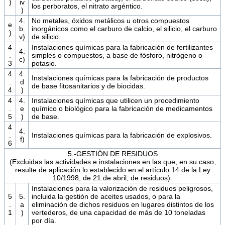
)
iv
los perboratos, el nitrato argéntico.
)
4.
No metales, óxidos metálicos u otros compuestos
e
b.
inorgánicos como el carburo de calcio, el silicio, el carburo
)
v)
de silicio.
4
Instalaciones químicas para la fabricación de fertilizantes
4.
.
simples o compuestos, a base de fósforo, nitrógeno o
c)
3
potasio.
4
4.
Instalaciones químicas para la fabricación de productos
.
d
de base fitosanitarios y de biocidas.
4
)
4
4.
Instalaciones químicas que utilicen un procedimiento
.
e
químico o biológico para la fabricación de medicamentos
5
)
de base.
4
4.
.
Instalaciones químicas para la fabricación de explosivos.
f)
6
5.-GESTIÓN DE RESIDUOS
(Excluidas las actividades e instalaciones en las que, en su caso,
resulte de aplicación lo establecido en el artículo 14 de la Ley
10/1998, de 21 de abril, de residuos).
Instalaciones para la valorización de residuos peligrosos,
5
5.
incluida la gestión de aceites usados, o para la
.
a
eliminación de dichos residuos en lugares distintos de los
1
)
vertederos, de una capacidad de más de 10 toneladas
por día.