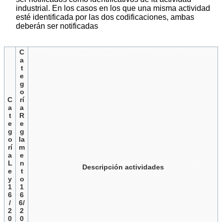
industrial. En los casos en los que una misma actividad
esté identificada por las dos codificaciones, ambas
deberán ser notificadas
C
a
t
e
g
o
C
rí
a
a
t
R
e
e
g
g
o
la
rí
m
a
e
L
n
Descripción actividades
e
t
y
o
1
1
6
6
/
6/
2
2
0
0