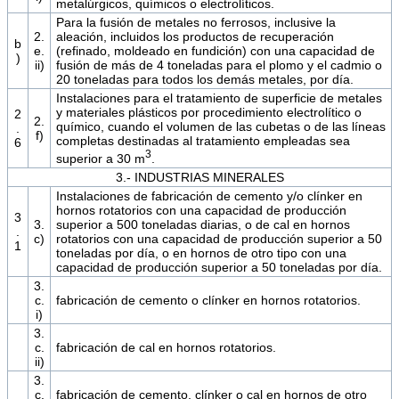
metalúrgicos, químicos o electrolíticos.
Para la fusión de metales no ferrosos, inclusive la
2.
aleación, incluidos los productos de recuperación
b
e.
(refinado, moldeado en fundición) con una capacidad de
)
ii)
fusión de más de 4 toneladas para el plomo y el cadmio o
20 toneladas para todos los demás metales, por día.
Instalaciones para el tratamiento de superficie de metales
y materiales plásticos por procedimiento electrolítico o
2
2.
químico, cuando el volumen de las cubetas o de las líneas
.
f)
completas destinadas al tratamiento empleadas sea
6
3
superior a 30 m
.
3.- INDUSTRIAS MINERALES
Instalaciones de fabricación de cemento y/o clínker en
hornos rotatorios con una capacidad de producción
3
3.
superior a 500 toneladas diarias, o de cal en hornos
.
c)
rotatorios con una capacidad de producción superior a 50
1
toneladas por día, o en hornos de otro tipo con una
capacidad de producción superior a 50 toneladas por día.
3.
c.
fabricación de cemento o clínker en hornos rotatorios.
i)
3.
c.
fabricación de cal en hornos rotatorios.
ii)
3.
c.
fabricación de cemento, clínker o cal en hornos de otro