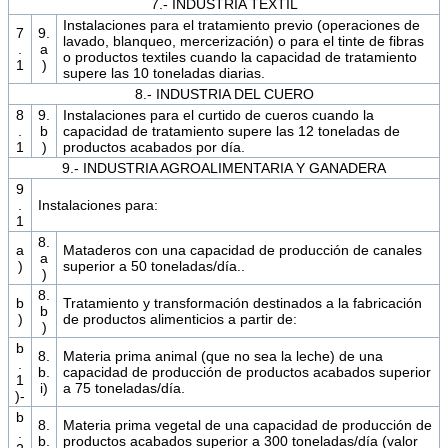
7.- INDUSTRIA TEXTIL
Instalaciones para el tratamiento previo (operaciones de
7
9.
lavado, blanqueo, mercerización) o para el tinte de fibras
.
a
o productos textiles cuando la capacidad de tratamiento
1
)
supere las 10 toneladas diarias.
8.- INDUSTRIA DEL CUERO
8
9.
Instalaciones para el curtido de cueros cuando la
.
b
capacidad de tratamiento supere las 12 toneladas de
1
)
productos acabados por día.
9.- INDUSTRIA AGROALIMENTARIA Y GANADERA
9
.
Instalaciones para:
1
8.
a
Mataderos con una capacidad de producción de canales
a
)
superior a 50 toneladas/día..
)
8.
b
Tratamiento y transformación destinados a la fabricación
b
)
de productos alimenticios a partir de:
)
b
8.
Materia prima animal (que no sea la leche) de una
.
b.
capacidad de producción de productos acabados superior
1
i)
a 75 toneladas/día.
)-
b
8.
Materia prima vegetal de una capacidad de producción de
.
b.
productos acabados superior a 300 toneladas/día (valor