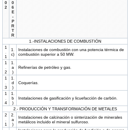
0
0
2
6
E
-
P
R
T
R
1.-INSTALACIONES DE COMBUSTIÓN
1
1.
Instalaciones de combustión con una potencia térmica de
.
c)
combustión superior a 50 MW.
1
1
1.
.
a
Refinerías de petróleo y gas.
2
)
1
1.
.
d
Coquerías.
3
)
1
1.
.
b
Instalaciones de gasificación y licuefacción de carbón.
4
)
2.- PRODUCCIÓN Y TRANSFORMACIÓN DE METALES
2
2.
Instalaciones de calcinación o sinterización de minerales
.
a
metálicos incluido el mineral sulfuroso.
1
)