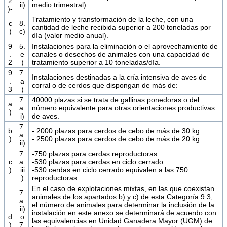
2
ii)
medio trimestral).
)-
Tratamiento y transformación de la leche, con una
c
8.
cantidad de leche recibida superior a 200 toneladas por
)
c)
día (valor medio anual).
9
5.
Instalaciones para la eliminación o el aprovechamiento de
.
e
canales o desechos de animales con una capacidad de
2
)
tratamiento superior a 10 toneladas/día.
9
7.
Instalaciones destinadas a la cría intensiva de aves de
.
a
corral o de cerdos que dispongan de más de:
3
)
7.
40000 plazas si se trata de gallinas ponedoras o del
a
a.
número equivalente para otras orientaciones productivas
)
i)
de aves.
7.
b
- 2000 plazas para cerdos de cebo de más de 30 kg
a.
)
- 2500 plazas para cerdos de cebo de más de 20 kg.
ii)
7.
-750 plazas para cerdas reproductoras
c
a.
-530 plazas para cerdas en ciclo cerrado
)
iii
-530 cerdas en ciclo cerrado equivalen a las 750
)
reproductoras.
En el caso de explotaciones mixtas, en las que coexistan
7.
animales de los apartados b) y c) de esta Categoría 9.3,
a.
el número de animales para determinar la inclusión de la
ii)
instalación en este anexo se determinará de acuerdo con
d
o
las equivalencias en Unidad Ganadera Mayor (UGM) de
)
7.