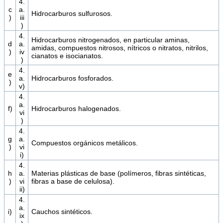
4.
c
a.
Hidrocarburos sulfurosos.
)
iii
)
4.
Hidrocarburos nitrogenados, en particular aminas,
d
a.
amidas, compuestos nitrosos, nítricos o nitratos, nitrilos,
)
iv
cianatos e isocianatos.
)
4.
e
a.
Hidrocarburos fosforados.
)
v)
4.
a.
f)
Hidrocarburos halogenados.
vi
)
4.
g
a.
Compuestos orgánicos metálicos.
)
vi
i)
4.
h
a.
Materias plásticas de base (polímeros, fibras sintéticas,
)
vi
fibras a base de celulosa).
ii)
4.
a.
i)
Cauchos sintéticos.
ix