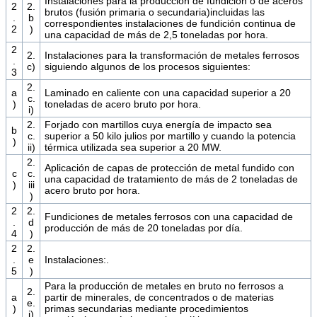
Instalaciones para la producción de fundición o de aceros
2
2.
brutos (fusión primaria o secundaria)incluidas las
.
b
correspondientes instalaciones de fundición continua de
2
)
una capacidad de más de 2,5 toneladas por hora.
2
2.
Instalaciones para la transformación de metales ferrosos
.
c)
siguiendo algunos de los procesos siguientes:
3
2.
a
Laminado en caliente con una capacidad superior a 20
c.
)
toneladas de acero bruto por hora.
i)
2.
Forjado con martillos cuya energía de impacto sea
b
c.
superior a 50 kilo julios por martillo y cuando la potencia
)
ii)
térmica utilizada sea superior a 20 MW.
2.
Aplicación de capas de protección de metal fundido con
c
c.
una capacidad de tratamiento de más de 2 toneladas de
)
iii
acero bruto por hora.
)
2
2.
Fundiciones de metales ferrosos con una capacidad de
.
d
producción de más de 20 toneladas por día.
4
)
2
2.
.
e
Instalaciones:.
5
)
Para la producción de metales en bruto no ferrosos a
2.
a
partir de minerales, de concentrados o de materias
e.
)
primas secundarias mediante procedimientos
i)