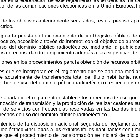
nta en la elaboración de este reglamento las tendencias marc
or de las comunicaciones electrónicas en la Unión Europea he
de los objetivos anteriormente señalados, resulta preciso ap
ctrico.
gula la puesta en funcionamiento de un Registro público de
léctrico, accesible a través de Internet, con el objetivo de aume
o del dominio público radioeléctrico, mediante la publicidad
ados derechos, dando cumplimiento además a las exigencias de 
ones en los procedimientos para la obtención de recursos órbi
es que se incorporan en el reglamento que se aprueba mediant
te actualmente de transferencia total del título habilitante, n
erechos de uso del dominio público radioeléctrico respecto de u
e apartado, el reglamento establece los derechos de uso que 
rización de transmisión y la prohibición de realizar cesiones
ón de servicios con frecuencias reservadas en las bandas indi
erechos de uso del dominio público radioeléctrico.
ntenido de la disposición adicional segunda del reglamento, r
eléctrico vinculadas a los extintos títulos habilitantes con li
ce que el procedimiento de transformación se iniciará de ofici