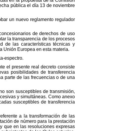
adas en la propuesta de la Comisión
cha pública el día 13 de noviembre
robar un nuevo reglamento regulador
 concesionarios de derechos de uso
ntar la transparencia de los procesos
 de las características técnicas y
la Unión Europea en esta materia.
ta-espectro.
e el presente real decreto consiste
uevas posibilidades de transferencia
na parte de las frecuencias o de una
no son susceptibles de transmisión,
 sucesivas y simultáneas. Como anexo
cadas susceptibles de transferencia
eferente a la transformación de las
mitación de número para la prestación
o y que en las resoluciones expresas