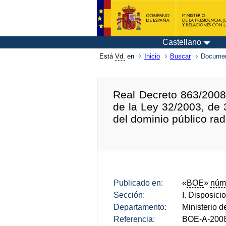
Castellano
Está
Vd.
en
Inicio
Buscar
Documen
Real Decreto 863/2008
de la Ley 32/2003, de 
del dominio público rad
Publicado en:
«
BOE
»
núm
Sección:
I. Disposici
Departamento:
Ministerio d
Referencia:
BOE-A-200