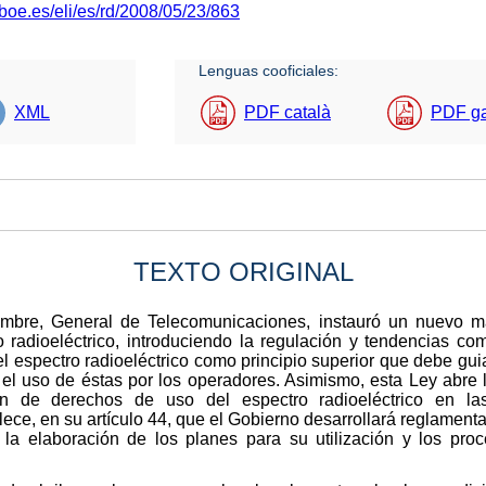
boe.es/eli/es/rd/2008/05/23/863
Lenguas cooficiales:
XML
PDF català
PDF g
TEXTO ORIGINAL
mbre, General de Telecomunicaciones, instauró un nuevo mar
o radioeléctrico, introduciendo la regulación y tendencias com
del espectro radioeléctrico como principio superior que debe guia
 el uso de éstas por los operadores. Asimismo, esta Ley abre l
sión de derechos de uso del espectro radioeléctrico en l
ce, en su artículo 44, que el Gobierno desarrollará reglament
, la elaboración de los planes para su utilización y los pr