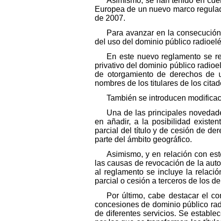
Asimismo, se han tenido en cue
Europea de un nuevo marco regulad
de 2007.
Para avanzar en la consecución 
del uso del dominio público radioelé
En este nuevo reglamento se re
privativo del dominio público radioe
de otorgamiento de derechos de us
nombres de los titulares de los cit
También se introducen modificaci
Una de las principales novedad
en añadir, a la posibilidad existen
parcial del título y de cesión de d
parte del ámbito geográfico.
Asimismo, y en relación con est
las causas de revocación de la auto
al reglamento se incluye la relaci
parcial o cesión a terceros de los d
Por último, cabe destacar el co
concesiones de dominio público radio
de diferentes servicios. Se estable