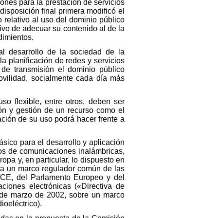
ones para la prestación de servicios
disposición final primera modificó el
 relativo al uso del dominio público
ivo de adecuar su contenido al de la
dimientos.
al desarrollo de la sociedad de la
a planificación de redes y servicios
 de transmisión el dominio público
movilidad, socialmente cada día más
o flexible, entre otros, deben ser
ión y gestión de un recurso como el
ación de su uso podrá hacer frente a
sico para el desarrollo y aplicación
cios de comunicaciones inalámbricas,
pa y, en particular, lo dispuesto en
a a un marco regulador común de las
0/CE, del Parlamento Europeo y del
ciones electrónicas («Directiva de
 de marzo de 2002, sobre un marco
ioeléctrico).