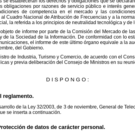
os se establecerán los derechos y obligaciones que se declaran 
as obligaciones por razones de servicio público e interés gene
ndiciones de competencia en el mercado y las condiciones
 al Cuadro Nacional de Atribución de Frecuencias y a la norma
ial, la referida a los principios de neutralidad tecnológica y de l
o objeto de informe por parte de la Comisión del Mercado de l
 de la Sociedad de la Información. De conformidad con lo esta
nicaciones, el informe de este último órgano equivale a la audi
embre, del Gobierno.
nistro de Industria, Turismo y Comercio, de acuerdo con el Con
licas y previa deliberación del Consejo de Ministros en su reun
D I S P O N G O :
l reglamento.
arrollo de la Ley 32/2003, de 3 de noviembre, General de Telec
que se inserta a continuación.
Protección de datos de carácter personal.