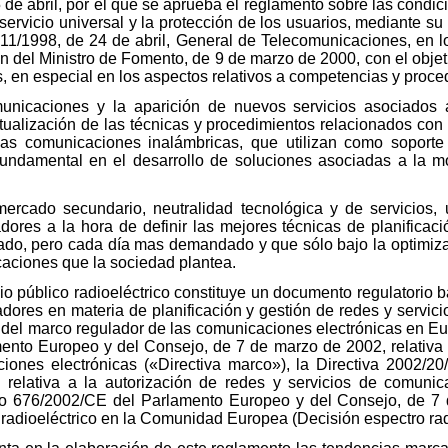
de abril, por el que se aprueba el reglamento sobre las condici
ervicio universal y la protección de los usuarios, mediante su 
11/1998, de 24 de abril, General de Telecomunicaciones, en lo
en del Ministro de Fomento, de 9 de marzo de 2000, con el objet
 en especial en los aspectos relativos a competencias y proce
municaciones y la aparición de nuevos servicios asociados 
ualización de las técnicas y procedimientos relacionados con l
as comunicaciones inalámbricas, que utilizan como soporte
ar fundamental en el desarrollo de soluciones asociadas a la 
cado secundario, neutralidad tecnológica y de servicios, us
adores a la hora de definir las mejores técnicas de planificac
itado, pero cada día mas demandado y que sólo bajo la optimiz
aciones que la sociedad plantea.
o público radioeléctrico constituye un documento regulatorio bá
adores en materia de planificación y gestión de redes y servi
 del marco regulador de las comunicaciones electrónicas en Euro
mento Europeo y del Consejo, de 7 de marzo de 2002, relativ
ciones electrónicas («Directiva marco»), la Directiva 2002/2
elativa a la autorización de redes y servicios de comunica
ero 676/2002/CE del Parlamento Europeo y del Consejo, de 7
o radioeléctrico en la Comunidad Europea (Decisión espectro rad