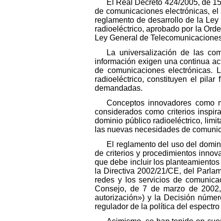
El Real Decreto 424/2005, de 15 
de comunicaciones electrónicas, el s
reglamento de desarrollo de la Ley 
radioeléctrico, aprobado por la Ord
Ley General de Telecomunicaciones,
La universalización de las co
información exigen una continua act
de comunicaciones electrónicas. L
radioeléctrico, constituyen el pil
demandadas.
Conceptos innovadores como mer
considerados como criterios inspir
dominio público radioeléctrico, lim
las nuevas necesidades de comunic
El reglamento del uso del domini
de criterios y procedimientos innov
que debe incluir los planteamientos
la Directiva 2002/21/CE, del Parla
redes y los servicios de comunica
Consejo, de 7 de marzo de 2002, r
autorización») y la Decisión núm
regulador de la política del espectr