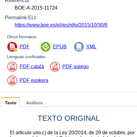
Referencia:
BOE-A-2015-11724
Permalink ELI:
https://www.boe.es/eli/es/rdlg/2015/10/30/8
Otros formatos:
PDF
EPUB
XML
Lenguas cooficiales:
PDF català
PDF galego
PDF euskera
Texto
Análisis
TEXTO ORIGINAL
El artículo uno.c) de la Ley 20/2014, de 29 de octubre, por